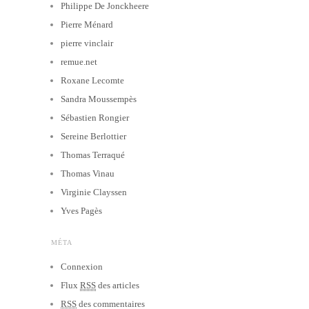
Philippe De Jonckheere
Pierre Ménard
pierre vinclair
remue.net
Roxane Lecomte
Sandra Moussempès
Sébastien Rongier
Sereine Berlottier
Thomas Terraqué
Thomas Vinau
Virginie Clayssen
Yves Pagès
MÉTA
Connexion
Flux
RSS
des articles
RSS
des commentaires