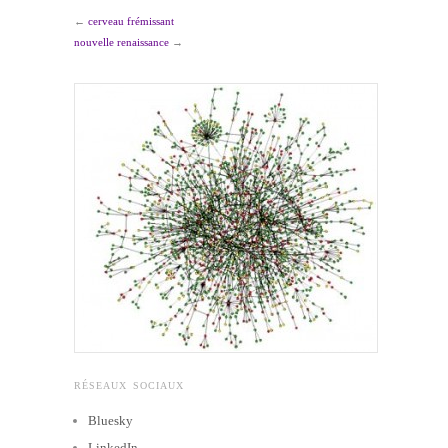
←
cerveau frémissant
nouvelle renaissance
→
RÉSEAUX SOCIAUX
Bluesky
LinkedIn