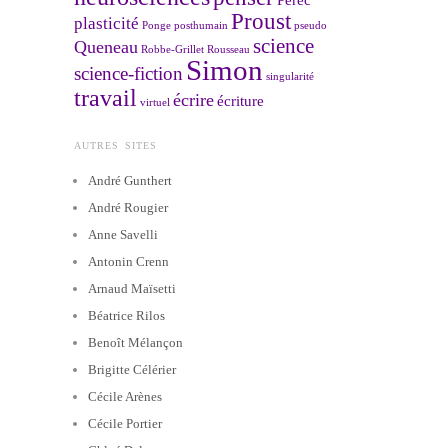
Proust
plasticité
Ponge
posthumain
pseudo
science
Queneau
Robbe-Grillet
Rousseau
Simon
science-fiction
singularité
travail
écrire
écriture
virtuel
AUTRES SITES
André Gunthert
André Rougier
Anne Savelli
Antonin Crenn
Arnaud Maïsetti
Béatrice Rilos
Benoît Mélançon
Brigitte Célérier
Cécile Arènes
Cécile Portier