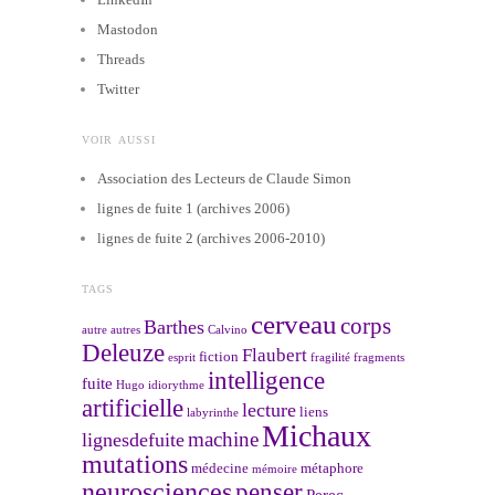
Mastodon
Threads
Twitter
VOIR AUSSI
Association des Lecteurs de Claude Simon
lignes de fuite 1 (archives 2006)
lignes de fuite 2 (archives 2006-2010)
TAGS
cerveau
corps
Barthes
autre
autres
Calvino
Deleuze
Flaubert
fiction
esprit
fragilité
fragments
intelligence
fuite
Hugo
idiorythme
artificielle
lecture
liens
labyrinthe
Michaux
machine
lignesdefuite
mutations
médecine
métaphore
mémoire
neurosciences
penser
Perec