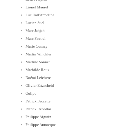
Lionel Maurel
Luc Dall'Armelina
Lucien Suel
Marc Jahjah
Marc Pautrel
Marie Cosnay
Martin Winckler
Martine Sonnet
Mathilde Roux
Noémi Lefebvre
Olivier Ertzscheid
Oulipo
Patrick Peccatte
Patrick Rebollar
Philippe Aigrain
Philippe Annocque