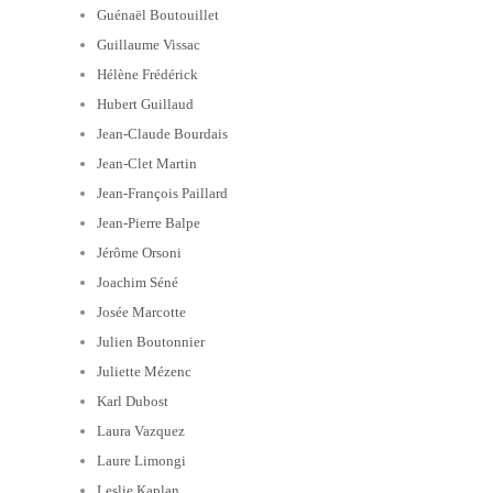
Guénaël Boutouillet
Guillaume Vissac
Hélène Frédérick
Hubert Guillaud
Jean-Claude Bourdais
Jean-Clet Martin
Jean-François Paillard
Jean-Pierre Balpe
Jérôme Orsoni
Joachim Séné
Josée Marcotte
Julien Boutonnier
Juliette Mézenc
Karl Dubost
Laura Vazquez
Laure Limongi
Leslie Kaplan