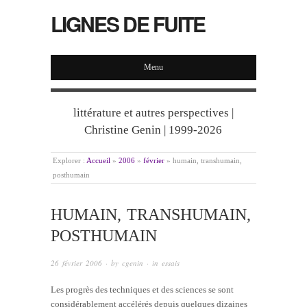
LIGNES DE FUITE
Menu
littérature et autres perspectives |
Christine Genin | 1999-2026
Explorer :
Accueil
»
2006
»
février
»
humain, transhumain,
posthumain
HUMAIN, TRANSHUMAIN,
POSTHUMAIN
26 février 2006
· by
cgenin
· in
essais
Les progrès des techniques et des sciences se sont
considérablement accélérés depuis quelques dizaines