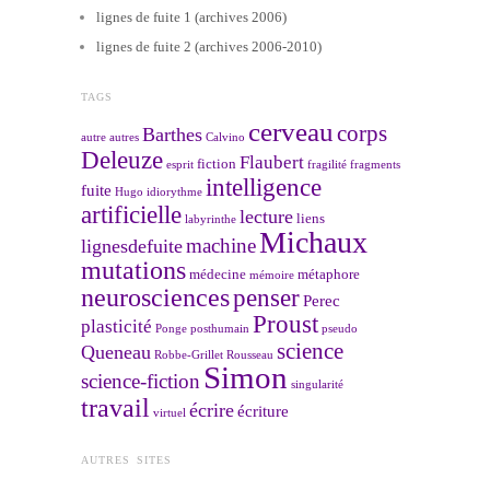
lignes de fuite 1 (archives 2006)
lignes de fuite 2 (archives 2006-2010)
TAGS
cerveau
corps
Barthes
autre
autres
Calvino
Deleuze
Flaubert
fiction
esprit
fragilité
fragments
intelligence
fuite
Hugo
idiorythme
artificielle
lecture
liens
labyrinthe
Michaux
machine
lignesdefuite
mutations
médecine
métaphore
mémoire
neurosciences
penser
Perec
Proust
plasticité
Ponge
posthumain
pseudo
science
Queneau
Robbe-Grillet
Rousseau
Simon
science-fiction
singularité
travail
écrire
écriture
virtuel
AUTRES SITES