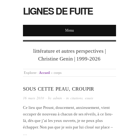
LIGNES DE FUITE
Menu
littérature et autres perspectives |
Christine Genin | 1999-2026
Explorer :
Accueil
»
corps
SOUS CETTE PEAU, CROUPIR
16 mars 2010
· by
admin
· in
citations
,
essais
Ce lieu que Proust, doucement, anxieusement, vient
occuper de nouveau à chacun de ses réveils, à ce lieu-
là, dès que j’ai les yeux ouverts, je ne peux plus
échapper. Non pas que je sois par lui cloué sur place –
…