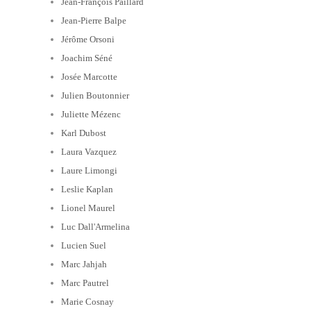
Jean-François Paillard
Jean-Pierre Balpe
Jérôme Orsoni
Joachim Séné
Josée Marcotte
Julien Boutonnier
Juliette Mézenc
Karl Dubost
Laura Vazquez
Laure Limongi
Leslie Kaplan
Lionel Maurel
Luc Dall'Armelina
Lucien Suel
Marc Jahjah
Marc Pautrel
Marie Cosnay