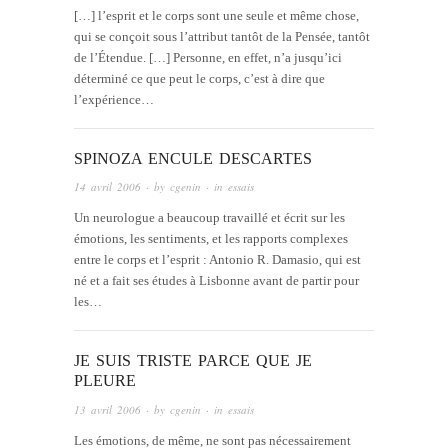
[…] l’esprit et le corps sont une seule et même chose,
qui se conçoit sous l’attribut tantôt de la Pensée, tantôt
de l’Étendue. […] Personne, en effet, n’a jusqu’ici
déterminé ce que peut le corps, c’est à dire que
l’expérience…
SPINOZA ENCULE DESCARTES
14 avril 2006
· by
cgenin
· in
essais
Un neurologue a beaucoup travaillé et écrit sur les
émotions, les sentiments, et les rapports complexes
entre le corps et l’esprit : Antonio R. Damasio, qui est
né et a fait ses études à Lisbonne avant de partir pour
les…
JE SUIS TRISTE PARCE QUE JE
PLEURE
13 avril 2006
· by
cgenin
· in
essais
Les émotions, de même, ne sont pas nécessairement