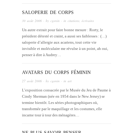
SALOPERIE DE CORPS
30 août 2006
· by
cgenin
· in
citations
,
écrivains
Un autre extrait pour faire bonne mesure : Rorty, le
président détesté et craint, a aussi ses faiblesses : (…)
saloperie d’allergie aux acariens, tout cette vie
invisible et moléculaire me révulse à un point, ah oui,
penser à dire à Audrey…
AVATARS DU CORPS FÉMININ
27 août 2006
· by
cgenin
· in
art
L’exposition consacrée par le Musée du Jeu de Paume à
Cindy Sherman (née en 1954 dans le New Jersey) se
termine bientôt. Les séries photographiques où,
transformée par le maquillage et les costumes, elle
incarne tour à tour des ménagères…
NE PLUS SAVOIR PENSER