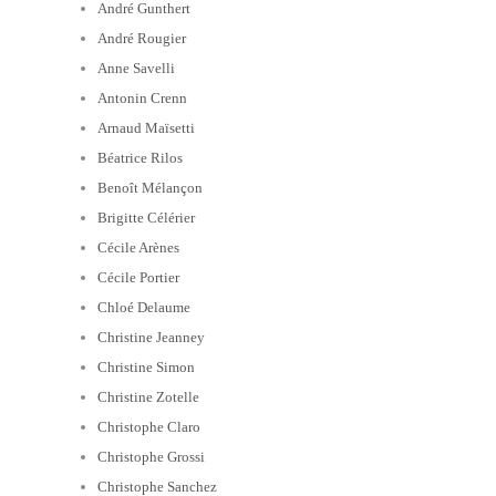
André Gunthert
André Rougier
Anne Savelli
Antonin Crenn
Arnaud Maïsetti
Béatrice Rilos
Benoît Mélançon
Brigitte Célérier
Cécile Arènes
Cécile Portier
Chloé Delaume
Christine Jeanney
Christine Simon
Christine Zotelle
Christophe Claro
Christophe Grossi
Christophe Sanchez