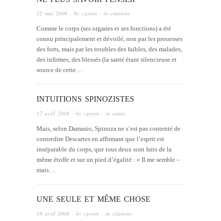
12 mai 2006
· by
cgenin
· in
citations
Comme le corps (ses organes et ses fonctions) a été
connu principalement et dévoilé, non par les prouesses
des forts, mais par les troubles des faibles, des malades,
des infirmes, des blessés (la santé étant silencieuse et
source de cette…
INTUITIONS SPINOZISTES
17 avril 2006
· by
cgenin
· in
essais
Mais, selon Damasio, Spinoza ne s’est pas contenté de
contredire Descartes en affirmant que l’esprit est
inséparable du corps, que tous deux sont faits de la
même étoffe et sur un pied d’égalité : « Il me semble –
mais…
UNE SEULE ET MÊME CHOSE
16 avril 2006
· by
cgenin
· in
citations