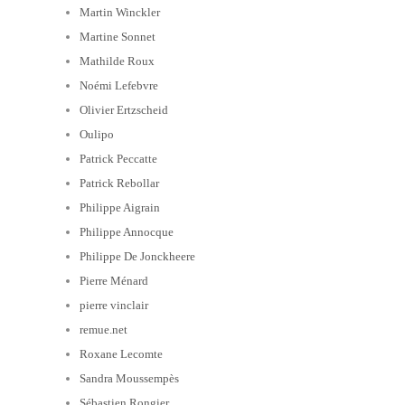
Martin Winckler
Martine Sonnet
Mathilde Roux
Noémi Lefebvre
Olivier Ertzscheid
Oulipo
Patrick Peccatte
Patrick Rebollar
Philippe Aigrain
Philippe Annocque
Philippe De Jonckheere
Pierre Ménard
pierre vinclair
remue.net
Roxane Lecomte
Sandra Moussempès
Sébastien Rongier