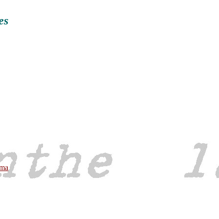
es
ama