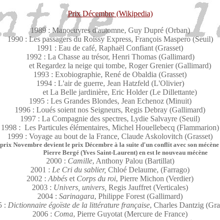
Prix Décembre (Wikipedia)
1989 : Manoeuvres d'automne, Guy Dupré (Orban)
1990 : Les passagers du Roissy Express, François Maspero (Seuil)
1991 : Eau de café, Raphaël Confiant (Grasset)
1992 : La Chasse au trésor, Henri Thomas (Gallimard)
et Regardez la neige qui tombe, Roger Grenier (Gallimard)
1993 : Exobiographie, René de Obaldia (Grasset)
1994 : L'air de guerre, Jean Hatzfeld (L'Olivier)
et La Belle jardinière, Eric Holder (Le Dillettante)
1995 : Les Grandes Blondes, Jean Echenoz (Minuit)
1996 : Loués soient nos Seigneurs, Regis Debray (Gallimard)
1997 : La Compagnie des spectres, Lydie Salvayre (Seuil)
1998 : Les Particules élémentaires, Michel Houellebecq (Flammarion)
1999 : Voyage au bout de la France, Claude Askolovitch
(Grasset)
 prix Novembre devient le prix Décembre à la suite d'un conflit avec son mécèn
Pierre Bergé (Yves Saint-Laurent) en est le nouveau mécène
2000 :
Camille
, Anthony Palou (Bartillat)
2001 :
Le Cri du sablier,
Chloé Delaume,
(Farrago)
2002 :
Abbés
et
Corps du roi
,
Pierre Michon
(Verdier)
2003 :
Univers, univers,
Regis Jauffret (Verticales)
2004 :
Sarinagara
, Philippe Forest (Gallimard)
5 :
Dictionnaire égoïste de la littérature française
, Charles Dantzig (Gra
2006 :
Coma
,
Pierre Guyotat (Mercure de France)