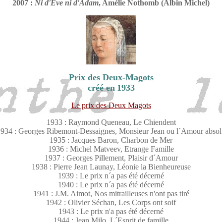
2007 :
Ni d'Eve ni d'Adam
, Amélie Nothomb (Albin Michel)
Prix des Deux-Magots
créé en
1933
Le prix des Deux Magots
1933 : Raymond Queneau, Le Chiendent
934 : Georges Ribemont-Dessaignes, Monsieur Jean ou l´Amour abso
1935 : Jacques Baron, Charbon de Mer
1936 : Michel Matveev, Etrange Famille
1937 : Georges Pillement, Plaisir d´Amour
1938 : Pierre Jean Launay, Léonie la Bienheureuse
1939 : Le prix n´a pas été décerné
1940 : Le prix n´a pas été décerné
1941 : J.M. Aimot, Nos mitrailleuses n'ont pas tiré
1942 : Olivier Séchan, Les Corps ont soif
1943 : Le prix n'a pas été décerné
1944 : Jean Milo, L´Esprit de famille