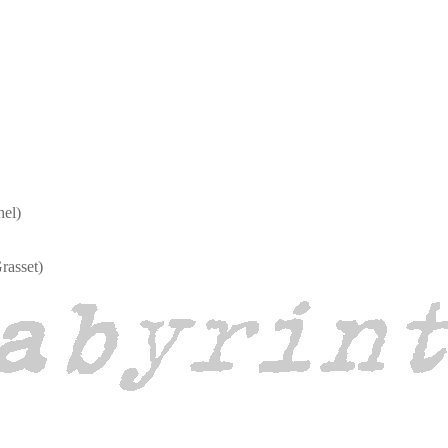
hel)
Grasset)