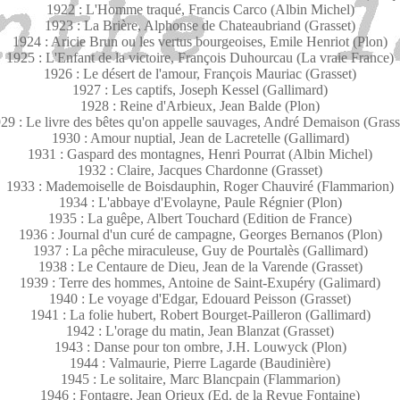
1922 : L'Homme traqué, Francis Carco (Albin Michel)
1923 : La Brière, Alphonse de Chateaubriand (Grasset)
1924 : Aricie Brun ou les vertus bourgeoises, Emile Henriot (Plon)
1925 : L'Enfant de la victoire, François Duhourcau (La vraie France)
1926 : Le désert de l'amour, François Mauriac (Grasset)
1927 : Les captifs, Joseph Kessel (Gallimard)
1928 : Reine d'Arbieux, Jean Balde (Plon)
29 : Le livre des bêtes qu'on appelle sauvages, André Demaison (Grass
1930 : Amour nuptial, Jean de Lacretelle (Gallimard)
1931 : Gaspard des montagnes, Henri Pourrat (Albin Michel)
1932 : Claire, Jacques Chardonne (Grasset)
1933 : Mademoiselle de Boisdauphin, Roger Chauviré (Flammarion)
1934 : L'abbaye d'Evolayne, Paule Régnier (Plon)
1935 : La guêpe, Albert Touchard (Edition de France)
1936 : Journal d'un curé de campagne, Georges Bernanos (Plon)
1937 : La pêche miraculeuse, Guy de Pourtalès (Gallimard)
1938 : Le Centaure de Dieu, Jean de la Varende (Grasset)
1939 : Terre des hommes, Antoine de Saint-Exupéry (Galimard)
1940 : Le voyage d'Edgar, Edouard Peisson (Grasset)
1941 : La folie hubert, Robert Bourget-Pailleron (Gallimard)
1942 : L'orage du matin, Jean Blanzat (Grasset)
1943 : Danse pour ton ombre, J.H. Louwyck (Plon)
1944 : Valmaurie, Pierre Lagarde (Baudinière)
1945 : Le solitaire, Marc Blancpain (Flammarion)
1946 : Fontagre, Jean Orieux (Ed. de la Revue Fontaine)