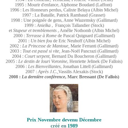
1995 : Mourir d'enfance, Alphonse Boudard (Laffont)
1996 : Les Honneurs perdus, Calixte Belaya (Albin Michel)
1997 : La Bataille, Patrick Rambaud (Grasset)
1998 : Une poignée de gens, Anne Wiazemsky (Gallimard)
1999 :
Anielka
, François Tallandier (Stock)
et
Stupeur et tremblements
, Amélie Nothomb (Albin Michel)
2000 :
Terrasse à Rome
de Pascal Quignard (Gallimard)
2001 :
Un bien fou
de
Eric Neuhoff (Albin Michel)
2002 :
La Princesse de Mantoue,
Marie Ferranti (Gallimard)
2003 :
Tout est passé si vite,
Jean-Noël Pancrazi (Gallimard)
2004 :
Court serpent,
Bernard Du Boucheron (Gallimard)
2005 :
Le destin de Iouri Voronine
, Henriette Jelinek (De Fallois)
2006 :
Les Bienveillantes
, Jonathan Littell (Gallimard)
2007 :
Après J.C.,
Vassilis Alexakis (Stock)
2008 :
La dernière conférence
, Marc Bressant (De Fallois)
Prix Novembre devenu Décembre
créé en
1989