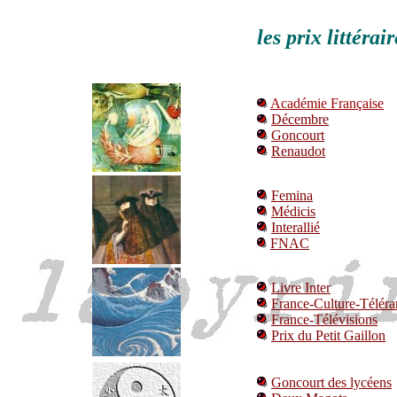
les prix littérair
Académie Française
Décembre
Goncourt
Renaudot
Femina
Médicis
Interallié
FNAC
Livre Inter
France-Culture-Télér
France-Télévisions
Prix du Petit Gaillon
Goncourt des lycéens