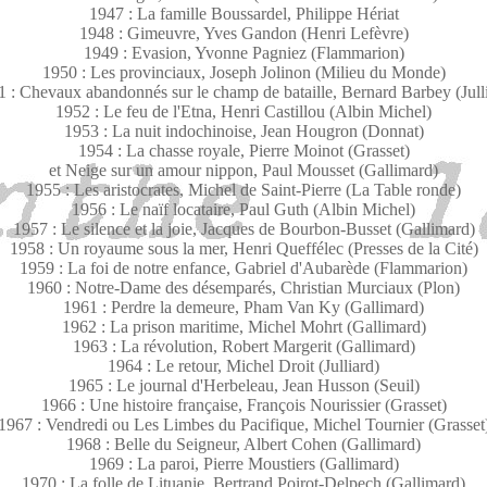
1947 : La famille Boussardel, Philippe Hériat
1948 : Gimeuvre, Yves Gandon (Henri Lefèvre)
1949 : Evasion, Yvonne Pagniez (Flammarion)
1950 : Les provinciaux, Joseph Jolinon (Milieu du Monde)
 : Chevaux abandonnés sur le champ de bataille, Bernard Barbey (Jull
1952 : Le feu de l'Etna, Henri Castillou (Albin Michel)
1953 : La nuit indochinoise, Jean Hougron (Donnat)
1954 : La chasse royale, Pierre Moinot (Grasset)
et Neige sur un amour nippon, Paul Mousset (Gallimard)
1955 : Les aristocrates, Michel de Saint-Pierre (La Table ronde)
1956 : Le naïf locataire, Paul Guth (Albin Michel)
1957 : Le silence et la joie, Jacques de Bourbon-Busset (Gallimard)
1958 : Un royaume sous la mer, Henri Queffélec (Presses de la Cité)
1959 : La foi de notre enfance, Gabriel d'Aubarède (Flammarion)
1960 : Notre-Dame des désemparés, Christian Murciaux (Plon)
1961 : Perdre la demeure, Pham Van Ky (Gallimard)
1962 : La prison maritime, Michel Mohrt (Gallimard)
1963 : La révolution, Robert Margerit (Gallimard)
1964 : Le retour, Michel Droit (Julliard)
1965 : Le journal d'Herbeleau, Jean Husson (Seuil)
1966 : Une histoire française, François Nourissier (Grasset)
1967 : Vendredi ou Les Limbes du Pacifique, Michel Tournier (Grasset
1968 : Belle du Seigneur, Albert Cohen (Gallimard)
1969 : La paroi, Pierre Moustiers (Gallimard)
1970 : La folle de Lituanie, Bertrand Poirot-Delpech (Gallimard)