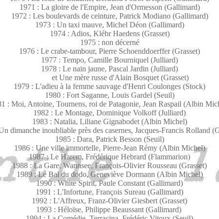
1971 : La gloire de l'Empire, Jean d'Ormesson (Gallimard)
1972 : Les boulevards de ceinture, Patrick Modiano (Gallimard)
1973 : Un taxi mauve, Michel Déon (Gallimard)
1974 : Adios, Klébr Haedens (Grasset)
1975 : non décerné
1976 : Le crabe-tambour, Pierre Schoenddoerffer (Grasset)
1977 : Tempo, Camille Bourniquel (Julliard)
1978 : Le nain jaune, Pascal Jardin (Julliard)
et Une mère russe d'Alain Bosquet (Grasset)
1979 : L'adieu à la femme sauvage d'Henri Coulonges (Stock)
1980 : Fort Saganne, Louis Gardel (Seuil)
1 : Moi, Antoine, Tournens, roi de Patagonie, Jean Raspail (Albin Mic
1982 : Le Montage, Dominique Volkoff (Julliard)
1983 : Natalia, Liliane Gignabodet (Albin Michel)
Un dimanche inoubliable près des casernes, Jacques-Francis Rolland (
1985 : Dara, Patrick Besson (Seuil)
1986 : Une ville immortelle, Pierre-Jean Rémy (Albin Michel)
1987 : Le Harem, Frédérique Hebrard (Flammarion)
1988 : La Gare, Wannsee, François-Olivier Rousseau (Grasset)
1989 : Le Bal du dodo, Geneviève Dormann (Albin Michel)
1990 : White Spirit, Paule Constant (Gallimard)
1991 : L'Infortune, François Sureau (Gallimard)
1992 : L'Affreux, Franz-Olivier Giesbert (Grasset)
1993 : Héloïse, Philippe Beaussant (Gallimard)
1994 : La Comédie, Terracina, Frédéric Vitoux (Seuil)