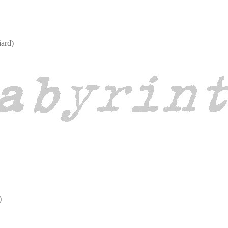
iard)
)