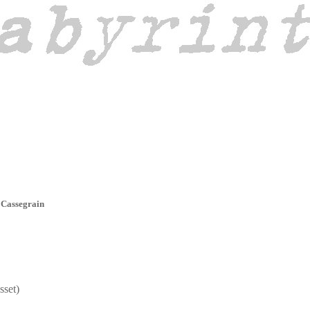
e Cassegrain
sset)