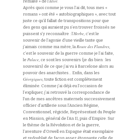
Idiot
remake » de l’
.
Après quoi comme je vous l’ai dit, tous mes «
romans » ont été « autobiographiques », avec tout
juste ce qu’il fallait de transpositions pour que
des gens qui auraient pu s’en trouver froissés ne
Herbe
puissent s’y reconnaître : l’
, c’est le
souvenir de l’agonie d’une vieille tante que
Route des Flandres
j’aimais comme ma mère, la
,
c’est le souvenir de la guerre comme je l’ai faite,
Palace
le
, ce sont les souvenirs (je dis bien : les
souvenirs) de ce que j’ai vu à Barcelone alors au
pouvoir des anarchistes… Enfin, dans les
Géorgiques
, toute fiction est complètement
éliminée. Comme j’ai déjà eu l’occasion de
l’expliquer, j’ai retrouvé la correspondance de
l’un de mes ancêtres maternels successivement
officier d’artillerie sous l’Ancien Régime,
Conventionnel, régicide, Représentant du Peuple
en Mission, général de l’An II, puis d’Empire. Sur
le thème de la Révolution et de la guerre,
l’aventure d’Orwell en Espagne était exemplaire
et redoublait de façon assez étonnante celle de