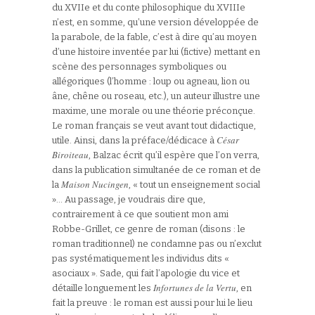
du XVIIe et du conte philosophique du XVIIIe
n’est, en somme, qu’une version développée de
la parabole, de la fable, c’est à dire qu’au moyen
d’une histoire inventée par lui (fictive) mettant en
scène des personnages symboliques ou
allégoriques (l’homme : loup ou agneau, lion ou
âne, chêne ou roseau, etc.), un auteur illustre une
maxime, une morale ou une théorie préconçue.
Le roman français se veut avant tout didactique,
César
utile. Ainsi, dans la préface/dédicace à
Biroiteau
, Balzac écrit qu’il espère que l’on verra,
dans la publication simultanée de ce roman et de
Maison Nucingen
la
, « tout un enseignement social
»… Au passage, je voudrais dire que,
contrairement à ce que soutient mon ami
Robbe-Grillet, ce genre de roman (disons : le
roman traditionnel) ne condamne pas ou n’exclut
pas systématiquement les individus dits «
asociaux ». Sade, qui fait l’apologie du vice et
Infortunes de la Vertu
détaille longuement les
, en
fait la preuve : le roman est aussi pour lui le lieu