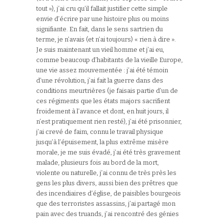
tout »), j’ai cru qu’il fallait justifier cette simple
envie d’écrire par une histoire plus ou moins
signifiante. En fait, dans le sens sartrien du
terme, je n’avais (et n’ai toujours) « rien à dire ».
Je suis maintenant un vieil homme et j’ai eu,
comme beaucoup d’habitants de la vieille Europe,
une vie assez mouvementée : j’ai été témoin
d’une révolution, j’ai fait la guerre dans des
conditions meurtrières (je faisais partie d’un de
ces régiments que les états majors sacrifient
froidement à l’avance et dont, en huit jours, il
n’est pratiquement rien resté), j’ai été prisonnier,
j’ai crevé de faim, connu le travail physique
jusqu’à l’épuisement, la plus extrême misère
morale, je me suis évadé, j’ai été très gravement
malade, plusieurs fois au bord de la mort,
violente ou naturelle, j’ai connu de très près les
gens les plus divers, aussi bien des prêtres que
des incendiaires d’église, de paisibles bourgeois
que des terroristes assassins, j’ai partagé mon
pain avec des truands, j’ai rencontré des génies