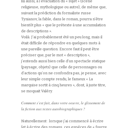
lui aussi, à l’évacuation du « sujet » (scène
religieuse, mythologique ou autre), de même que,
suivant la prédiction du formaliste russe
Tynianov, la fable, dans le roman, pourra n’être
bientôt plus « que le prétexte à une accumulation
de descriptions ».
Voilà. J’ai probablement été un peu long, mais il
était difficile de répondre en quelques mots à
une pareille question. Encore faut il peut être
préciser que, par le mot « description »,
j’entends aussi bien celle d’un spectacle statique
(paysage, objets) que celle de personnages ou
d’actions qu’on ne confondra pas, je pense, avec
leur simple compte rendu, le fameux « La
marquise sortit à cinq heures », dont, à juste titre,
se moquait Valéry.
Comment s’est fait, dans votre oeuvre, le glissement de
la fiction aux textes autobiographiques ?
Naturellement : lorsque j’ai commencé à écrire
(et à écrire des romans, ces espéces de « fourre