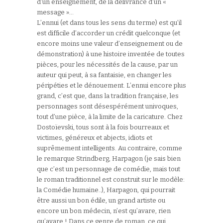
d’un enseignement, de la délivrance d’un «
message »…
L’ennui (et dans tous les sens du terme) est qu’il
est difficile d’accorder un crédit quelconque (et
encore moins une valeur d’enseignement ou de
démonstration) à une histoire inventée de toutes
pièces, pour les nécessités de la cause, par un
auteur qui peut, à sa fantaisie, en changer les
péripéties et le dénouement. L’ennui encore plus
grand, c’est que, dans la tradition française, les
personnages sont désespérément univoques,
tout d’une pièce, à la limite de la caricature. Chez
Dostoïevski, tous sont à la fois bourreaux et
victimes, généreux et abjects, idiots et
suprêmement intelligents. Au contraire, comme
le remarque Strindberg, Harpagon (je sais bien
que c’est un personnage de comédie, mais tout
le roman traditionnel est construit sur le modèle:
la Comédie humaine..), Harpagon, qui pourrait
être aussi un bon édile, un grand artiste ou
encore un bon médecin, n’est qu’avare, rien
qu’avare ! Dans ce genre de roman, ce qui