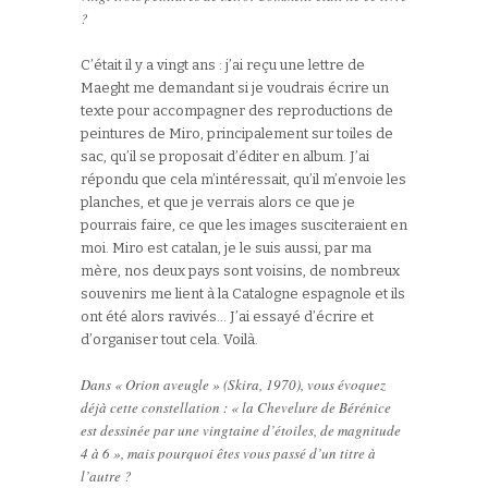
?
C’était il y a vingt ans : j’ai reçu une lettre de
Maeght me demandant si je voudrais écrire un
texte pour accompagner des reproductions de
peintures de Miro, principalement sur toiles de
sac, qu’il se proposait d’éditer en album. J’ai
répondu que cela m’intéressait, qu’il m’envoie les
planches, et que je verrais alors ce que je
pourrais faire, ce que les images susciteraient en
moi. Miro est catalan, je le suis aussi, par ma
mère, nos deux pays sont voisins, de nombreux
souvenirs me lient à la Catalogne espagnole et ils
ont été alors ravivés… J’ai essayé d’écrire et
d’organiser tout cela. Voilà.
Dans « Orion aveugle » (Skira, 1970), vous évoquez
déjà cette constellation : « la Chevelure de Bérénice
est dessinée par une vingtaine d’étoiles, de magnitude
4 à 6 », mais pourquoi êtes vous passé d’un titre à
l’autre ?