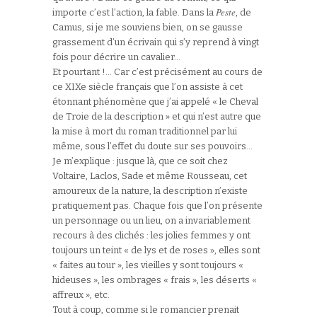
Peste
importe c’est l’action, la fable. Dans la
, de
Camus, si je me souviens bien, on se gausse
grassement d’un écrivain qui s’y reprend à vingt
fois pour décrire un cavalier…
Et pourtant !… Car c’est précisément au cours de
ce XIXe siècle français que l’on assiste à cet
étonnant phénomène que j’ai appelé « le Cheval
de Troie de la description » et qui n’est autre que
la mise à mort du roman traditionnel par lui
même, sous l’effet du doute sur ses pouvoirs…
Je m’explique : jusque là, que ce soit chez
Voltaire, Laclos, Sade et même Rousseau, cet
amoureux de la nature, la description n’existe
pratiquement pas. Chaque fois que l’on présente
un personnage ou un lieu, on a invariablement
recours à des clichés : les jolies femmes y ont
toujours un teint « de lys et de roses », elles sont
« faites au tour », les vieilles y sont toujours «
hideuses », les ombrages « frais », les déserts «
affreux », etc.
Tout à coup, comme si le romancier prenait