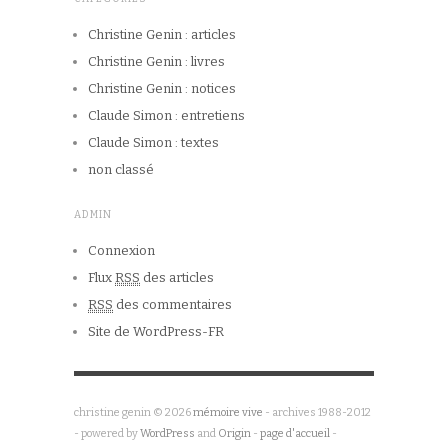
Christine Genin : articles
Christine Genin : livres
Christine Genin : notices
Claude Simon : entretiens
Claude Simon : textes
non classé
ADMIN
Connexion
Flux
RSS
des articles
RSS
des commentaires
Site de WordPress-FR
christine genin © 2026
mémoire vive
- archives 1988-2012
- powered by
WordPress
and
Origin
-
page d'accueil
-