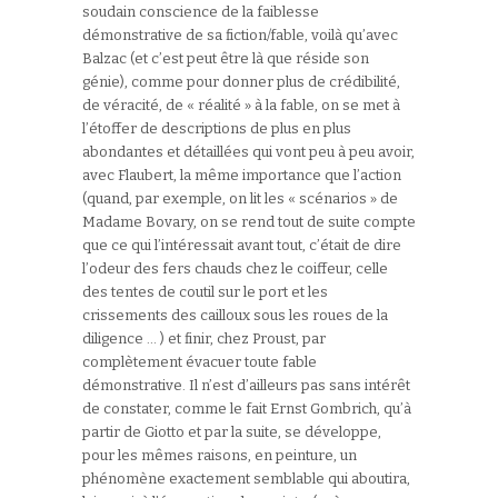
soudain conscience de la faiblesse
démonstrative de sa fiction/fable, voilà qu’avec
Balzac (et c’est peut être là que réside son
génie), comme pour donner plus de crédibilité,
de véracité, de « réalité » à la fable, on se met à
l’étoffer de descriptions de plus en plus
abondantes et détaillées qui vont peu à peu avoir,
avec Flaubert, la même importance que l’action
(quand, par exemple, on lit les « scénarios » de
Madame Bovary, on se rend tout de suite compte
que ce qui l’intéressait avant tout, c’était de dire
l’odeur des fers chauds chez le coiffeur, celle
des tentes de coutil sur le port et les
crissements des cailloux sous les roues de la
diligence … ) et finir, chez Proust, par
complètement évacuer toute fable
démonstrative. Il n’est d’ailleurs pas sans intérêt
de constater, comme le fait Ernst Gombrich, qu’à
partir de Giotto et par la suite, se développe,
pour les mêmes raisons, en peinture, un
phénomène exactement semblable qui aboutira,