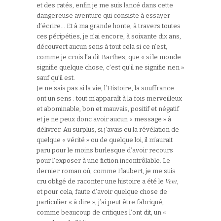
et des ratés, enfin je me suis lancé dans cette
dangereuse aventure qui consiste à essayer
d’écrire… Et à ma grande honte, à travers toutes
ces péripéties, je n’ai encore, à soixante dix ans,
découvert aucun sens à tout cela si ce n’est,
comme je crois l’a dit Barthes, que « si le monde
signifie quelque chose, c’est qu’il ne signifie rien »
sauf qu’il est.
Je ne sais pas si la vie, l’Histoire, la souffrance
ont un sens : tout m’apparaît à la fois merveilleux
et abominable, bon et mauvais, positif et négatif
et je ne peux donc avoir aucun « message » à
délivrer. Au surplus, si j’avais eu la révélation de
quelque « vérité » ou de quelque loi, il m’aurait
paru pour le moins burlesque d’avoir recours
pour l’exposer à une fiction incontrôlable. Le
dernier roman où, comme Flaubert, je me suis
Vent
cru obligé de raconter une histoire a été le
,
et pour cela, faute d’avoir quelque chose de
particulier « à dire », j’ai peut être fabriqué,
comme beaucoup de critiques l’ont dit, un «