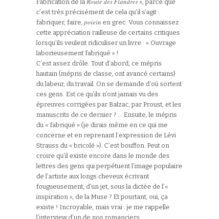
Route des Flandres
Fabrication de la
», parce que
c’est très précisément de cela qu’il s’agit :
poiein
fabriquer, faire,
en grec. Vous connaissez
cette appréciation railleuse de certains critiques
lorsqu’ils veulent ridiculiser un livre : « Ouvrage
laborieusement fabriqué » !
C’est assez drôle. Tout d’abord, ce mépris
hautain (mépris de classe, ont avancé certains)
du labeur, du travail. On se demande d’où sortent
ces gens. Est ce qu’ils n’ont jamais vu des
épreuves corrigées par Balzac, par Proust, et les
manuscrits de ce dernier ? … Ensuite, le mépris
du « fabriqué » (je dirais même en ce qui me
concerne et en reprenant l’expression de Lévi
Strauss du « bricolé »). C’est bouffon. Peut on
croire qu’il existe encore dans le monde des
lettres des gens qui perpétuent l’image populaire
de l’artiste aux longs cheveux écrivant
fougueusement, d’un jet, sous la dictée de l’«
inspiration », de la Muse ? Et pourtant, oui, ça
existe ! Incroyable, mais vrai : je me rappelle
l’interview d’un de nos romanciers