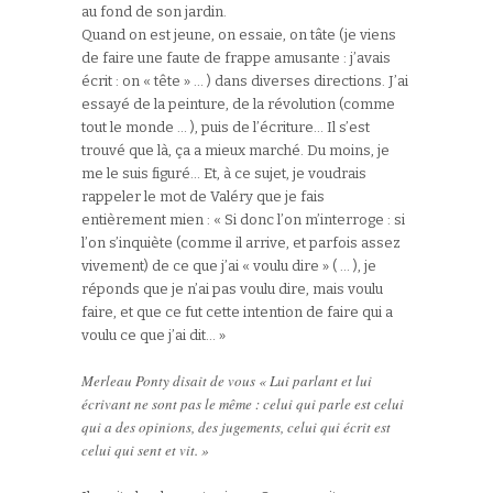
au fond de son jardin.
Quand on est jeune, on essaie, on tâte (je viens
de faire une faute de frappe amusante : j’avais
écrit : on « tête » … ) dans diverses directions. J’ai
essayé de la peinture, de la révolution (comme
tout le monde … ), puis de l’écriture… Il s’est
trouvé que là, ça a mieux marché. Du moins, je
me le suis figuré… Et, à ce sujet, je voudrais
rappeler le mot de Valéry que je fais
entièrement mien : « Si donc l’on m’interroge : si
l’on s’inquiète (comme il arrive, et parfois assez
vivement) de ce que j’ai « voulu dire » ( … ), je
réponds que je n’ai pas voulu dire, mais voulu
faire, et que ce fut cette intention de faire qui a
voulu ce que j’ai dit… »
Merleau Ponty disait de vous « Lui parlant et lui
écrivant ne sont pas le même : celui qui parle est celui
qui a des opinions, des jugements, celui qui écrit est
celui qui sent et vit. »