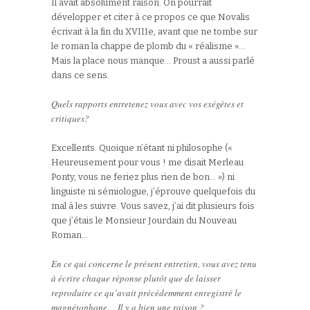
Il avait absolument raison. On pourrait
développer et citer à ce propos ce que Novalis
écrivait à la fin du XVIIIe, avant que ne tombe sur
le roman la chappe de plomb du « réalisme »…
Mais la place nous manque… Proust a aussi parlé
dans ce sens.
Quels rapports entretenez vous avec vos exégètes et
critiques?
Excellents. Quoique n’étant ni philosophe («
Heureusement pour vous ! me disait Merleau
Ponty, vous ne feriez plus rien de bon… ») ni
linguiste ni sémiologue, j’éprouve quelquefois du
mal à les suivre. Vous savez, j’ai dit plusieurs fois
que j’étais le Monsieur Jourdain du Nouveau
Roman…
En ce qui concerne le présent entretien, vous avez tenu
à écrire chaque réponse plutôt que de laisser
reproduire ce qu’avait précédemment enregistré le
magnétophone… Il y a bien une raison ?