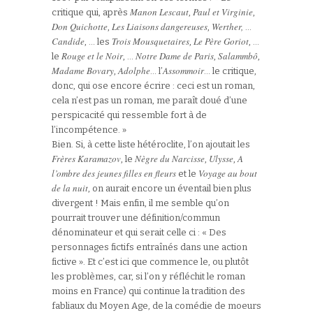
Manon Lescaut
Paul et Virginie
critique qui, après
,
,
Don Quichotte
Les Liaisons dangereuses
Werther,
,
,
…
Candide
Trois Mousquetaires
Le Père Goriot
, … les
,
, …
Rouge et le Noir
Notre Dame de Paris
Salammbô
le
, …
,
,
Madame Bovary
Adolphe
Assommoir
,
… l’
… le critique,
donc, qui ose encore écrire : ceci est un roman,
cela n’est pas un roman, me paraît doué d’une
perspicacité qui ressemble fort à de
l’incompétence. »
Bien. Si, à cette liste hétéroclite, l’on ajoutait les
Frères Karamazov
Nègre du Narcisse
Ulysse
A
, le
,
,
l’ombre des jeunes filles en fleurs
Voyage au bout
et le
de la nuit
, on aurait encore un éventail bien plus
divergent ! Mais enfin, il me semble qu’on
pourrait trouver une définition/commun
dénominateur et qui serait celle ci : « Des
personnages fictifs entraînés dans une action
fictive ». Et c’est ici que commence le, ou plutôt
les problèmes, car, si l’on y réfléchit le roman
moins en France) qui continue la tradition des
fabliaux du Moyen Age, de la comédie de moeurs