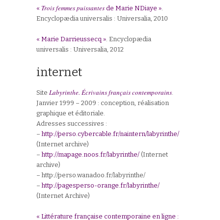
Trois femmes puissantes
«
de Marie NDiaye »
.
Encyclopædia universalis : Universalia, 2010
« Marie Darrieussecq »
. Encyclopædia
universalis : Universalia, 2012
internet
Labyrinthe. Écrivains français contemporains
Site
.
Janvier 1999 – 2009 : conception, réalisation
graphique et éditoriale.
Adresses successives :
–
http://perso.cybercable.fr/naintern/labyrinthe/
(Internet archive)
–
http://mapage.noos.fr/labyrinthe/
(Internet
archive)
– http://perso.wanadoo.fr/labyrinthe/
–
http://pagesperso-orange.fr/labyrinthe/
(Internet Archive)
« Littérature française contemporaine en ligne :