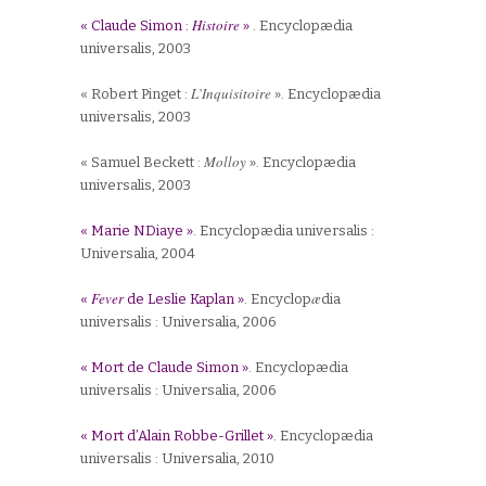
Histoire
« Claude Simon :
»
. Encyclopædia
universalis, 2003
L’Inquisitoire
« Robert Pinget :
». Encyclopædia
universalis, 2003
Molloy
« Samuel Beckett :
». Encyclopædia
universalis, 2003
« Marie NDiaye »
. Encyclop
ædia universalis :
Universalia, 2004
Fever
æ
«
de Leslie Kaplan »
. Encyclop
dia
universalis : Universalia, 2006
« Mort de Claude Simon »
. Encyclop
ædia
universalis : Universalia, 2006
« Mort d’Alain Robbe-Grillet »
. Encyclopædia
universalis : Universalia, 2010