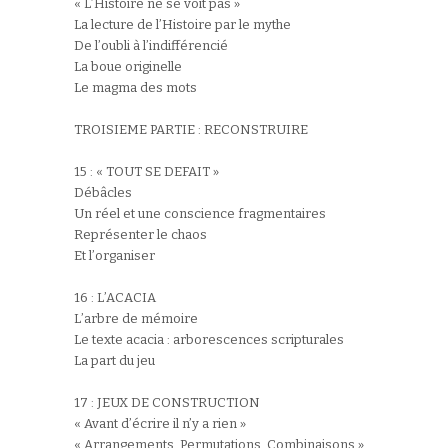
« L’Histoire ne se voit pas »
La lecture de l’Histoire par le mythe
De l’oubli à l’indifférencié
La boue originelle
Le magma des mots
TROISIEME PARTIE : RECONSTRUIRE
15 : « TOUT SE DEFAIT »
Débâcles
Un réel et une conscience fragmentaires
Représenter le chaos
Et l’organiser
16 : L’ACACIA
L’arbre de mémoire
Le texte acacia : arborescences scripturales
La part du jeu
17 : JEUX DE CONSTRUCTION
« Avant d’écrire il n’y a rien »
« Arrangements, Permutations, Combinaisons »