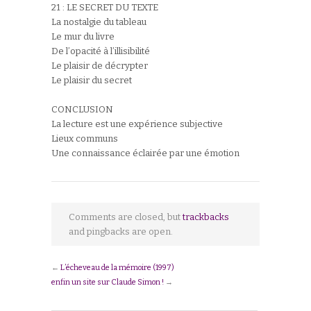
21 : LE SECRET DU TEXTE
La nostalgie du tableau
Le mur du livre
De l’opacité à l’illisibilité
Le plaisir de décrypter
Le plaisir du secret
CONCLUSION
La lecture est une expérience subjective
Lieux communs
Une connaissance éclairée par une émotion
Comments are closed, but
trackbacks
and pingbacks are open.
←
L’écheveau de la mémoire (1997)
enfin un site sur Claude Simon !
→