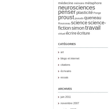
médecine
métaphore
mémoire
neurosciences
penser
plasticité
Ponge
proust
queneau
pseudo
science
science-
Rousseau
travail
fiction
simon
écrire
écriture
virtuel
CATÉGORIES
art
blogs et internet
citations
écrivains
essais
ARCHIVES
juin 2011
novembre 2007