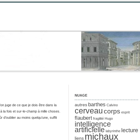
NUAGE
barthes
autres
n juge de ce que je dois être dans la
Calvino
cerveau
corps
 à la fois et sur-le-champ à mille choses.
esprit
flaubert
r d’oublier au moins quelqu’une, suffit
fragilité
Hugo
intelligence
artificielle
lecture
labyrinthe
michaux
liens