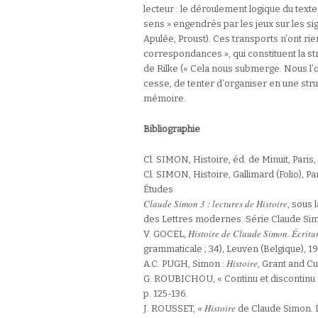
lecteur : le déroulement logique du text
sens » engendrés par les jeux sur les sig
Apulée, Proust). Ces transports n’ont rie
correspondances », qui constituent la s
de Rilke (« Cela nous submerge. Nous l’o
cesse, de tenter d’organiser en une stru
mémoire.
Bibliographie
Cl. SIMON, Histoire, éd. de Minuit, Paris,
Cl. SIMON, Histoire, Gallimard (Folio), Par
Études
Claude Simon 3 : lectures de Histoire
, sous
des Lettres modernes. Série Claude Simon
Histoire de Claude Simon. Écritu
V. GOCEL,
grammaticale ; 34), Leuven (Belgique), 19
Histoire
A.C. PUGH, Simon :
, Grant and Cut
G. ROUBICHOU, « Continu et discontinu o
p. 125-136.
Histoire
J. ROUSSET, «
de Claude Simon. L