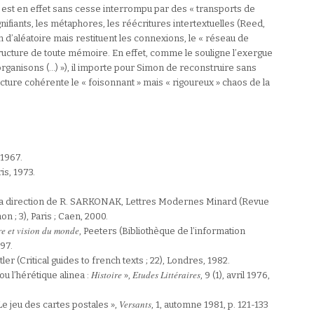
e est en effet sans cesse interrompu par des « transports de
nifiants, les métaphores, les réécritures intertextuelles (Reed,
n d’aléatoire mais restituent les connexions, le « réseau de
tructure de toute mémoire. En effet, comme le souligne l’exergue
rganisons (…) »), il importe pour Simon de reconstruire sans
cture cohérente le « foisonnant » mais « rigoureux » chaos de la
 1967.
is, 1973.
 la direction de R. SARKONAK, Lettres Modernes Minard (Revue
 ; 3), Paris ; Caen, 2000.
re et vision du monde
, Peeters (Bibliothèque de l’information
97.
ler (Critical guides to french texts ; 22), Londres, 1982.
Histoire
Etudes Littéraires
u l’hérétique alinea :
»,
, 9 (1), avril 1976,
Versants
e jeu des cartes postales »,
, 1, automne 1981, p. 121-133