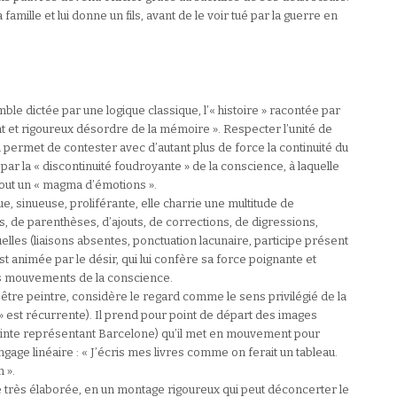
famille et lui donne un fils, avant de le voir tué par la guerre en
ble dictée par une logique classique, l’« histoire » racontée par
nt et rigoureux désordre de la mémoire ». Respecter l’unité de
i permet de contester avec d’autant plus de force la continuité du
ar la « discontinuité foudroyante » de la conscience, à laquelle
 tout un « magma d’émotions ».
ue, sinueuse, proliférante, elle charrie une multitude de
ses, de parenthèses, d’ajouts, de corrections, de digressions,
lles (liaisons absentes, ponctuation lacunaire, participe présent
st animée par le désir, qui lui confère sa force poignante et
les mouvements de la conscience.
’être peintre, considère le regard comme le sens privilégié de la
» est récurrente). Il prend pour point de départ des images
atinte représentant Barcelone) qu’il met en mouvement pour
angage linéaire : « J’écris mes livres comme on ferait un tableau.
 ».
 très élaborée, en un montage rigoureux qui peut déconcerter le