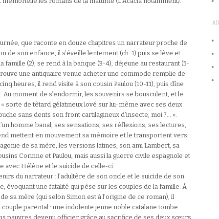
et mémorielle les romans de la maturité (L’Acacia notamment).
A
journée, que raconte en douze chapitres un narrateur proche de
son de son enfance, il s’éveille lentement (ch. 1) puis se lève et
e la famille (2), se rend à la banque (3-4), déjeune au restaurant (5-
 retrouve une antiquaire venue acheter une commode remplie de
À cinq heures, il rend visite à son cousin Paulou (10-11), puis dîne
. Au moment de s’endormir, les souvenirs se bousculent, et le
 : « sorte de têtard gélatineux lové sur lui-même avec ses deux
uche sans dents son front cartilagineux d’insecte, moi ?… ».
d’un homme banal, ses sensations, ses réflexions, ses lectures,
 entend mettent en mouvement sa mémoire et le transportent vers
agonie de sa mère, les versions latines, son ami Lambert, sa
sins Corinne et Paulou, mais aussi la guerre civile espagnole et
 avec Hélène et le suicide de celle-ci.
irs du narrateur : l’adultère de son oncle et le suicide de son
, évoquant une fatalité qui pèse sur les couples de la famille. À
 de sa mère (qui selon Simon est à l’origine de ce roman), il
u couple parental : une indolente jeune noble catalane tombe
ns pauvres devenu officier grâce au sacrifice de ses deux sœurs.