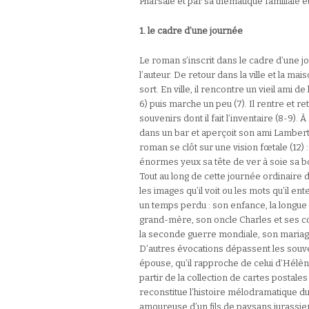
Pharsale et par sa thématique familiale 
1. le cadre d’une journée
Le roman s’inscrit dans le cadre d’une 
l’auteur. De retour dans la ville et la mai
sort. En ville, il rencontre un vieil ami d
6) puis marche un peu (7). Il rentre et
souvenirs dont il fait l’inventaire (8-9). 
dans un bar et aperçoit son ami Lambert
roman se clôt sur une vision fœtale (12)
énormes yeux sa tête de ver à soie sa bo
Tout au long de cette journée ordinaire 
les images qu’il voit ou les mots qu’il
un temps perdu : son enfance, la longue 
grand-mère, son oncle Charles et ses cou
la seconde guerre mondiale, son mariage
D’autres évocations dépassent les souven
épouse, qu’il rapproche de celui d’Hélène
partir de la collection de cartes postales
reconstitue l’histoire mélodramatique d
amoureuse d’un fils de paysans jurassie