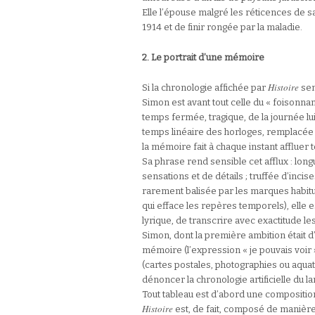
Elle l’épouse malgré les réticences de sa 
1914 et de finir rongée par la maladie.
2. Le portrait d’une mémoire
Histoire
Si la chronologie affichée par
sem
Simon est avant tout celle du « foisonna
temps fermée, tragique, de la journée lu
temps linéaire des horloges, remplacée p
la mémoire fait à chaque instant affluer
Sa phrase rend sensible cet afflux : long
sensations et de détails ; truffée d’inci
rarement balisée par les marques habitue
qui efface les repères temporels), elle e
lyrique, de transcrire avec exactitude 
Simon, dont la première ambition était d
mémoire (l’expression « je pouvais voir 
(cartes postales, photographies ou aqu
dénoncer la chronologie artificielle du l
Tout tableau est d’abord une composition
Histoire
est, de fait, composé de manière