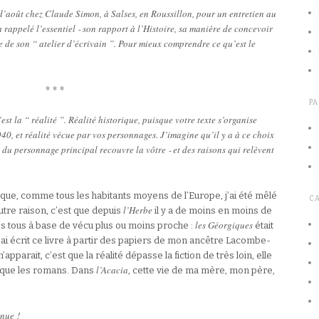
d’août chez Claude Simon, à Salses, en Roussillon, pour un entretien au
a rappelé l’essentiel ‑ son rapport à l’Histoire, sa manière de concevoir
rte de son “ atelier d’écrivain ”. Pour mieux comprendre ce qu’est le
* * *
P
c’est la “ réalité ”. Réalité historique, puisque votre texte s’organise
0, et réalité vécue par vos personnages. J’imagine qu’il y a à ce choix
 du personnage principal recouvre la vôtre ‑ et des raisons qui relèvent
 que, comme tous les habitants moyens de l’Europe, j’ai été mêlé
C
l’Herbe
utre raison, c’est que depuis
il y a de moins en moins de
les Géorgiques
rès tous à base de vécu plus ou moins proche :
était
ai écrit ce livre à partir des papiers de mon ancêtre Lacombe-
apparait, c’est que la réalité dépasse la fiction de très loin, elle
l’Acacia
que les romans. Dans
, cette vie de ma mère, mon père,
nnue !