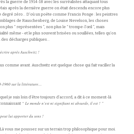
rès la guerre de 1914-18 avec les surréalistes attaquant tous
. Mais après la dernière guerre on était descendu encore plus
e, le degré zéro… D’où un poète comme Francis Ponge : les peintres
ssemblages de Rauschenberg, de Louise Nevelson, les choses
non plus “ représentées ”, non plus le “ trompe-l’œil ”, mais
ité même ‑ et le plus souvent brisées ou souillées, telles qu’on
 des décharges publiques…
écrire après Auschwitz !
lus comme avant. Auschwitz est quelque chose qui fait vaciller la
0‑1960 sur la littérature…
quel je suis loin d’être toujours d’accord, a dit à ce moment-là
“ Le monde n’est ni signifiant ni absurde, il est ! ”
econnaissant
peut lui apporter du sens !
 Là vous me poussez sur un terrain trop philosophique pour moi.