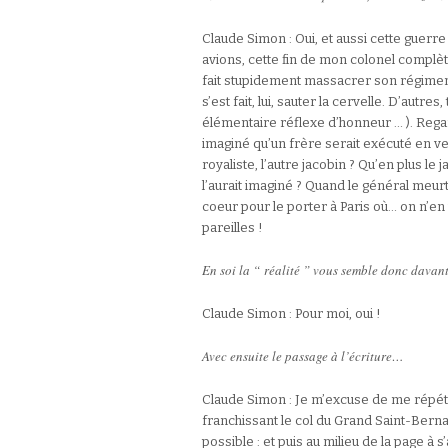
Claude Simon : Oui, et aussi cette guerre
avions, cette fin de mon colonel complèt
fait stupidement massacrer son régiment,
s’est fait, lui, sauter la cervelle. D’autr
élémentaire réflexe d’honneur … ). Reg
imaginé qu’un frère serait exécuté en vert
royaliste, l’autre jacobin ? Qu’en plus le
l’aurait imaginé ? Quand le général meurt
coeur pour le porter à Paris où… on n’en 
pareilles !
En soi la “ réalité ” vous semble donc davan
Claude Simon : Pour moi, oui !
Avec ensuite le passage à l’écriture…
Claude Simon : Je m’excuse de me répéter
franchissant le col du Grand Saint-Bernar
possible : et puis au milieu de la page à s’a