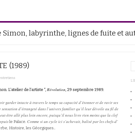
e Simon, labyrinthe, lignes de fuite et au
TE (1989)
entretiens
LI
Révolution
n. L’atelier de l’artiste ”,
, 29 septembre 1989.
oir garder intacte à travers le temps sa capacité d’étonner et de ravir ses
e sensation d’étrangeté dans l’univers familier qu’il leur dévoile au fil de
eut-être allé plus loin encore, puisqu’il nous livre rien moins que la clef
depuis
. Comme si un cycle ici s’achevait, balisé par les chefs-d’
le Palace
,
,
..
erbe
Histoire
les Géorgiques