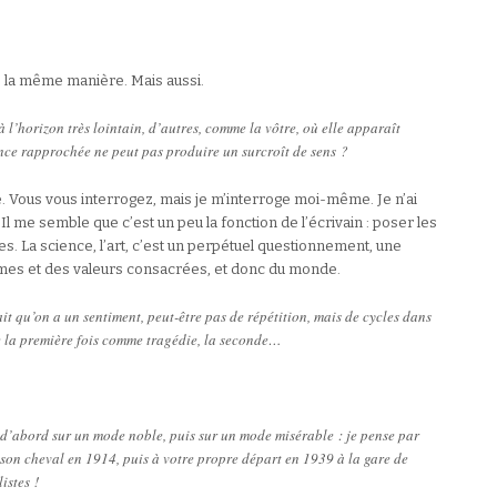
 la même manière. Mais aussi.
 à l’horizon très lointain, d’autres, comme la vôtre, où elle apparaît
nce rapprochée ne peut pas produire un surcroît de sens ?
. Vous vous interrogez, mais je m’interroge moi-même. Je n’ai
Il me semble que c’est un peu la fonction de l’écrivain : poser les
. La science, l’art, c’est un perpétuel questionnement, une
mes et des valeurs consacrées, et donc du monde.
it qu’on a un sentiment, peut-être pas de répétition, mais de cycles dans
oue la première fois comme tragédie, la seconde…
 d’abord sur un mode noble, puis sur un mode misérable : je pense par
 son cheval en 1914, puis à votre propre départ en 1939 à la gare de
istes !