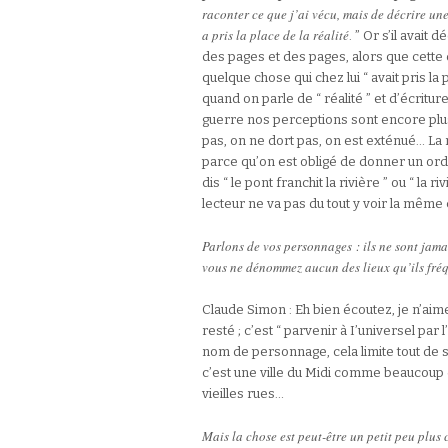
raconter ce que j’ai vécu, mais de décrire un
a pris la place de la réalité
. ” Or s’il avait
des pages et des pages, alors que cette d
quelque chose qui chez lui “ avait pris la 
quand on parle de “ réalité ” et d’écritur
guerre nos perceptions sont encore plu
pas, on ne dort pas, on est exténué… La
parce qu’on est obligé de donner un ordr
dis “ le pont franchit la rivière ” ou “ la 
lecteur ne va pas du tout y voir la même
Parlons de vos personnages : ils ne sont jam
vous ne dénommez aucun des lieux qu’ils fréq
Claude Simon : Eh bien écoutez, je n’aime
resté ; c’est “ parvenir à I’universel par
nom de personnage, cela limite tout de 
c’est une ville du Midi comme beaucoup de 
vieilles rues…
Mais la chose est peut-être un petit peu plus 