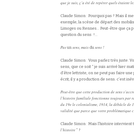
que je suis, ç’a été de repérer quels étaient le
Claude Simon : Pourquoi pas ? Mais il m
exemple, la scène de départ des mobilisé
Limoges ou Rennes… Peut-être que ça pe
question du sens !…
Pas
sens, mais
sens !
un
du
Claude Simon : Vous parlez très juste. Vo
sens, que ce soit “ je suis arrivé hier mat
d’être lettriste, on ne peut pas faire une
écrit, il y a production de sens. c’est inév
Peut-être que cette production de sens s’accr
l’histoire familiale fonctionne toujours par r
du 19e le colonialisme, 1914, la débâcle de 
validité que parce que votre problématique cr
Claude Simon : Mais l’histoire intervient t
l’histoire
” ?