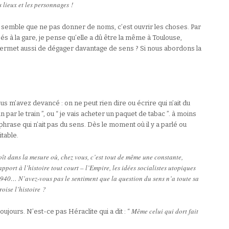
s lieux et les personnages !
e semble que ne pas donner de noms, c’est ouvrir les choses. Par
s à la gare, je pense qu’elle a dû être la même à Toulouse,
rmet aussi de dégager davantage de sens ? Si nous abordons la
us m’avez devancé : on ne peut rien dire ou écrire qui n’ait du
in par le train ”, ou “ je vais acheter un paquet de tabac ”. à moins
 phrase qui n’ait pas du sens. Dès le moment où il y a parlé ou
itable.
oît dans la mesure où, chez vous, c’est tout de même une constante,
apport à l’histoire tout court – l’Empire, les idées socialistes utopiques
1940… N’avez-vous pas le sentiment que la question du sens n’a toute sa
oise l’histoire ?
Même celui qui dort fait
oujours. N’est-ce pas Héraclite qui a dit : “