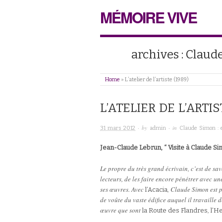
MÉMOIRE VIVE
archives : Claud
Home
»
L’atelier de l’artiste (1989)
L’ATELIER DE L’ARTIS
· by
· in
31 mars 2012
admin
Claude Simon : 
Jean-Claude Lebrun, “ Visite à Claude Simo
Le propre du très grand écrivain, c’est de sav
lecteurs, de les faire encore pénétrer avec un
ses œuvres. Avec
, Claude Simon est p
l’Acacia
de voûte du vaste édifice auquel il travaille 
œuvre que sont
,
la Route des Flandres
l’H