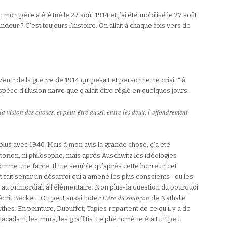
: mon père a été tué le 27 août 1914 et j’ai été mobilisé le 27 août
ndeur ? C’est toujours l’histoire. On allait à chaque fois vers de
uvenir de la guerre de 1914 qui pesait et personne ne criait “ à
 espèce d’illusion naïve que ç’allait être réglé en quelques jours.
a vision des choses, et peut-être aussi, entre les deux, l’effondrement
plus avec 1940. Mais à mon avis la grande chose, ç’a été
istorien, ni philosophe, mais après Auschwitz les idéologies
comme une farce. Il me semble qu’après cette horreur, cet
 fait sentir un désarroi qui a amené les plus conscients ‑ ou les
r au primordial, à l’élémentaire. Non plus‑ la question du pourquoi
L’ère du soupçon
 écrit Beckett. On peut aussi noter
de Nathalie
rthes. En peinture, Dubuffet, Tapies repartent de ce qu’il y a de
e macadam, les murs, les graffitis. Le phénomène était un peu