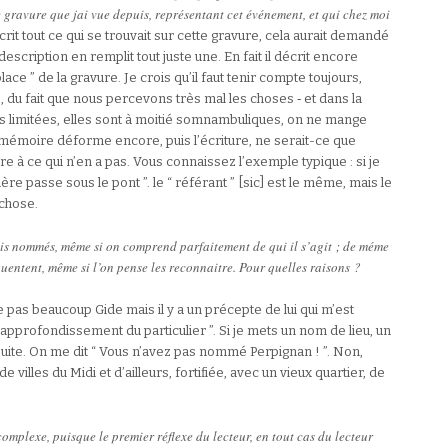
e gravure que jai vue depuis, représentant cet événement, et qui chez moi
 décrit tout ce qui se trouvait sur cette gravure, cela aurait demandé
escription en remplit tout juste une. En fait il décrit encore
place ” de la gravure. Je crois qu’il faut tenir compte toujours,
e, du fait que nous percevons très mal les choses ‑ et dans la
s limitées, elles sont à moitié somnambuliques, on ne mange
 mémoire déforme encore, puis l’écriture, ne serait-ce que
e à ce qui n’en a pas. Vous connaissez l’exemple typique : si je
rivière passe sous le pont ”. le “ référant ” [sic] est le même, mais le
 chose.
ais nommés, même si on comprend parfaitement de qui il s’agit ; de méme
uentent, même si l’on pense les reconnaitre. Pour quelles raisons ?
 pas beaucoup Gide mais il y a un précepte de lui qui m’est
 l’approfondissement du particulier ”. Si je mets un nom de lieu, un
suite. On me dit “ Vous n’avez pas nommé Perpignan ! ”. Non,
villes du Midi et d’ailleurs, fortifiée, avec un vieux quartier, de
complexe, puisque le premier réflexe du lecteur, en tout cas du lecteur