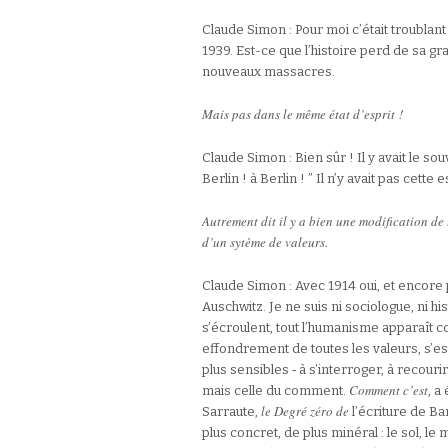
Claude Simon : Pour moi c’était troublant 
1939. Est-ce que l’histoire perd de sa gra
nouveaux massacres.
Mais pas dans le même état d’esprit !
Claude Simon : Bien sûr ! Il y avait le so
Berlin ! à Berlin ! ” Il n’y avait pas cette
Autrement dit il y a bien une modification de l
d’un sytème de valeurs.
Claude Simon : Avec 1914 oui, et encore 
Auschwitz. Je ne suis ni sociologue, ni h
s’écroulent, tout l’humanisme apparaît 
effondrement de toutes les valeurs, s’est
plus sensibles ‑ à s’interroger, à recouri
Comment c’est
mais celle du comment.
, a
le Degré
zéro de
Sarraute,
l’écriture de Ba
plus concret, de plus minéral : le sol, l