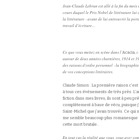
Jean‑Claude Lebrun est allé à la fin du mois 
cours duquel le Prix Nobel de littérature lui 
la littérature ‑ avant de lui entrouvrir la po
travail d’écriture…
Ce que vous mettez en scène dans l’
, 
Acacia
autour de deux années charnières, 1914 et 194
des raisons d’ordre personnel ‑ la biographie
de vos conceptions littéraires.
Claude Simon : La première raison c’est
à tous ces événements de très près. L’a
fiction dans mes livres, ils sont à peu p
complètement à base de vécu, puisque j’
Saint-Michel que j’avais trouvés. Ce qui m’
me semble beaucoup plus romanesque 
cette mort brutale…
En tout cas la réalité que vous, vous avez co