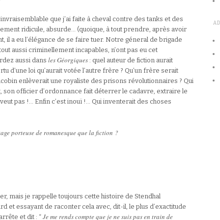
 invraisemblable que j’ai faite à cheval contre des tanks et des
A
ement ridicule, absurde… (quoique, à tout prendre, après avoir
 il a eu l’élégance de se faire tuer. Notre géneral de brigade
es, tout aussi criminellement incapables, n’ont pas eu cet
les Géorgiques
ardez aussi dans
: quel auteur de fiction aurait
u d’une loi qu’aurait votée l’autre frère ? Qu’un frère serait
 jacobin enlèverait une royaliste des prisons révolutionnaires ? Qui
, son officier d’ordonnance fait déterrer le cadavre, extraire le
veut pas !… Enfin c’est inouï !… Qui inventerait des choses
tage porteuse de romanesque que la fiction ?
, mais je rappelle toujours cette histoire de Stendhal
d et essayant de raconter cela avec, dit-il, le plus d’exactitude
Je me rends compte que je ne suis pas en train de
rrête et dit : “