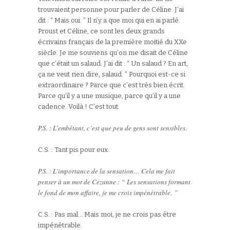
trouvaient personne pour parler de Céline. J’ai
dit : “ Mais oui. ” Il n’y a que moi qui en ai parlé.
Proust et Céline, ce sont les deux grands
écrivains français de la première moitié du XXe
siècle. Je me souviens qu’on me disait de Céline
que c’était un salaud. J’ai dit : “ Un salaud ? En art,
ça ne veut rien dire, salaud. ” Pourquoi est-ce si
extraordinaire ? Parce que c’est très bien écrit.
Parce qu’il y a une musique, parce qu’il y a une
cadence. Voilà ! C’est tout.
P.S. : L’embêtant, c’est que peu de gens sont sensibles.
C.S. : Tant pis pour eux.
P.S. : L’importance de la sensation… Cela me fait
penser à un mot de Cézanne : “ Les sensations formant
le fond de mon affaire, je me crois impénétrable. ”
C.S. : Pas mal… Mais moi, je ne crois pas être
impénétrable.