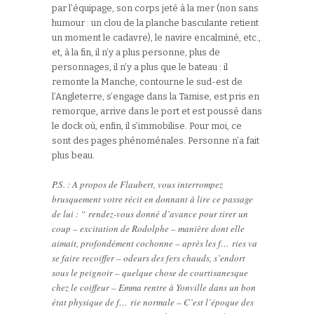
par l’équipage, son corps jeté à la mer (non sans
humour : un clou de la planche basculante retient
un moment le cadavre), le navire encalminé, etc.,
et, à la fin, il n’y a plus personne, plus de
personnages, il n’y a plus que le bateau : il
remonte la Manche, contourne le sud-est de
l’Angleterre, s’engage dans la Tamise, est pris en
remorque, arrive dans le port et est poussé dans
le dock où, enfin, il s’immobilise. Pour moi, ce
sont des pages phénoménales. Personne n’a fait
plus beau.
P.S. : A propos de Flaubert, vous interrompez
brusquement votre récit en donnant à lire ce passage
de lui : “ rendez-vous donné d’avance pour tirer un
coup – excitation de Rodolphe – manière dont elle
aimait, profondément cochonne – après les f… ries va
se faire recoiffer – odeurs des fers chauds, s’endort
sous le peignoir – quelque chose de courtisanesque
chez le coiffeur – Emma rentre à Yonville dans un bon
état physique de f… rie normale – C’est l’époque des