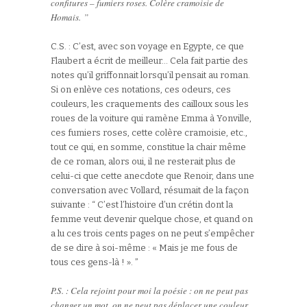
confitures – fumiers roses. Colère cramoisie de
Homais. ”
C.S. : C’est, avec son voyage en Egypte, ce que
Flaubert a écrit de meilleur… Cela fait partie des
notes qu’il griffonnait lorsqu’il pensait au roman.
Si on enlève ces notations, ces odeurs, ces
couleurs, les craquements des cailloux sous les
roues de la voiture qui ramène Emma à Yonville,
ces fumiers roses, cette colère cramoisie, etc.,
tout ce qui, en somme, constitue la chair même
de ce roman, alors oui, il ne resterait plus de
celui-ci que cette anecdote que Renoir, dans une
conversation avec Vollard, résumait de la façon
suivante : “ C’est l’histoire d’un crétin dont la
femme veut devenir quelque chose, et quand on
a lu ces trois cents pages on ne peut s’empêcher
de se dire à soi-même : « Mais je me fous de
tous ces gens-là ! ». ”
P.S. : Cela rejoint pour moi la poésie : on ne peut pas
changer un mot, on ne peut pas déplacer une couleur.