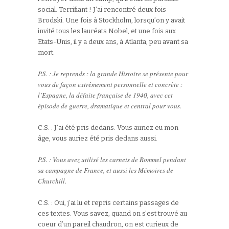
social. Terrifiant ! J’ai rencontré deux fois
Brodski. Une fois à Stockholm, lorsqu’on y avait
invité tous les lauréats Nobel, et une fois aux
Etats-Unis, il y a deux ans, à Atlanta, peu avant sa
mort.
P.S. : Je reprends : la grande Histoire se présente pour
vous de façon extrêmement personnelle et concrète :
l’Espagne, la défaite française de 1940, avec cet
épisode de guerre, dramatique et central pour vous.
C.S. : J’ai été pris dedans. Vous auriez eu mon
âge, vous auriez été pris dedans aussi.
P.S. : Vous avez utilisé les carnets de Rommel pendant
sa campagne de France, et aussi les Mémoires de
Churchill.
C.S. : Oui, j’ai lu et repris certains passages de
ces textes. Vous savez, quand on s’est trouvé au
coeur d’un pareil chaudron, on est curieux de