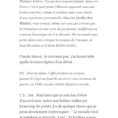
Philippe Sollers : Ce qui m’a toujours frappé, dans vos
livres, c’est à quel point l’Histoire apparaît sous une
forme concrète, comme le résultat sans cesse repris
d’une expérience personnelle. Dans
Le Jardin des
, vous ironisez même sur ceux qui croient que
Plantes
la littérature est une sorte de jeu formel, indifférent au
contexte historique où il se déroule. On reconnaît sans
peine dans cette critique les propos de l’époque, de
Jean Ricardou et d’Alain Robbe-Grillet.
Claude Simon : Je n’ironise pas ; j’ai donné telle
quelle la transcription d’un débat…
P.S. : Tout de même, l’effet produit est cocasse,
puisqu’il s’agit au fond de savoir si votre aventure de
guerre, en 1940, est une réalité objective ou non.
C.S. : Oui… Mais bien que je sois loin d’être
d’accord avec notre ami Robbe-Grillet sur
beaucoup de points, il a dit quelque chose que je
peux absolument contresigner : “ Le monde n’est
ni signifiant ni absurde : il est. ” Et Barthes a tenu