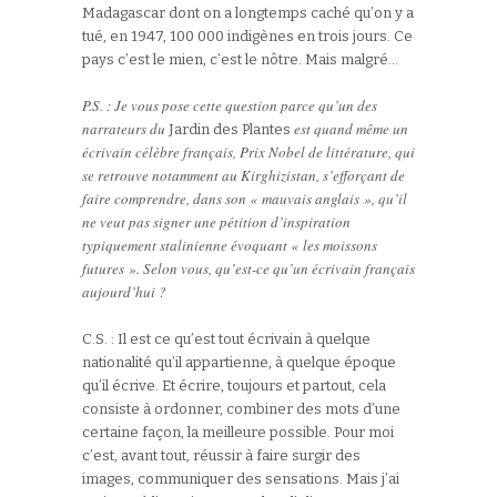
Madagascar dont on a longtemps caché qu’on y a
tué, en 1947, 100 000 indigènes en trois jours. Ce
pays c’est le mien, c’est le nôtre. Mais malgré…
P.S. : Je vous pose cette question parce qu’un des
narrateurs du
est quand même un
Jardin des Plantes
écrivain célèbre français, Prix Nobel de littérature, qui
se retrouve notamment au Kirghizistan, s’efforçant de
faire comprendre, dans son « mauvais anglais », qu’il
ne veut pas signer une pétition d’inspiration
typiquement stalinienne évoquant « les moissons
futures ». Selon vous, qu’est-ce qu’un écrivain français
aujourd’hui ?
C.S. : Il est ce qu’est tout écrivain à quelque
nationalité qu’il appartienne, à quelque époque
qu’il écrive. Et écrire, toujours et partout, cela
consiste à ordonner, combiner des mots d’une
certaine façon, la meilleure possible. Pour moi
c’est, avant tout, réussir à faire surgir des
images, communiquer des sensations. Mais j’ai