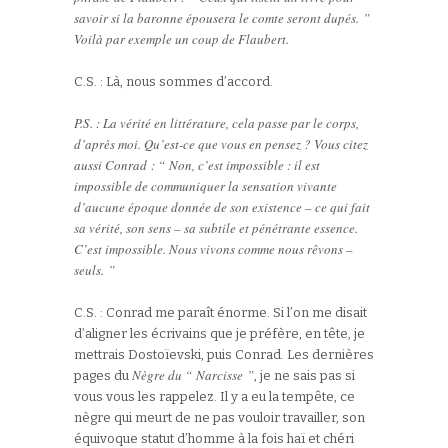
savoir si la baronne épousera le comte seront dupés. ”
Voilà par exemple un coup de Flaubert.
C.S. : Là, nous sommes d’accord.
P.S. : La vérité en littérature, cela passe par le corps,
d’après moi. Qu’est-ce que vous en pensez ? Vous citez
aussi Conrad : “ Non, c’est impossible : il est
impossible de communiquer la sensation vivante
d’aucune époque donnée de son existence – ce qui fait
sa vérité, son sens – sa subtile et pénétrante essence.
C’est impossible. Nous vivons comme nous rêvons –
seuls. ”
C.S. : Conrad me paraît énorme. Si l’on me disait
d’aligner les écrivains que je préfère, en tête, je
mettrais Dostoïevski, puis Conrad. Les dernières
Nègre du “ Narcisse ”
pages du
, je ne sais pas si
vous vous les rappelez. Il y a eu la tempête, ce
nègre qui meurt de ne pas vouloir travailler, son
équivoque statut d’homme à la fois haï et chéri