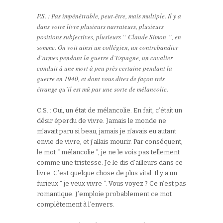
P.S. : Pas impénétrable, peut-être, mais multiple. Il y a
dans votre livre plusieurs narrateurs, plusieurs
positions subjectives, plusieurs “ Claude Simon ”, en
somme. On voit ainsi un collégien, un contrebandier
d’armes pendant la guerre d’Espagne, un cavalier
conduit à une mort à peu près certaine pendant la
guerre en 1940, et dont vous dites de façon très
étrange qu’il est mû par une sorte de mélancolie.
C.S. : Oui, un état de mélancolie. En fait, c’était un
désir éperdu de vivre. Jamais le monde ne
m’avait paru si beau, jamais je n’avais eu autant
envie de vivre, et j’allais mourir. Par conséquent,
le mot “ mélancolie ”, je ne le vois pas tellement
comme une tristesse. Je le dis d’ailleurs dans ce
livre. C’est quelque chose de plus vital. Il y a un
furieux “ je veux vivre ”. Vous voyez ? Ce n’est pas
romantique. J’emploie probablement ce mot
complètement à l’envers.