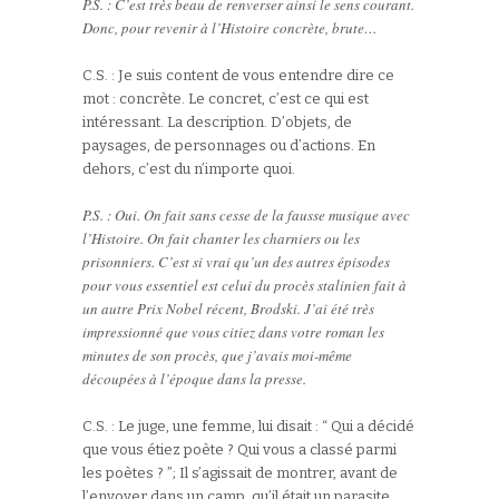
P.S. : C’est très beau de renverser ainsi le sens courant.
Donc, pour revenir à l’Histoire concrète, brute…
C.S. : Je suis content de vous entendre dire ce
mot : concrète. Le concret, c’est ce qui est
intéressant. La description. D’objets, de
paysages, de personnages ou d’actions. En
dehors, c’est du n’importe quoi.
P.S. : Oui. On fait sans cesse de la fausse musique avec
l’Histoire. On fait chanter les charniers ou les
prisonniers. C’est si vrai qu’un des autres épisodes
pour vous essentiel est celui du procès stalinien fait à
un autre Prix Nobel récent, Brodski. J’ai été très
impressionné que vous citiez dans votre roman les
minutes de son procès, que j’avais moi-même
découpées à l’époque dans la presse.
C.S. : Le juge, une femme, lui disait : “ Qui a décidé
que vous étiez poète ? Qui vous a classé parmi
les poètes ? ”; Il s’agissait de montrer, avant de
l’envoyer dans un camp, qu’il était un parasite