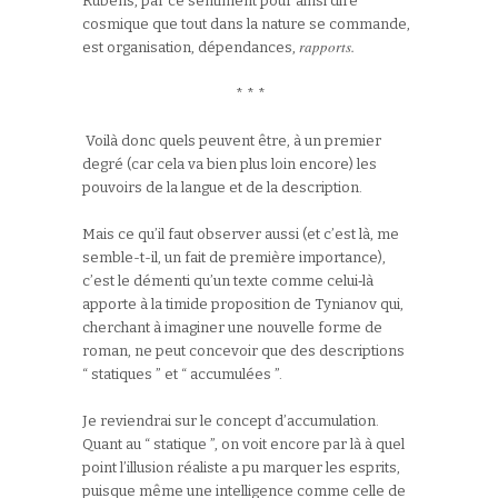
Rubens, par ce sentiment pour ainsi dire
cosmique que tout dans la nature se commande,
rapports.
est organisation, dépendances,
* * *
Voilà donc quels peuvent être, à un premier
degré (car cela va bien plus loin encore) les
pouvoirs de la langue et de la description.
Mais ce qu’il faut observer aussi (et c’est là, me
semble-t-il, un fait de première importance),
c’est le démenti qu’un texte comme celui‑là
apporte à la timide proposition de Tynianov qui,
cherchant à imaginer une nouvelle forme de
roman, ne peut concevoir que des descriptions
“ statiques ” et “ accumulées ”.
Je reviendrai sur le concept d’accumulation.
Quant au “ statique ”, on voit encore par là à quel
point l’illusion réaliste a pu marquer les esprits,
puisque même une intelligence comme celle de