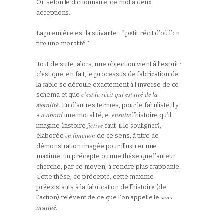
Or, selon le dictionnaire, ce mot a deux
acceptions.
La première est la suivante : “ petit récit d’où l’on
tire une moralité ”.
Tout de suite, alors, une objection vient à l’esprit :
c’est que, en fait, le processus de fabrication de
la fable se déroule exactement à l’inverse de ce
c’est le récit qui est tiré de la
schéma et que
moralité.
En d’autres termes, pour le fabuliste il y
d’abord
ensuite
a
une moralité, et
l’histoire qu’il
fictive
imagine (histoire
faut-il le souligner),
en fonction
élaborée
de ce sens, à titre de
démonstration imagée pour illustrer une
maxime, un précepte ou une thèse que l’auteur
cherche, par ce moyen, à rendre plus frappante.
Cette thèse, ce précepte, cette maxime
préexistants à la fabrication de l’histoire (de
sens
l’action) relèvent de ce que l’on appelle le
institué.