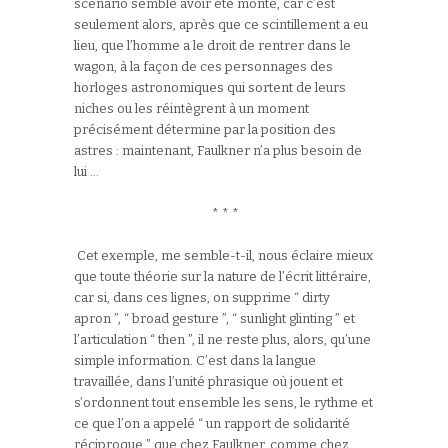
scénario semble avoir été monté, car c’est
seulement alors, après que ce scintillement a eu
lieu, que l’homme a le droit de rentrer dans le
wagon, à la façon de ces personnages des
horloges astronomiques qui sortent de leurs
niches ou les réintègrent à un moment
précisément détermine par la position des
astres : maintenant, Faulkner n’a plus besoin de
lui …
* * *
Cet exemple, me semble-t-il, nous éclaire mieux
que toute théorie sur la nature de l’écrit littéraire,
car si, dans ces lignes, on supprime “ dirty
apron ”, “ broad gesture ”, “ sunlight glinting ” et
l’articulation “ then ”, il ne reste plus, alors, qu’une
simple information. C’est dans la langue
travaillée, dans l’unité phrasique où jouent et
s’ordonnent tout ensemble les sens, le rythme et
ce que l’on a appelé “ un rapport de solidarité
réciproque ” que chez Faulkner, comme chez