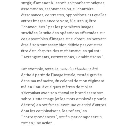
surgir, d’amener à l’esprit, soit par harmoniques,
,
associations, assonances ou
au contraire,
dissonances, contrastes, oppositions ? Et quelles
autres images encore vont, à leur tour, être
“ convoquées ” par les premières images
suscitées, la suite des opérations effectuées sur
ces ensembles d’images ainsi obtenues pouvant
être à son tour assez bien définie par cet autre
titre d’un chapitre des mathématiques qui est :
“ Arrangements, Permutations, Combinaisons ”.
route des Flandres
Par exemple, toute La
a été
écrite à partir de l’image initiale, restée gravée
dans ma mémoire, du colonel de mon régiment
tué en 1940 à quelques mètres de moi et
s’écroulant avec son cheval en brandissant son
sabre. Cette image (et les mots employés pour la
décrire) en ont fait se lever une quantité d’autres
dont les combinaisons, les reflets, les
“ correspondances ”, ont fini par composer un
roman, une action.