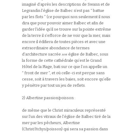
imaginé d’après les descriptions de Swann et de
Legrandin l’église de Balbec n’est pas “ battue
par les flots ” (ce pourquoi non seulement il nous
dira que pour pouvoir aimer Balbec et afin de
garder l’idée qu’il se trouve sur la pointe extrême
de la terre il s’efforce de ne voir que la mer, mais
encore il édifiera de toutes pièces et avec une
extraordinaire abondance de termes
son
d’architecture sacrée
église de Balbec, sous
la forme de cette cathédrale qu’est le Grand
Hôtel de la Plage, bati sur ce que l’on appelle un
“ front de mer ”, et où celle-ci est perçue sans
cesse, soit à travers les baies, soit encore qu’elle
y pénètre par tout un jeu de reflets.
2) Albertine passion/poisson :
de même que le Christ miraculeux représenté
sur l’un des vitraux de l’église de Balbec tiré de la
mer par les pêcheurs, Albertine
(Christ/Itchys/poisson) qui sera sa passion dans