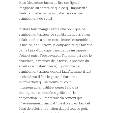
Mais (deuxième façon de lire ces lignes)
imaginons au contraire que ce qui importait à
avant tout,
Faulkner c’était,
d’écrire ce bref
scintillement de soleil.
Et alors tout change! Parce que pour que ce
scintillement ait lieu (ce scintillement qui, en un
éclair, amène à notre conscience l’ensemble de
la nature, de l’univers, la conjoncture qui fait que
par le biais d’un angle d’incidence un rapport
s’établit entre l’observateur, l’homme qui vide le
chaudron, la rotation de la terre, la position du
soleil à cet instant précis) … pour que ce
scintillement ait lieu, donc, il faut l’homme, il faut
le chaudron, il faut le geste, il faut cette
micro‑action qui se trouve du coup
indispensable, justifiée, générée par la
description, comme le signifie bien la
then
conjonction
montrant clairement que
l’ “ événement principal ” c’est bien, en fait, cet
éclat de soleil en fonction duquel tout ce petit