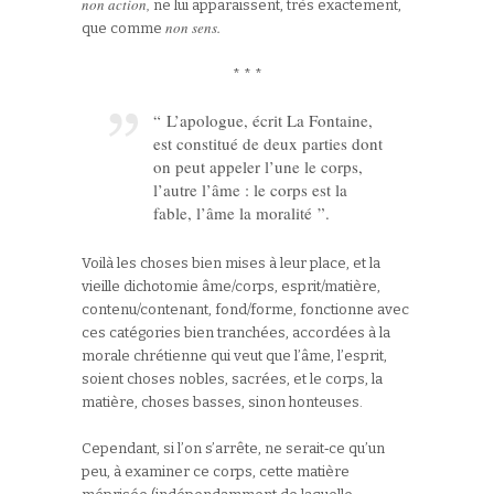
non action,
ne lui apparaissent, très exactement,
non sens.
que comme
* * *
“ L’apologue, écrit La Fontaine,
est constitué de deux parties dont
on peut appeler l’une le corps,
l’autre l’âme : le corps est la
fable, l’âme la moralité ”.
Voilà les choses bien mises à leur place, et la
vieille dichotomie âme/corps, esprit/matière,
contenu/contenant, fond/forme, fonctionne avec
ces catégories bien tranchées, accordées à la
morale chrétienne qui veut que l’âme, l’esprit,
soient choses nobles, sacrées, et le corps, la
matière, choses basses, sinon honteuses.
Cependant, si l’on s’arrête, ne serait‑ce qu’un
peu, à examiner ce corps, cette matière