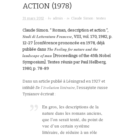
ACTION (1978)
· by
· in
31 mars 2012
admin
Claude Simon : textes
Claude Simon. “ Roman, description et action ”,
Studi di Letteratura Francese
, VIII, vol. 170, 1982, p.
12-27 [conférence prononcée en 1978, déjà
The Feeling for nature and the
publiée dans
landscape of man
[Proceedings of the 45th Nobel
Symposium]. Textes réunis par Paul Hellberg,
1980, p. 78-89
Dans un article publié à Léningrad en 1927 et
De l’évolution littéraire,
intitulé
l’essayiste russe
Tynianov écrivait :
En gros, les descriptions de la
nature dans les romans anciens,
que l’on serait tenté, du point de
vue d’un certain système
littéraire, de réduire à un rôle