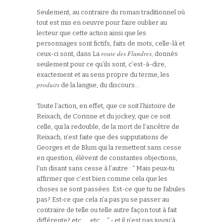
Seulement, au contraire du roman traditionnel où
tout est mis en oeuvre pour faire oublier au
lecteur que cette action ainsi que les
personnages sont fictifs, faits de mots, celle-là et
route des Flandres,
ceux-ci sont, dans La
donnés
seulement pour ce qu’ils sont, c’est-à-dire,
exactement et au sens propre du terme, les
produits
de la langue, du discours…
Toute l’action, en effet, que ce soit l’histoire de
Reixach, de Corinne et du jockey, que ce soit
celle, qui la redouble, de la mort de l’ancêtre de
Reixach, n’est faite que des supputations de
Georges et de Blum qui la remettent sans cesse
en question, élèvent de constantes objections,
l’un disant sans cesse à l’autre : “ Mais peux‑tu
affirmer que c’est bien comme cela que les
choses se sont passées. Est-ce que tu ne fabules
pas? Est‑ce que cela n’a pas pu se passer au
contraire de telle ou telle autre façon tout à fait
différente? etc …, etc … ” ‑ et il n’est pas jusqu’à