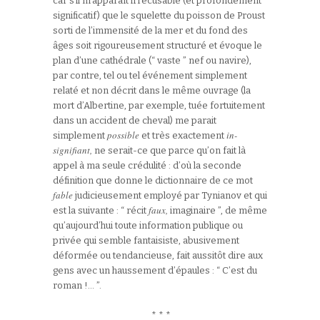
car s’il m’apparaît irrécusable (et profondément
significatif) que le squelette du poisson de Proust
sorti de l’immensité de la mer et du fond des
âges soit rigoureusement structuré et évoque le
plan d’une cathédrale (“ vaste ” nef ou navire),
par contre, tel ou tel événement simplement
relaté et non décrit dans le même ouvrage (la
mort d’Albertine, par exemple, tuée fortuitement
dans un accident de cheval) me parait
possible
in-
simplement
et très exactement
signifiant,
ne serait-ce que parce qu’on fait là
appel à ma seule crédulité : d’où la seconde
définition que donne le dictionnaire de ce mot
fable
judicieusement employé par Tynianov et qui
faux,
est la suivante : “ récit
imaginaire ”, de même
qu’aujourd’hui toute information publique ou
privée qui semble fantaisiste, abusivement
déformée ou tendancieuse, fait aussitôt dire aux
gens avec un haussement d’épaules : “ C’est du
roman !… ”.
* * *