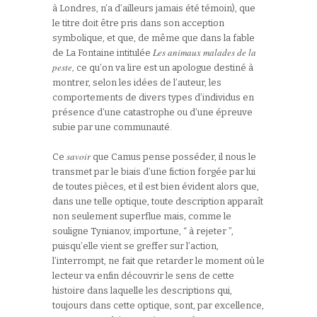
à Londres, n’a d’ailleurs jamais été témoin), que
le titre doit être pris dans son acception
symbolique, et que, de même que dans la fable
Les animaux malades de la
de La Fontaine intitulée
peste,
ce qu’on va lire est un apologue destiné à
montrer, selon les idées de l’auteur, les
comportements de divers types d’individus en
présence d’une catastrophe ou d’une épreuve
subie par une communauté.
savoir
Ce
que Camus pense posséder, il nous le
transmet par le biais d’une fiction forgée par lui
de toutes pièces, et il est bien évident alors que,
dans une telle optique, toute description apparaît
non seulement superflue mais, comme le
souligne Tynianov, importune, “ à rejeter ”,
puisqu’elle vient se greffer sur l’action,
l’interrompt, ne fait que retarder le moment où le
lecteur va enfin découvrir le sens de cette
histoire dans laquelle les descriptions qui,
toujours dans cette optique, sont, par excellence,