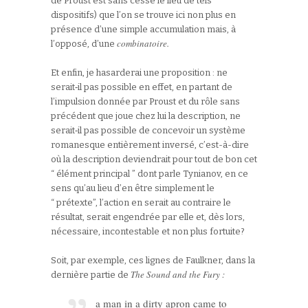
de Proust est sans cesse le lieu de tels
dispositifs) que l’on se trouve ici non plus en
présence d’une simple accumulation mais, à
combinatoire.
l’opposé, d’une
Et enfin, je hasarderai une proposition : ne
serait‑il pas possible en effet, en partant de
l’impulsion donnée par Proust et du rôle sans
précédent que joue chez lui la description, ne
serait‑il pas possible de concevoir un système
romanesque entièrement inversé, c’est-à-dire
où la description deviendrait pour tout de bon cet
“ élément principal ” dont parle Tynianov, en ce
sens qu’au lieu d’en être simplement le
“ prétexte”, l’action en serait au contraire le
résultat, serait engendrée par elle et, dès lors,
nécessaire, incontestable et non plus fortuite?
Soit, par exemple, ces lignes de Faulkner, dans la
The Sound and the Fury :
dernière partie de
a man in a dirty apron came to