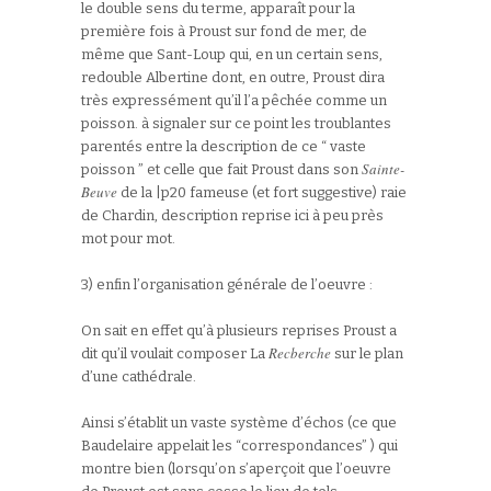
le double sens du terme, apparaît pour la
première fois à Proust sur fond de mer, de
même que Sant-Loup qui, en un certain sens,
redouble Albertine dont, en outre, Proust dira
très expressément qu’il l’a pêchée comme un
poisson. à signaler sur ce point les troublantes
parentés entre la description de ce “ vaste
Sainte-
poisson ” et celle que fait Proust dans son
Beuve
de la |p20 fameuse (et fort suggestive) raie
de Chardin, description reprise ici à peu près
mot pour mot.
3) enfin l’organisation générale de l’oeuvre :
On sait en effet qu’à plusieurs reprises Proust a
Recberche
dit qu’il voulait composer La
sur le plan
d’une cathédrale.
Ainsi s’établit un vaste système d’échos (ce que
Baudelaire appelait les “correspondances” ) qui
montre bien (lorsqu’on s’aperçoit que l’oeuvre