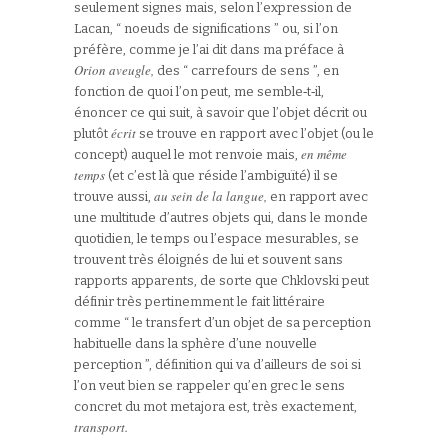
seulement signes mais, selon l’expression de
Lacan, “ noeuds de significations ” ou, si l’on
préfère, comme je l’ai dit dans ma préface à
Orion aveugle,
des “ carrefours de sens ”, en
fonction de quoi l’on peut, me semble‑t‑il,
énoncer ce qui suit, à savoir que l’objet décrit ou
écrit
plutôt
se trouve en rapport avec l’objet (ou le
en même
concept) auquel le mot renvoie mais,
temps
(et c’est là que réside l’ambiguïté) il se
au sein de la langue,
trouve aussi,
en rapport avec
une multitude d’autres objets qui, dans le monde
quotidien, le temps ou l’espace mesurables, se
trouvent très éloignés de lui et souvent sans
rapports apparents, de sorte que Chklovski peut
définir très pertinemment le fait littéraire
comme “ le transfert d’un objet de sa perception
habituelle dans la sphère d’une nouvelle
perception ”, définition qui va d’ailleurs de soi si
l’on veut bien se rappeler qu’en grec le sens
concret du mot metajora est, très exactement,
transport.