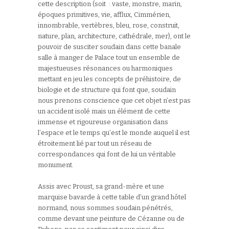
cette description (soit : vaste, monstre, marin,
époques primitives, vie, afflux, Cimmérien,
innombrable, vertèbres, bleu, rose, construit,
nature, plan, architecture, cathédrale, mer), ont le
pouvoir de susciter soudain dans cette banale
salle à manger de Palace tout un ensemble de
majestueuses résonances ou harmoniques
mettant en jeu les concepts de préhistoire, de
biologie et de structure qui font que, soudain
nous prenons conscience que cet objet n’est pas
un accident isolé mais un élément de cette
immense et rigoureuse organisation dans
l’espace et le temps qu’est le monde auquel il est
étroitement lié par tout un réseau de
correspondances qui font de lui un véritable
monument.
Assis avec Proust, sa grand-mère et une
marquise bavarde à cette table d’un grand hôtel
normand, nous sommes soudain pénétrés,
comme devant une peinture de Cézanne ou de