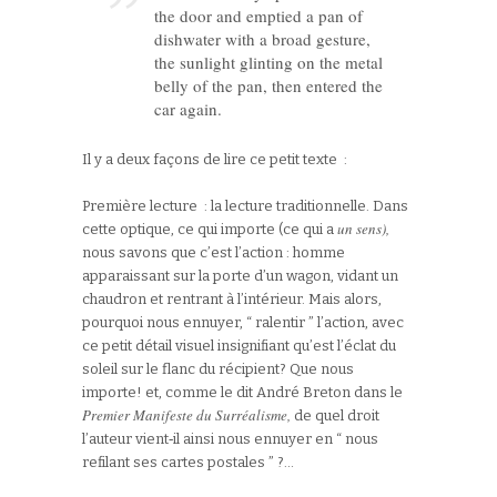
the door and emptied a pan of
dishwater with a broad gesture,
the sunlight glinting on the metal
belly of the pan, then entered the
car again.
Il y a deux façons de lire ce petit texte :
Première lecture : la lecture traditionnelle. Dans
un sens),
cette optique, ce qui importe (ce qui a
nous savons que c’est l’action : homme
apparaissant sur la porte d’un wagon, vidant un
chaudron et rentrant à l’intérieur. Mais alors,
pourquoi nous ennuyer, “ ralentir ” l’action, avec
ce petit détail visuel insignifiant qu’est l’éclat du
soleil sur le flanc du récipient? Que nous
importe! et, comme le dit André Breton dans le
Premier Manifeste du Surréalisme,
de quel droit
l’auteur vient‑il ainsi nous ennuyer en “ nous
refilant ses cartes postales ” ?…