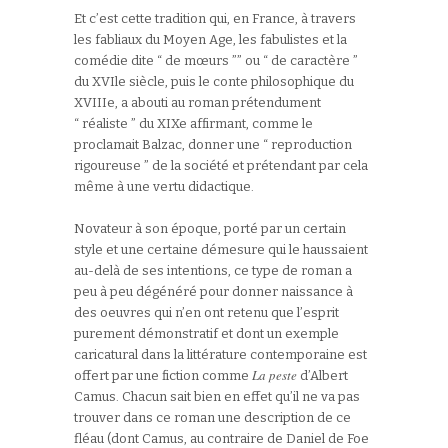
Et c’est cette tradition qui, en France, à travers
les fabliaux du Moyen Age, les fabulistes et la
comédie dite “ de mœurs ”” ou “ de caractère ”
du XVIle siècle, puis le conte philosophique du
XVIIIe, a abouti au roman prétendument
“ réaliste ” du XIXe affirmant, comme le
proclamait Balzac, donner une “ reproduction
rigoureuse ” de la société et prétendant par cela
même à une vertu didactique.
Novateur à son époque, porté par un certain
style et une certaine démesure qui le haussaient
au-delà de ses intentions, ce type de roman a
peu à peu dégénéré pour donner naissance à
des oeuvres qui n’en ont retenu que l’esprit
purement démonstratif et dont un exemple
caricatural dans la littérature contemporaine est
La peste
offert par une fiction comme
d’Albert
Camus. Chacun sait bien en effet qu’il ne va pas
trouver dans ce roman une description de ce
fléau (dont Camus, au contraire de Daniel de Foe