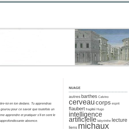
NUAGE
barthes
autres
Calvino
cerveau
corps
ire-toi en ton dedans. Tu apprendras
esprit
flaubert
 de gourou pour ce savoir que toutefois un
fragilité
Hugo
intelligence
e apprendre et pratiquer s’il en sent le
artificielle
lecture
t approfondissante absence.
labyrinthe
michaux
liens