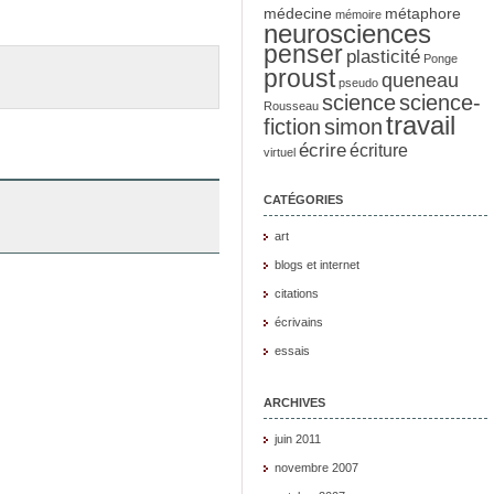
médecine
métaphore
mémoire
neurosciences
penser
plasticité
Ponge
proust
queneau
pseudo
science
science-
Rousseau
travail
fiction
simon
écrire
écriture
virtuel
CATÉGORIES
art
blogs et internet
citations
écrivains
essais
ARCHIVES
juin 2011
novembre 2007