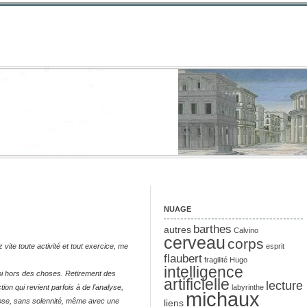
NUAGE
barthes
autres
Calvino
cerveau
corps
ite toute activité et tout exercice, me
esprit
flaubert
fragilité
Hugo
intelligence
oi hors des choses. Retirement des
artificielle
lecture
on qui revient parfois à de l’analyse,
labyrinthe
michaux
 chose, sans solennité, même avec une
liens