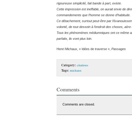
rigoureuse simplicité, fait bande à part, existe.
Cette impression est ineffable, on aurait envie de dire 
commandements que l’homme se donne d’habitude.
Ce détachement, surtout peut-être par l’évanouissem
volonté, de tout dessein à l’endroit des choses, aère 
Tous les phénomènes médiumniques ont ce même aba
parfaits, ils vont plus loin.
Henri Michaux, « Idées de traverse »,
Passages
Category:
citations
Tags:
michaux
Comments
Comments are closed.