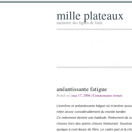
mille plateaux
mémoire des lignes de fuite
anéantissante fatigue
Posted on
| mai 17, 2006 |
Commentaires fermés
L’extrême et anéantissante fatigue où m’amène assez v
retire assez considérablement du monde familier.
Ce retirement devient une habitude. Retirement de s
choses hors des autres choses l’entourant. Soustracti
quoique à cent lieues de l’être. Le cadre part et la