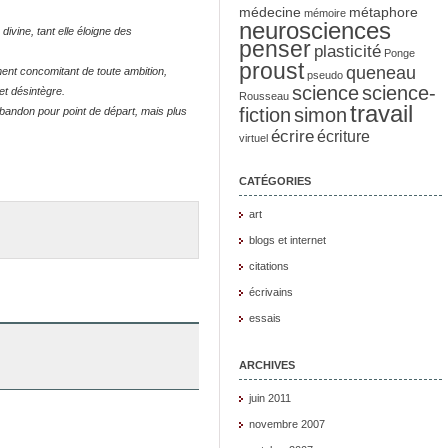
médecine
métaphore
mémoire
neurosciences
divine, tant elle éloigne des
penser
plasticité
Ponge
proust
queneau
ent concomitant de toute ambition,
pseudo
science
science-
et désintègre.
Rousseau
travail
fiction
simon
ndon pour point de départ, mais plus
écrire
écriture
virtuel
CATÉGORIES
art
blogs et internet
citations
écrivains
essais
ARCHIVES
juin 2011
novembre 2007