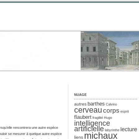
NUAGE
barthes
autres
Calvino
cerveau
corps
esprit
flaubert
fragilité
Hugo
intelligence
artificielle
rsqu’elle rencontrera une autre espèce
lecture
labyrinthe
michaux
ouloir se mesurer à quelque autre espèce
liens