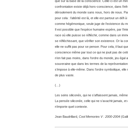
que sur la base de la conscience. Celle-ci est un mi
confrontation existe déjà hors-conscience, dans l’inf
déroulement du monde sans nous, hors de nous. Pas
pour cela : l’altérité est là, et elle est partout un défi
comme hégémonique, seule juge de l’existence du m
Il est possible que l’espèce humaine espère, par l’intel
race où elle puisse se réfléchir, comme dans un immen
se réfléchissant, que vérifier son existence. Or la c
elle ne suffit pas pour se penser. Pour cela, il faut 
conscience même par tout ce qui ne jouit pas de cet
n’en fait pas moins, dans l’ordre du monde, jeu égal
souveraine que dans les termes de la représentation 
s’impose à elle-même. Dans l’ordre symbolique, ell
de plus vaste.
(…)
Les seins siliconés, qui ne s’affaissent jamais, même 
La pensée siliconée, celle qui ne s’avachit jamais, et 
n’importe quel contexte.
Jean Baudrillard,
Cool Memories V : 2000-2004
(Galil