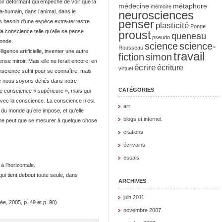
roir déformant qui empêche de voir que la
médecine
métaphore
mémoire
ra-humain, dans l’animal, dans le
neurosciences
penser
 besoin d’une espèce extra-terrestre
plasticité
Ponge
 à la conscience telle qu’elle se pense
proust
queneau
pseudo
onde.
science
science-
Rousseau
ligence artificielle, inventer une autre
travail
fiction
simon
se miroir. Mais elle ne ferait encore, en
écrire
écriture
virtuel
onscience suffit pour se connaître, mais
que nous soyons défiés dans notre
CATÉGORIES
te conscience « supérieure », mais qui
 avec la conscience. La conscience n’est
art
du monde qu’elle impose, et qu’elle
blogs et internet
e ne peut que se mesurer à quelque chose
citations
écrivains
essais
à l’horizontale.
qui tient debout toute seule, dans
ARCHIVES
juin 2011
ée, 2005, p. 49 et p. 90)
novembre 2007