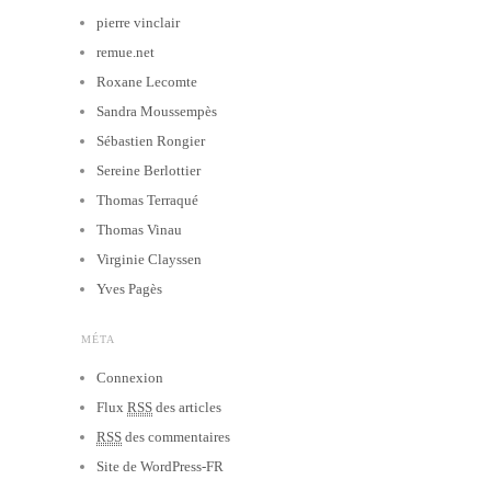
pierre vinclair
remue.net
Roxane Lecomte
Sandra Moussempès
Sébastien Rongier
Sereine Berlottier
Thomas Terraqué
Thomas Vinau
Virginie Clayssen
Yves Pagès
MÉTA
Connexion
Flux
RSS
des articles
RSS
des commentaires
Site de WordPress-FR