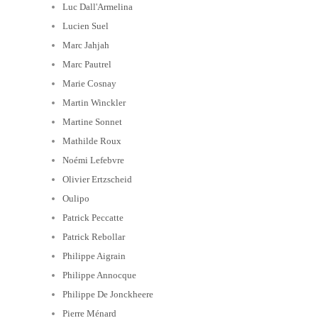
Luc Dall'Armelina
Lucien Suel
Marc Jahjah
Marc Pautrel
Marie Cosnay
Martin Winckler
Martine Sonnet
Mathilde Roux
Noémi Lefebvre
Olivier Ertzscheid
Oulipo
Patrick Peccatte
Patrick Rebollar
Philippe Aigrain
Philippe Annocque
Philippe De Jonckheere
Pierre Ménard