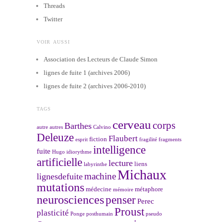
Threads
Twitter
VOIR AUSSI
Association des Lecteurs de Claude Simon
lignes de fuite 1 (archives 2006)
lignes de fuite 2 (archives 2006-2010)
TAGS
cerveau
corps
Barthes
autre
autres
Calvino
Deleuze
Flaubert
fiction
esprit
fragilité
fragments
intelligence
fuite
Hugo
idiorythme
artificielle
lecture
liens
labyrinthe
Michaux
machine
lignesdefuite
mutations
médecine
métaphore
mémoire
neurosciences
penser
Perec
Proust
plasticité
Ponge
posthumain
pseudo