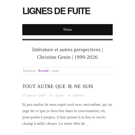
LIGNES DE FUITE
Menu
littérature et autres perspectives |
Christine Genin | 1999-2026
Explorer :
Accueil
»
autre
TOUT AUTRE QUE JE NE SUIS
15 janvier 2007
· by
cgenin
· in
citations
Si peu maître de mon esprit seul avec moi-même, qu’on
juge de ce que je dois être dans la conversation, où,
pour parler à propos, il faut penser à la fois et sur-le-
champ à mille choses. La seule idée de…