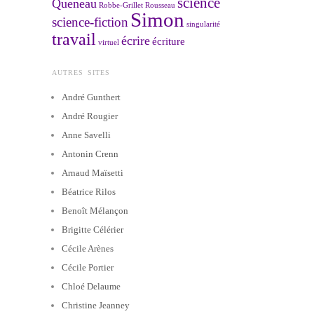
science
Queneau
Robbe-Grillet
Rousseau
Simon
science-fiction
singularité
travail
écrire
écriture
virtuel
AUTRES SITES
André Gunthert
André Rougier
Anne Savelli
Antonin Crenn
Arnaud Maïsetti
Béatrice Rilos
Benoît Mélançon
Brigitte Célérier
Cécile Arènes
Cécile Portier
Chloé Delaume
Christine Jeanney