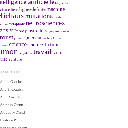
ntelligence artificielle
labyrinthe
machine
cture
lignesdefuite
liens
Michaux
mutations
médecine
neurosciences
métaphore
moire
enser
plasticité
Perec
Ponge
posthumain
roust
Queneau
pseudo
Robbe-Grillet
science
science-fiction
usseau
Simon
travail
singularité
virtuel
rire
écriture
TRES SITES
André Gunthert
André Rougier
Anne Savelli
Antonin Crenn
Arnaud Maïsetti
Béatrice Rilos
Benoît Mélançon