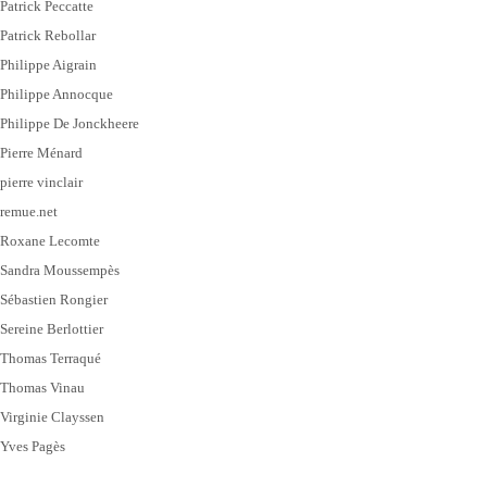
Patrick Peccatte
Patrick Rebollar
Philippe Aigrain
Philippe Annocque
Philippe De Jonckheere
Pierre Ménard
pierre vinclair
remue.net
Roxane Lecomte
Sandra Moussempès
Sébastien Rongier
Sereine Berlottier
Thomas Terraqué
Thomas Vinau
Virginie Clayssen
Yves Pagès