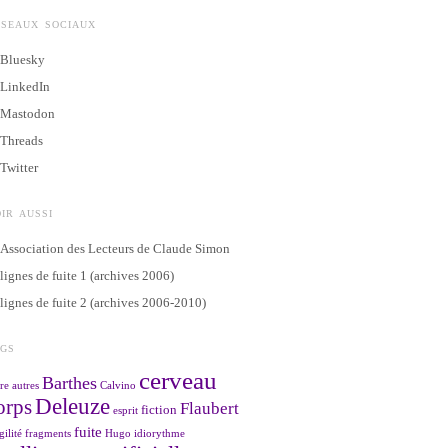
ÉSEAUX SOCIAUX
Bluesky
LinkedIn
Mastodon
Threads
Twitter
IR AUSSI
Association des Lecteurs de Claude Simon
lignes de fuite 1 (archives 2006)
lignes de fuite 2 (archives 2006-2010)
AGS
cerveau
Barthes
re
autres
Calvino
Deleuze
orps
Flaubert
fiction
esprit
fuite
gilité
fragments
Hugo
idiorythme