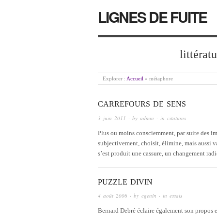
LIGNES DE FUITE
littérat
Explorer :
Accueil
»
métaphore
CARREFOURS DE SENS
3 juin 2011
· by
admin
· in
citations
Plus ou moins consciemment, par suite des imp
subjectivement, choisit, élimine, mais aussi v
s’est produit une cassure, un changement ra
PUZZLE DIVIN
4 août 2006
· by
cgenin
· in
essais
Bernard Debré éclaire également son propos en