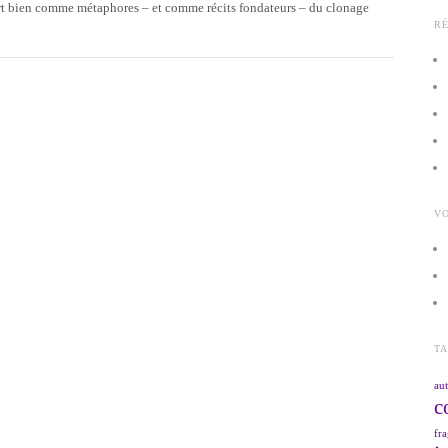
fort bien comme métaphores – et comme récits fondateurs – du clonage
R
VO
T
aut
c
fra