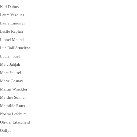
Karl Dubost
Laura Vazquez
Laure Limongi
Leslie Kaplan
Lionel Maurel
Luc Dall'Armelina
Lucien Suel
Marc Jahjah
Marc Pautrel
Marie Cosnay
Martin Winckler
Martine Sonnet
Mathilde Roux
Noémi Lefebvre
Olivier Ertzscheid
Oulipo