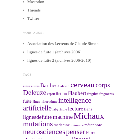
Mastodon
Threads
Twitter
VOIR AUSSI
Association des Lecteurs de Claude Simon
lignes de fuite 1 (archives 2006)
lignes de fuite 2 (archives 2006-2010)
TAGS
cerveau
corps
Barthes
autre
autres
Calvino
Deleuze
Flaubert
fiction
esprit
fragilité
fragments
intelligence
fuite
Hugo
idiorythme
artificielle
lecture
liens
labyrinthe
Michaux
machine
lignesdefuite
mutations
médecine
métaphore
mémoire
neurosciences
penser
Perec