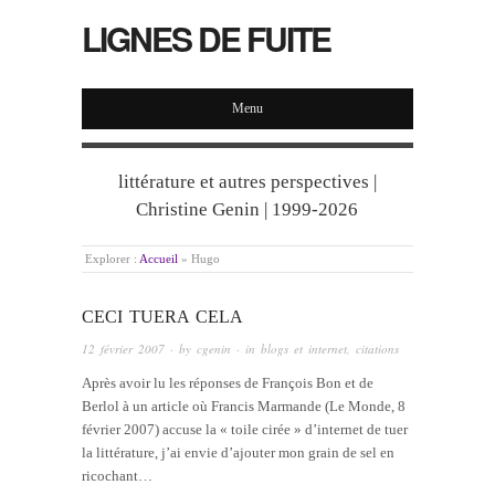
LIGNES DE FUITE
Menu
littérature et autres perspectives |
Christine Genin | 1999-2026
Explorer :
Accueil
»
Hugo
CECI TUERA CELA
12 février 2007
· by
cgenin
· in
blogs et internet
,
citations
Après avoir lu les réponses de François Bon et de
Berlol à un article où Francis Marmande (Le Monde, 8
février 2007) accuse la « toile cirée » d’internet de tuer
la littérature, j’ai envie d’ajouter mon grain de sel en
ricochant…