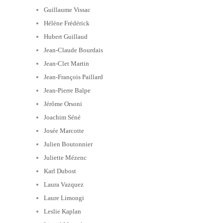
Guillaume Vissac
Hélène Frédérick
Hubert Guillaud
Jean-Claude Bourdais
Jean-Clet Martin
Jean-François Paillard
Jean-Pierre Balpe
Jérôme Orsoni
Joachim Séné
Josée Marcotte
Julien Boutonnier
Juliette Mézenc
Karl Dubost
Laura Vazquez
Laure Limongi
Leslie Kaplan