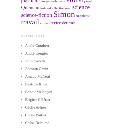
Proust
plasticité
Ponge
posthumain
pseudo
science
Queneau
Robbe-Grillet
Rousseau
Simon
science-fiction
singularité
travail
écrire
écriture
virtuel
AUTRES SITES
André Gunthert
André Rougier
Anne Savelli
Antonin Crenn
Arnaud Maïsetti
Béatrice Rilos
Benoît Mélançon
Brigitte Célérier
Cécile Arènes
Cécile Portier
Chloé Delaume