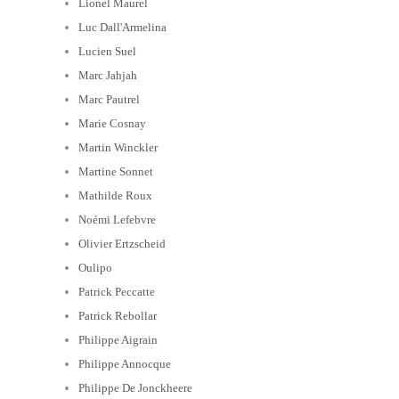
Lionel Maurel
Luc Dall'Armelina
Lucien Suel
Marc Jahjah
Marc Pautrel
Marie Cosnay
Martin Winckler
Martine Sonnet
Mathilde Roux
Noémi Lefebvre
Olivier Ertzscheid
Oulipo
Patrick Peccatte
Patrick Rebollar
Philippe Aigrain
Philippe Annocque
Philippe De Jonckheere