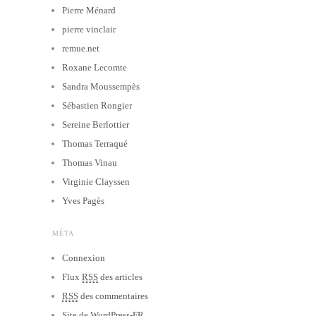
Pierre Ménard
pierre vinclair
remue.net
Roxane Lecomte
Sandra Moussempès
Sébastien Rongier
Sereine Berlottier
Thomas Terraqué
Thomas Vinau
Virginie Clayssen
Yves Pagès
MÉTA
Connexion
Flux
RSS
des articles
RSS
des commentaires
Site de WordPress-FR