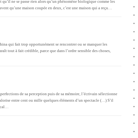
ent qu’il ne se passe rien alors qu’un phénomène biologique comme les
 savent qu’une maison coupée en deux, c’est une maison qui a reçu…
china qui fait trop opportunément se rencontrer ou se manquer les
aît tout à fait crédible, parce que dans l’ordre sensible des choses,
erfections de sa perception puis de sa mémoire, l’écrivain sélectionne
alorise entre cent ou mille quelques éléments d’un spectacle (…) S’il
dical…