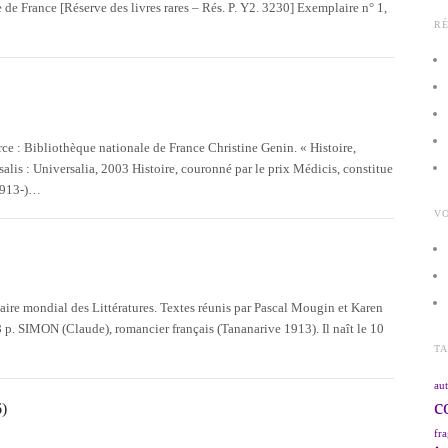
de France [Réserve des livres rares – Rés. P. Y2. 3230] Exemplaire n° 1,
R
e : Bibliothèque nationale de France Christine Genin. « Histoire,
is : Universalia, 2003 Histoire, couronné par le prix Médicis, constitue
1913-)…
VO
ire mondial des Littératures. Textes réunis par Pascal Mougin et Karen
 p. SIMON (Claude), romancier français (Tananarive 1913). Il naît le 10
T
aut
c
)
fra