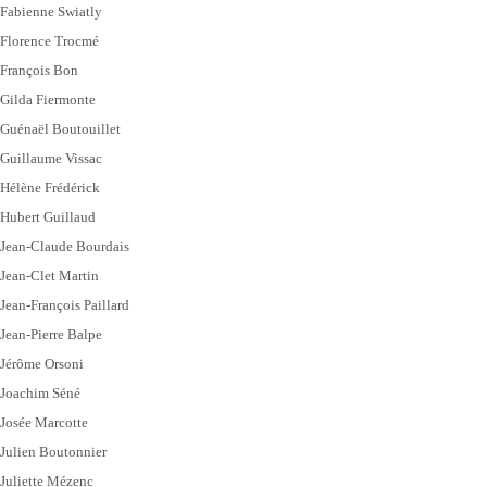
Fabienne Swiatly
Florence Trocmé
François Bon
Gilda Fiermonte
Guénaël Boutouillet
Guillaume Vissac
Hélène Frédérick
Hubert Guillaud
Jean-Claude Bourdais
Jean-Clet Martin
Jean-François Paillard
Jean-Pierre Balpe
Jérôme Orsoni
Joachim Séné
Josée Marcotte
Julien Boutonnier
Juliette Mézenc