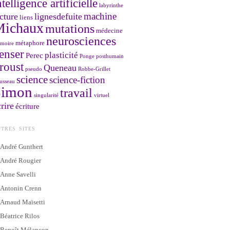
ntelligence artificielle
labyrinthe
machine
cture
lignesdefuite
liens
Michaux
mutations
médecine
neurosciences
métaphore
moire
enser
plasticité
Perec
Ponge
posthumain
roust
Queneau
pseudo
Robbe-Grillet
science
science-fiction
usseau
Simon
travail
singularité
virtuel
rire
écriture
TRES SITES
André Gunthert
André Rougier
Anne Savelli
Antonin Crenn
Arnaud Maïsetti
Béatrice Rilos
Benoît Mélançon