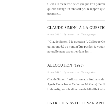
C’est à la recherche de ce jeu que l’on pourra
qu’elle change un tant soit peu le rapport qu
modeste…
CLAUDE SIMON, À LA QUESTIO
9 mai 2011
· by
admin
· in
Uncategorized
“ Claude Simon, à la question ”, Colloque C
qui m’ont été ou vont m’être posées, je voudr
naturellement pas entrer dans les…
ALLOCUTION (1995)
9 mai 2011
· by
admin
· in
Uncategorized
Claude Simon. “ Allocution aux étudiants de Q
Agnès Conacher et Catherine McGann]. Publié
University, sous la direction de Mireille Call
ENTRETIEN AVEC JO VAN APEL