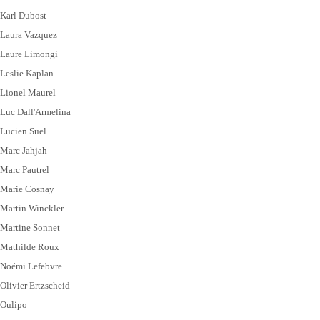
Karl Dubost
Laura Vazquez
Laure Limongi
Leslie Kaplan
Lionel Maurel
Luc Dall'Armelina
Lucien Suel
Marc Jahjah
Marc Pautrel
Marie Cosnay
Martin Winckler
Martine Sonnet
Mathilde Roux
Noémi Lefebvre
Olivier Ertzscheid
Oulipo