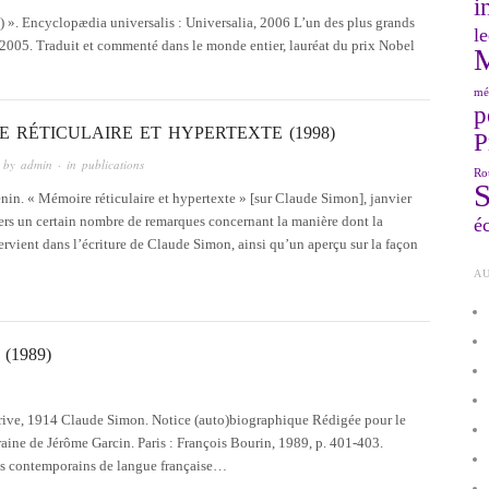
i
». Encyclopædia universalis : Universalia, 2006 L’un des plus grands
le
t 2005. Traduit et commenté dans le monde entier, lauréat du prix Nobel
mé
p
 RÉTICULAIRE ET HYPERTEXTE (1998)
P
 by
admin
· in
publications
Ro
nin. « Mémoire réticulaire et hypertexte » [sur Claude Simon], janvier
ers un certain nombre de remarques concernant la manière dont la
éc
rvient dans l’écriture de Claude Simon, ainsi qu’un aperçu sur la façon
AU
(1989)
rive, 1914 Claude Simon. Notice (auto)biographique Rédigée pour le
raine de Jérôme Garcin. Paris : François Bourin, 1989, p. 401-403.
ains contemporains de langue française…