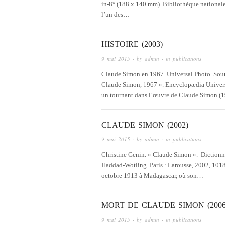
in-8° (188 x 140 mm). Bibliothèque nationale 
l’un des…
HISTOIRE (2003)
9 mai 2015
· by
admin
· in
publications
Claude Simon en 1967. Universal Photo. Sourc
Claude Simon, 1967 ». Encyclopædia Universal
un tournant dans l’œuvre de Claude Simon (
CLAUDE SIMON (2002)
9 mai 2015
· by
admin
· in
publications
Christine Genin. « Claude Simon ». Dictionna
Haddad-Wotling. Paris : Larousse, 2002, 1018
octobre 1913 à Madagascar, où son…
MORT DE CLAUDE SIMON (2006
9 mai 2015
· by
admin
· in
publications