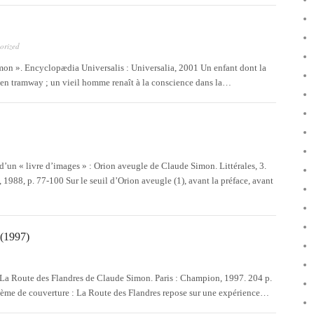
orized
on ». Encyclopædia Universalis : Universalia, 2001 Un enfant dont la
e en tramway ; un vieil homme renaît à la conscience dans la…
 d’un « livre d’images » : Orion aveugle de Claude Simon. Littérales, 3.
e, 1988, p. 77-100 Sur le seuil d’Orion aveugle (1), avant la préface, avant
1997)
La Route des Flandres de Claude Simon. Paris : Champion, 1997. 204 p.
trième de couverture : La Route des Flandres repose sur une expérience…