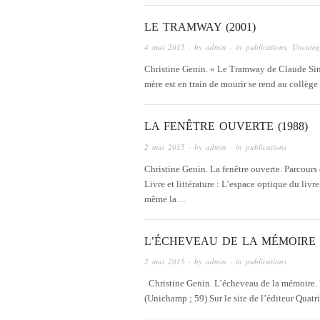
LE TRAMWAY (2001)
4 mai 2015
· by
admin
· in
publications
,
Uncateg
Christine Genin. « Le Tramway de Claude Sim
mère est en train de mourir se rend au collèg
LA FENÊTRE OUVERTE (1988)
2 mai 2015
· by
admin
· in
publications
Christine Genin. La fenêtre ouverte. Parcours
Livre et littérature : L’espace optique du livr
même la…
L’ÉCHEVEAU DE LA MÉMOIRE (
2 mai 2015
· by
admin
· in
publications
Christine Genin. L’écheveau de la mémoire. 
(Unichamp ; 59) Sur le site de l’éditeur Qua