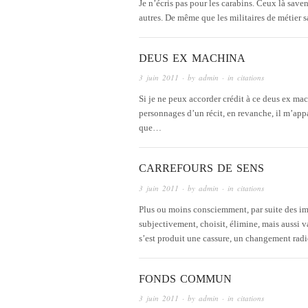
Je n’écris pas pour les carabins. Ceux là sav
autres. De même que les militaires de métier
DEUS EX MACHINA
3 juin 2011
· by
admin
· in
citations
Si je ne peux accorder crédit à ce deus ex ma
personnages d’un récit, en revanche, il m’appar
que…
CARREFOURS DE SENS
3 juin 2011
· by
admin
· in
citations
Plus ou moins consciemment, par suite des imp
subjectivement, choisit, élimine, mais aussi v
s’est produit une cassure, un changement ra
FONDS COMMUN
3 juin 2011
· by
admin
· in
citations