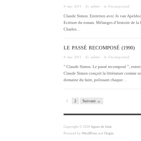
9 mai 2011
· by
admin
· in
Uncategorized
Claude Simon. Entretien avec Jo van Apeldoorn
Ecriture du roman. Mélanges d’histoire de la li
Charles…
LE PASSÉ RECOMPOSÉ (1990)
9 mai 2011
· by
admin
· in
Uncategorized
“ Claude Simon. Le passé recomposé ”, entreti
Claude Simon conçoit la littérature comme une
domaine du faire, polissant chaque…
1
2
Suivant →
Copyright © 2026
lignes de fuite
Powered by
WordPress
and
Origin