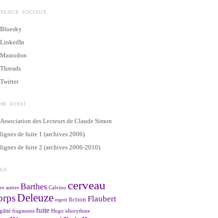
ÉSEAUX SOCIAUX
Bluesky
LinkedIn
Mastodon
Threads
Twitter
IR AUSSI
Association des Lecteurs de Claude Simon
lignes de fuite 1 (archives 2006)
lignes de fuite 2 (archives 2006-2010)
AGS
cerveau
Barthes
re
autres
Calvino
Deleuze
orps
Flaubert
fiction
esprit
fuite
gilité
fragments
Hugo
idiorythme