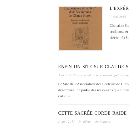
L’EXPÉR
2 mai 2015
·
Christine Ge
studieuse et
siècle ; 6) 
ENFIN UN SITE SUR CLAUDE S
3 avril 2012
· by
admin
· in
écrivains
,
publicatio
Le Site de l’Association des Lecteurs de Clau
désormais une partie des ressources qui aupar
critique…
CETTE SACRÉE CORDE RAIDE
3 juin 2011
· by
admin
· in
citations