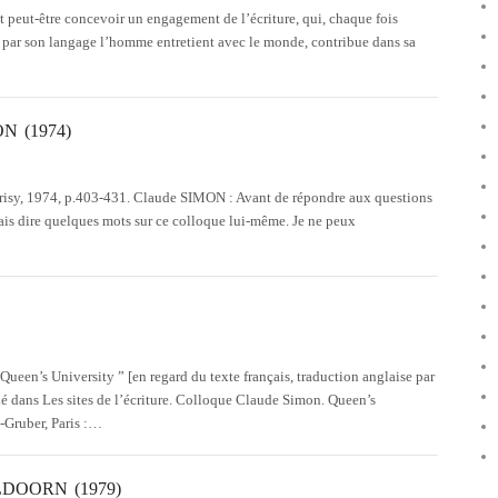
it peut-être concevoir un engagement de l’écriture, qui, chaque fois
e par son langage l’homme entretient avec le monde, contribue dans sa
N (1974)
erisy, 1974, p.403-431. Claude SIMON : Avant de répondre aux questions
ais dire quelques mots sur ce colloque lui-même. Je ne peux
ueen’s University ” [en regard du texte français, traduction anglaise par
 dans Les sites de l’écriture. Colloque Claude Simon. Queen’s
e-Gruber, Paris :…
DOORN (1979)