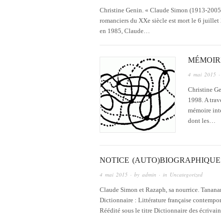
Christine Genin. « Claude Simon (1913-2005) 
romanciers du XXe siècle est mort le 6 juille
en 1985, Claude…
MÉMOIRE
4 mai 2015
·
Christine Ge
1998. A trav
mémoire inte
dont les…
NOTICE (AUTO)BIOGRAPHIQUE 
4 mai 2015
· by
admin
· in
Uncategorized
Claude Simon et Razaph, sa nourrice. Tanana
Dictionnaire : Littérature française contempo
Réédité sous le titre Dictionnaire des écriv