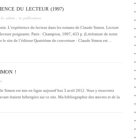
IENCE DU LECTEUR (1997)
 by
admin
· in
publications
nin. L’expérience du lecteur dans les romans de Claude Simon. Lecture
 lecture poignante. Paris : Champion, 1997, 433 p. (Littérature de notre
Sur le site de l’éditeur Quatrième de couverture : Claude Simon est…
IMON !
ns
de Simon est mis en ligne aujourd’hui 3 avril 2012. Vous y trouverez
avant étaient hébergées sur ce site. Ma bibliographie des œuvres et de la