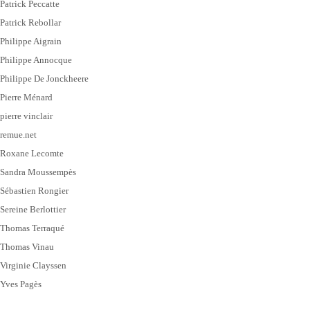
Patrick Peccatte
Patrick Rebollar
Philippe Aigrain
Philippe Annocque
Philippe De Jonckheere
Pierre Ménard
pierre vinclair
remue.net
Roxane Lecomte
Sandra Moussempès
Sébastien Rongier
Sereine Berlottier
Thomas Terraqué
Thomas Vinau
Virginie Clayssen
Yves Pagès