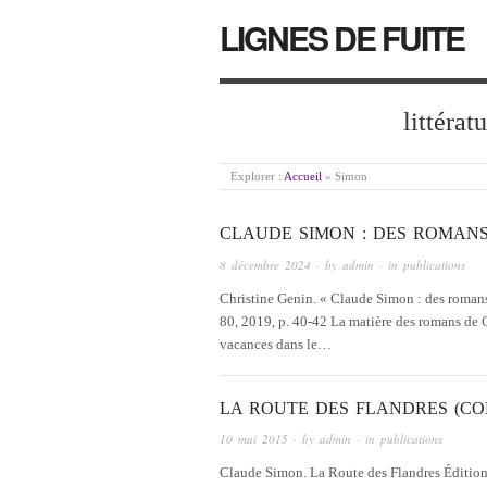
LIGNES DE FUITE
littérat
Explorer :
Accueil
»
Simon
CLAUDE SIMON : DES ROMANS 
8 décembre 2024
· by
admin
· in
publications
Christine Genin. « Claude Simon : des romans 
80, 2019, p. 40-42 La matière des romans de 
vacances dans le…
LA ROUTE DES FLANDRES (COL
10 mai 2015
· by
admin
· in
publications
Claude Simon. La Route des Flandres Édition o