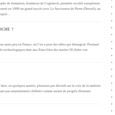
phe de formation, fondateur de Cognitech, première société européenne
encontré en 1999 un grand succès avec Le Successeur de Pierre (Denoël), un
 lequel…
OCHE ?
se assez peu en France, où l’on a peur des idées qui dérangent. Pourtant
ogrès technologiques date aux Etats-Unis des années 50 (John von
aire, en quelques années, plusieurs pas décisifs sur la voie de la maîtrise
tant pas unanimement célébrés comme autant de progrès illustrant