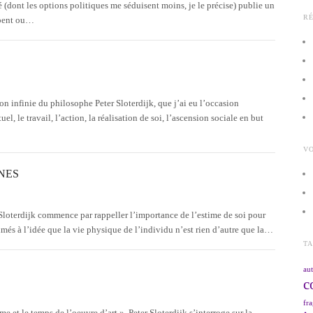
é (dont les options politiques me séduisent moins, je le précise) publie un
R
rpent ou…
n infinie du philosophe Peter Sloterdijk, que j’ai eu l’occasion
l, le travail, l’action, la réalisation de soi, l’ascension sociale en but
VO
NES
Sloterdijk commence par rappeller l’importance de l’estime de soi pour
és à l’idée que la vie physique de l’individu n’est rien d’autre que la…
T
aut
c
fra
me et le temps de l’oeuvre d’art », Peter Sloterdijk s’interroge sur la