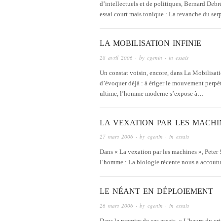
d’intellectuels et de politiques, Bernard Debr
essai court mais tonique : La revanche du se
LA MOBILISATION INFINIE
28 avril 2006
· by
cgenin
· in
essais
Un constat voisin, encore, dans La Mobilisatio
d’évoquer déjà : à ériger le mouvement perpétue
ultime, l’homme moderne s’expose à…
LA VEXATION PAR LES MACHI
27 mars 2006
· by
cgenin
· in
essais
Dans « La vexation par les machines », Peter 
l’homme : La biologie récente nous a accoutum
LE NÉANT EN DÉPLOIEMENT
26 mars 2006
· by
cgenin
· in
essais
Dans le premier de ces essais, « L’heure du cri