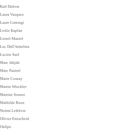
Karl Dubost
Laura Vazquez
Laure Limongi
Leslie Kaplan
Lionel Maurel
Luc Dall'Armelina
Lucien Suel
Marc Jahjah
Marc Pautrel
Marie Cosnay
Martin Winckler
Martine Sonnet
Mathilde Roux
Noémi Lefebvre
Olivier Ertzscheid
Oulipo