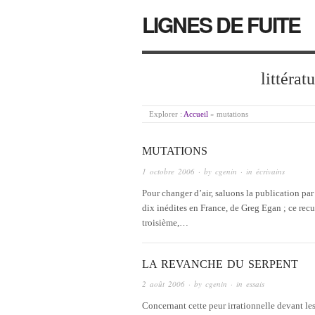
LIGNES DE FUITE
littérat
Explorer :
Accueil
»
mutations
MUTATIONS
1 octobre 2006
· by
cgenin
· in
écrivains
Pour changer d’air, saluons la publication pa
dix inédites en France, de Greg Egan ; ce re
troisième,…
LA REVANCHE DU SERPENT
2 août 2006
· by
cgenin
· in
essais
Concernant cette peur irrationnelle devant l