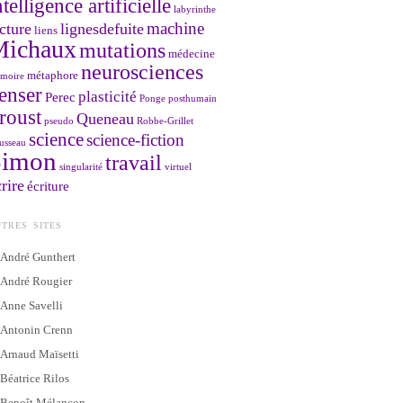
ntelligence artificielle
labyrinthe
machine
cture
lignesdefuite
liens
Michaux
mutations
médecine
neurosciences
métaphore
moire
enser
plasticité
Perec
Ponge
posthumain
roust
Queneau
pseudo
Robbe-Grillet
science
science-fiction
usseau
Simon
travail
singularité
virtuel
rire
écriture
TRES SITES
André Gunthert
André Rougier
Anne Savelli
Antonin Crenn
Arnaud Maïsetti
Béatrice Rilos
Benoît Mélançon