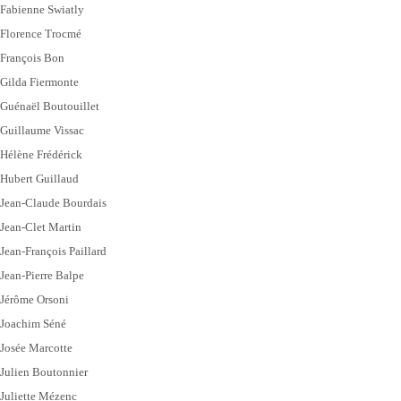
Fabienne Swiatly
Florence Trocmé
François Bon
Gilda Fiermonte
Guénaël Boutouillet
Guillaume Vissac
Hélène Frédérick
Hubert Guillaud
Jean-Claude Bourdais
Jean-Clet Martin
Jean-François Paillard
Jean-Pierre Balpe
Jérôme Orsoni
Joachim Séné
Josée Marcotte
Julien Boutonnier
Juliette Mézenc