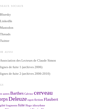
ÉSEAUX SOCIAUX
Bluesky
LinkedIn
Mastodon
Threads
Twitter
IR AUSSI
Association des Lecteurs de Claude Simon
lignes de fuite 1 (archives 2006)
lignes de fuite 2 (archives 2006-2010)
AGS
cerveau
Barthes
re
autres
Calvino
Deleuze
orps
Flaubert
fiction
esprit
fuite
gilité
fragments
Hugo
idiorythme