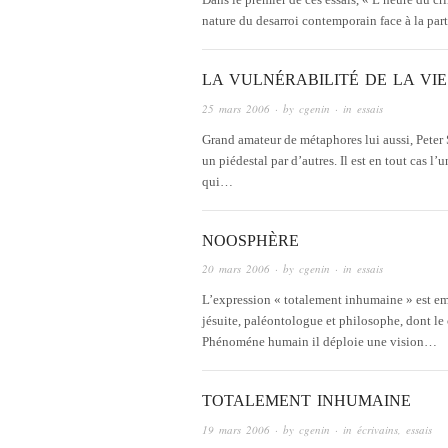
nature du desarroi contemporain face à la par
LA VULNÉRABILITÉ DE LA VIE
25 mars 2006
· by
cgenin
· in
essais
Grand amateur de métaphores lui aussi, Peter S
un piédestal par d’autres. Il est en tout cas l’
qui…
NOOSPHÈRE
20 mars 2006
· by
cgenin
· in
essais
L’expression « totalement inhumaine » est em
jésuite, paléontologue et philosophe, dont le
Phénoméne humain il déploie une vision…
TOTALEMENT INHUMAINE
19 mars 2006
· by
cgenin
· in
écrivains
,
essais