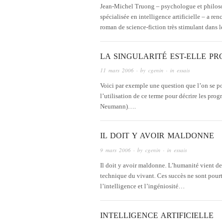
Jean-Michel Truong – psychologue et philoso
spécialisée en intelligence artificielle – a r
roman de science-fiction très stimulant dans
LA SINGULARITÉ EST-ELLE PR
11 mars 2006
· by
cgenin
· in
essais
Voici par exemple une question que l’on se po
l’utilisation de ce terme pour décrire les pr
Neumann)….
IL DOIT Y AVOIR MALDONNE
9 mars 2006
· by
cgenin
· in
essais
Il doit y avoir maldonne. L’humanité vient de f
technique du vivant. Ces succès ne sont pour
l’intelligence et l’ingéniosité…
INTELLIGENCE ARTIFICIELLE