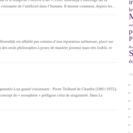
i
t croissante de l’artificiel dans l’humain. Il montre comment, depuis les…
le
mé
p
P
loterdijk est affublé par certains d’une réputation sulfureuse, placé sur
Ro
un des seuls philosophes à poser, de manière pointue mais très lisible, et
éc
AU
pruntée à un grand visionnaire : Pierre Teilhard de Chardin (1881-1955),
 concept de « noosphère » préfigure celui de singularité. Dans Le