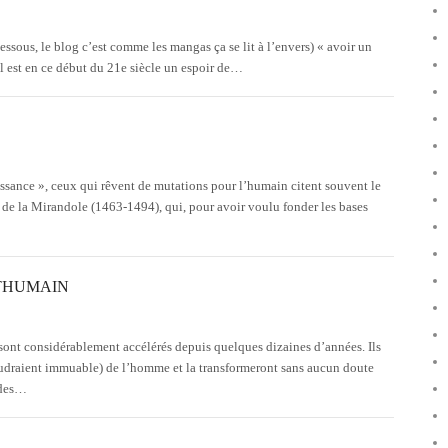
essous, le blog c’est comme les mangas ça se lit à l’envers) « avoir un
 il est en ce début du 21e siècle un espoir de…
ssance », ceux qui rêvent de mutations pour l’humain citent souvent le
 de la Mirandole (1463-1494), qui, pour avoir voulu fonder les bases
THUMAIN
 sont considérablement accélérés depuis quelques dizaines d’années. Ils
voudraient immuable) de l’homme et la transformeront sans aucun doute
 des…