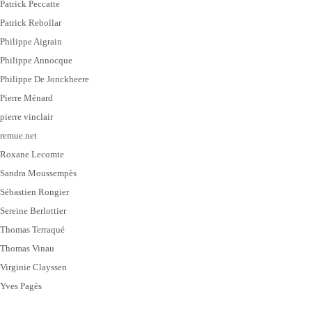
Patrick Peccatte
Patrick Rebollar
Philippe Aigrain
Philippe Annocque
Philippe De Jonckheere
Pierre Ménard
pierre vinclair
remue.net
Roxane Lecomte
Sandra Moussempès
Sébastien Rongier
Sereine Berlottier
Thomas Terraqué
Thomas Vinau
Virginie Clayssen
Yves Pagès