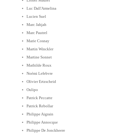
Lionel Maurel
Luc Dall'Armelina
Lucien Suel
Marc Jahjah
Marc Pautrel
Marie Cosnay
Martin Winckler
Martine Sonnet
Mathilde Roux
Noémi Lefebvre
Olivier Ertzscheid
Oulipo
Patrick Peccatte
Patrick Rebollar
Philippe Aigrain
Philippe Annocque
Philippe De Jonckheere