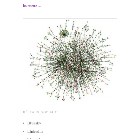
lituraterre
→
RÉSEAUX SOCIAUX
Bluesky
LinkedIn