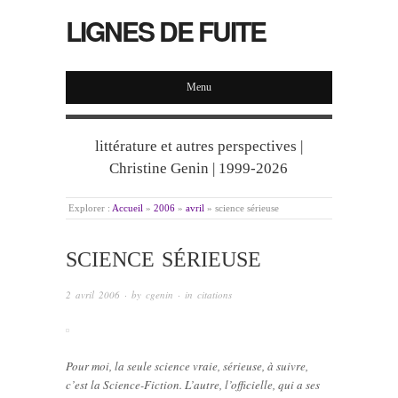
LIGNES DE FUITE
Menu
littérature et autres perspectives |
Christine Genin | 1999-2026
Explorer :
Accueil
»
2006
»
avril
»
science sérieuse
SCIENCE SÉRIEUSE
2 avril 2006
· by
cgenin
· in
citations
Pour moi, la seule science vraie, sérieuse, à suivre,
c’est la Science-Fiction. L’autre, l’officielle, qui a ses