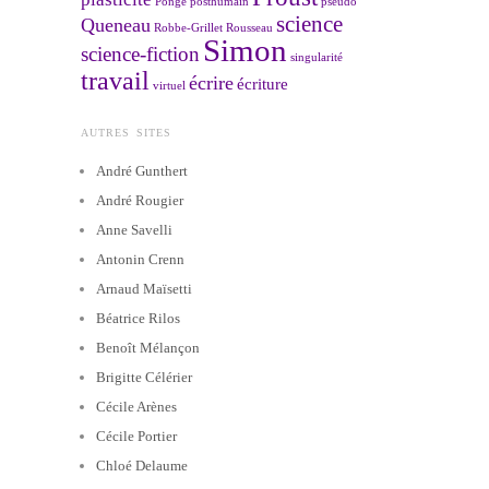
Ponge
posthumain
pseudo
science
Queneau
Robbe-Grillet
Rousseau
Simon
science-fiction
singularité
travail
écrire
écriture
virtuel
AUTRES SITES
André Gunthert
André Rougier
Anne Savelli
Antonin Crenn
Arnaud Maïsetti
Béatrice Rilos
Benoît Mélançon
Brigitte Célérier
Cécile Arènes
Cécile Portier
Chloé Delaume