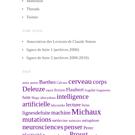
Mastodon
Threads
Twitter
VOIR AUSSI
Association des Lecteurs de Claude Simon
lignes de fuite 1 (archives 2006)
lignes de fuite 2 (archives 2006-2010)
TAGS
cerveau
corps
Barthes
autre
autres
Calvino
Deleuze
Flaubert
fiction
esprit
fragilité
fragments
intelligence
fuite
Hugo
idiorythme
artificielle
lecture
liens
labyrinthe
Michaux
machine
lignesdefuite
mutations
médecine
métaphore
mémoire
neurosciences
penser
Perec
Proust
plasticité