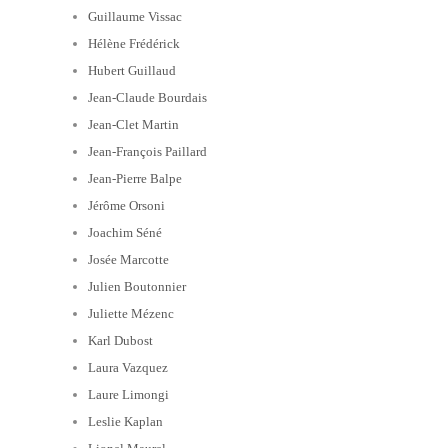
Guillaume Vissac
Hélène Frédérick
Hubert Guillaud
Jean-Claude Bourdais
Jean-Clet Martin
Jean-François Paillard
Jean-Pierre Balpe
Jérôme Orsoni
Joachim Séné
Josée Marcotte
Julien Boutonnier
Juliette Mézenc
Karl Dubost
Laura Vazquez
Laure Limongi
Leslie Kaplan