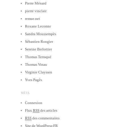
Pierre Ménard
pierre vinclair
remue.net
Roxane Lecomte
Sandra Moussempès
Sébastien Rongier
Sereine Berlottier
Thomas Terraqué
Thomas Vinau
Virginie Clayssen
Yves Pagès
MÉTA
Connexion
Flux
RSS
des articles
RSS
des commentaires
Site de WordPress-FR