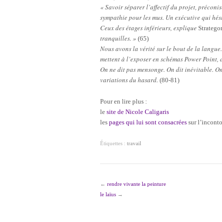
« Savoir séparer l’affectif du projet, préconi
sympathie pour les mus. Un exécutive qui hési
Ceux des étages inférieurs, explique
Stratego
tranquilles. »
(65)
Nous avons la vérité sur le bout de la langue. 
mettent à l’exposer en schémas Power Point,
On ne dit pas mensonge. On dit inévitable. On
variations du hasard.
(80-81)
Pour en lire plus :
le
site de Nicole Caligaris
les
pages qui lui sont consacrées
sur l’inconto
Étiquettes :
travail
←
rendre vivante la peinture
le laïus
→