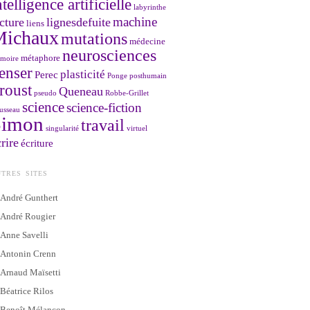
ntelligence artificielle
labyrinthe
machine
cture
lignesdefuite
liens
Michaux
mutations
médecine
neurosciences
métaphore
moire
enser
plasticité
Perec
Ponge
posthumain
roust
Queneau
pseudo
Robbe-Grillet
science
science-fiction
usseau
Simon
travail
singularité
virtuel
rire
écriture
TRES SITES
André Gunthert
André Rougier
Anne Savelli
Antonin Crenn
Arnaud Maïsetti
Béatrice Rilos
Benoît Mélançon