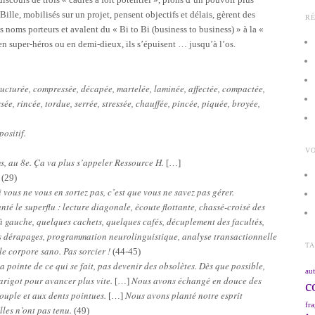
Bille, mobilisés sur un projet, pensent objectifs et délais, gèrent des
R
noms porteurs et avalent du « Bi to Bi (business to business) » à la «
t en super-héros ou en demi-dieux, ils s’épuisent … jusqu’à l’os.
ructurée, compressée, décapée, martelée, laminée, affectée, compactée,
ossée, rincée, tordue, serrée, stressée, chauffée, pincée, piquée, broyée,
ositif.
VO
ms, au 8e. Ça va plus s’appeler Ressource H.
[…]
.
(29)
 vous ne vous en sortez pas, c’est que vous ne savez pas gérer.
unté le superflu : lecture diagonale, écoute flottante, chassé-croisé des
à gauche, quelques cachets, quelques cafés, décuplement des facultés,
s dérapages, programmation neurolinguistique, analyse transactionnelle
T
le corpore sano. Pas sorcier !
(44-45)
la pointe de ce qui se fait, pas devenir des obsolètes. Dès que possible,
aut
arigot pour avancer plus vite.
Nous avons échangé en douce des
[…]
c
ouple et aux dents pointues.
Nous avons planté notre esprit
[…]
fra
les n’ont pas tenu.
(49)