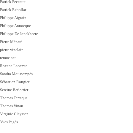
Patrick Peccatte
Patrick Rebollar
Philippe Aigrain
Philippe Annocque
Philippe De Jonckheere
Pierre Ménard
pierre vinclair
remue.net
Roxane Lecomte
Sandra Moussempès
Sébastien Rongier
Sereine Berlottier
Thomas Terraqué
Thomas Vinau
Virginie Clayssen
Yves Pagès