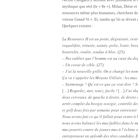
mythique que réel (le « 8e »). Milan, Dièse et 
ressources même plus humaines, cherchent des 
vitesse Grand Vi ». Et, tandis qu’ils se rêven
Quelques extraits :
La Ressource H est au point, dégraissée, rest
requalifiée, triturée, usinée, polie, lissée, br
bourrelée, roulée, tendue à bloc.
(25)
– Pas oublier que l’homme est au cœur du disp
– Un coeur de cible.
(27)
– J’ai la nouvelle grille. On a changé les no
Ça va s’appeler les Moyens Utilisés : les mus
– Surmenage ? Qu’est-ce que ça veut dire ? Si
Regardez, moi, tenez, facile !
J’ai sh
[…]
[…]
deux cerveaux, de gauche à droite, de droite 
arrêt complet du boogie-woogie, contrôle de
et golf deux fois par semaine pour entretenir 
Nous avons fait ce qu’il fallait pour rester à 
nous avons balancé les mus faibles dans le m
mus pourris contre de jeunes mus à l’échine s
entrepreneur en aplomb des têtes candides. El