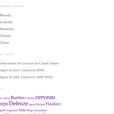
ÉSEAUX SOCIAUX
Bluesky
LinkedIn
Mastodon
Threads
Twitter
IR AUSSI
Association des Lecteurs de Claude Simon
lignes de fuite 1 (archives 2006)
lignes de fuite 2 (archives 2006-2010)
AGS
cerveau
Barthes
re
autres
Calvino
Deleuze
orps
Flaubert
fiction
esprit
fuite
gilité
fragments
Hugo
idiorythme