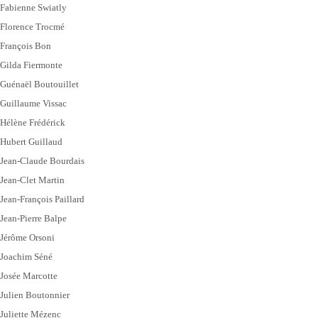
Fabienne Swiatly
Florence Trocmé
François Bon
Gilda Fiermonte
Guénaël Boutouillet
Guillaume Vissac
Hélène Frédérick
Hubert Guillaud
Jean-Claude Bourdais
Jean-Clet Martin
Jean-François Paillard
Jean-Pierre Balpe
Jérôme Orsoni
Joachim Séné
Josée Marcotte
Julien Boutonnier
Juliette Mézenc