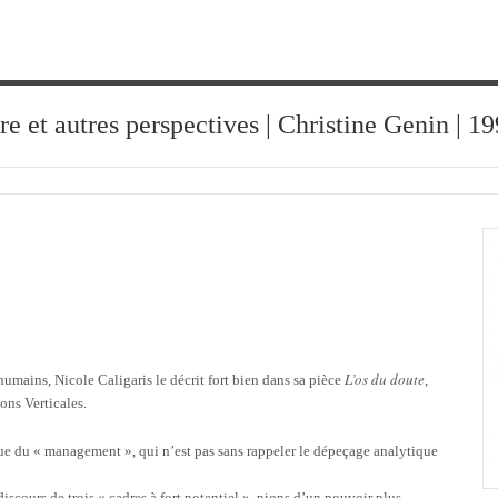
ure et autres perspectives | Christine Genin | 
L’os du doute
 humains, Nicole Caligaris le décrit fort bien dans sa pièce
,
ons Verticales.
gue du « management », qui n’est pas sans rappeler le dépeçage analytique
iscours de trois « cadres à fort potentiel », pions d’un pouvoir plus