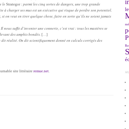
i
se le
: parmi les cinq sortes de dangers, une trop grande
Strategor
le
te à charger ses mus est un exécutive qui risque de perdre son potentiel.
, si on veut en tirer quelque chose, faire en sorte qu’ils ne soient jamais
r
mé
Il nous suffit d’inventer une connerie, c’est vrai : tous les mastères se
p
 devant des amphis bondés.
[…]
P
 dit réalité. On dit scientifiquement donné en calculs corrigés des
Ro
éc
urnable site littéraire
remue.net
.
AU