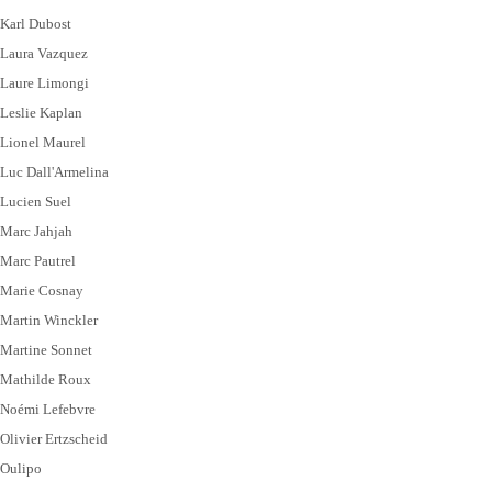
Karl Dubost
Laura Vazquez
Laure Limongi
Leslie Kaplan
Lionel Maurel
Luc Dall'Armelina
Lucien Suel
Marc Jahjah
Marc Pautrel
Marie Cosnay
Martin Winckler
Martine Sonnet
Mathilde Roux
Noémi Lefebvre
Olivier Ertzscheid
Oulipo