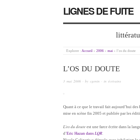
LIGNES DE FUITE
littérat
Explorer :
Accueil
»
2006
»
mai
»
l’os du doute
L’OS DU DOUTE
3 mai 2006
· by
cgenin
· in
écrivains
Quant à ce que le travail fait aujourd’hui des
mise en scène fin 2005 et publiée par les éditi
L’os du doute
est une farce écrite dans la lan
LQR
d’
Eric Hazan dans
.
Nicole Caligaris y déroule avec jubilation le d