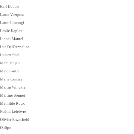
Karl Dubost
Laura Vazquez
Laure Limongi
Leslie Kaplan
Lionel Maurel
Luc Dall'Armelina
Lucien Suel
Marc Jahjah
Marc Pautrel
Marie Cosnay
Martin Winckler
Martine Sonnet
Mathilde Roux
Noémi Lefebvre
Olivier Ertzscheid
Oulipo