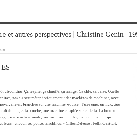
ure et autres perspectives | Christine Genin | 
ntes
TES
tôt discontinu. Ça respire, ça chauffe, ça mange. Ça chie, ça baise. Quelle
 machines, pas du tout métaphoriquement : des machines de machines, avec
ne-organe est branchée sur une machine -source : l’une émet un flux, que
oduit du lait, et la bouche, une machine couplée sur celle-là. La bouche
anger, une machine anale, une machine à parler, une machine à respirer
icoleurs ; chacun ses petites machines. » Gilles Deleuze ; Félix Guattari,