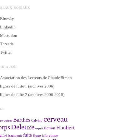
ÉSEAUX SOCIAUX
Bluesky
LinkedIn
Mastodon
Threads
Twitter
IR AUSSI
Association des Lecteurs de Claude Simon
lignes de fuite 1 (archives 2006)
lignes de fuite 2 (archives 2006-2010)
AGS
cerveau
Barthes
re
autres
Calvino
Deleuze
orps
Flaubert
fiction
esprit
fuite
gilité
fragments
Hugo
idiorythme