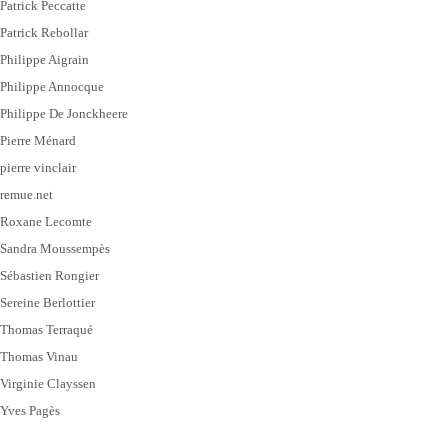
Patrick Peccatte
Patrick Rebollar
Philippe Aigrain
Philippe Annocque
Philippe De Jonckheere
Pierre Ménard
pierre vinclair
remue.net
Roxane Lecomte
Sandra Moussempès
Sébastien Rongier
Sereine Berlottier
Thomas Terraqué
Thomas Vinau
Virginie Clayssen
Yves Pagès