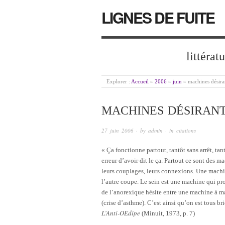
LIGNES DE FUITE
littérat
Explorer :
Accueil
»
2006
»
juin
»
machines désira
MACHINES DÉSIRAN
27 juin 2006
· by
admin
· in
citations
« Ça fonctionne partout, tantôt sans arrêt, tan
erreur d’avoir dit le ça. Partout ce sont des
leurs couplages, leurs connexions. Une machi
l’autre coupe. Le sein est une machine qui pr
de l’anorexique hésite entre une machine à m
(crise d’asthme). C’est ainsi qu’on est tous br
L’Anti-OEdipe
(Minuit, 1973, p. 7)