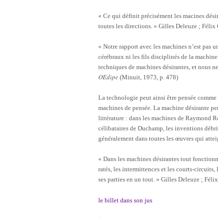
« Ce qui définit précisément les macines désir
toutes les directions. » Gilles Deleuze ; Félix
« Notre rapport avec les machines n’est pas u
cérébraux ni les fils disciplinés de la machi
techniques de machines désirantes, et nous ne
OEdipe
(Minuit, 1973, p. 478)
La technologie peut ainsi être pensée comme
machines de pensée. La machine désirante per
littérature : dans les machines de Raymond Ro
célibataires de Duchamp, les inventions débr
généralement dans toutes les œuvres qui attei
« Dans les machines désirantes tout fonctionne
ratés, les intermittences et les courts-circuit
ses parties en un tout. » Gilles Deleuze ; Féli
le billet dans son jus