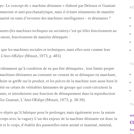
ipe
. Le concept de « machine désirante » élaboré par Deleuze et Guattari
R
marxiste et anti-psychanalytique, mais il éclaire néanmoins de manière
umanité en train d’inventer des machines intelligentes – et désirantes ?
utres (les machines techiques ou sociales) c’est qu’elles fonctionnent au
, ratent, fonctionnent de manière détraquée :
 que les machines sociales et techniques, mais elles sont comme leur
L’Anti-OEdipe
,
(Minuit, 1973, p. 483)
VO
idemment qu’à condition de ne pas être détraquées ; leur limite propre
 machines désirantes au contraire ne cessent de se détraquer en marchant,
ire se greffe sur le produit, et les pièces de la machine sont aussi bien le
iété en créant de véritables fantasmes de groupe qui court-circuitent la
ante, et introduisent une fonction de détraquement dans la reproduction
lix Guattari, L’Anti-OEdipe (Minuit, 1973, p. 38-39)
T
 objets qu’il fabrique pour le prolonger, mais également avec la nature
aut
corps avec la vague). L’un des enjeux de la machine désirante est donc la
c
it et le corps, d’établir des passerelles entre animé et inanimé, minéral,
fra