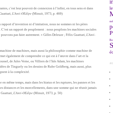
i
le
antes, c’est leur pouvoir de connexion à l’infini, en tous sens et dans
L’Anti-OEdipe
 Guattari,
(Minuit, 1973, p. 469)
mé
n rapport d’invention ni d’imitation, nous ne sommes ni les pères
p
ne. C’est un rapport de peuplement : nous peuplons les machines sociales
P
L’Anti-
 pouvons pas faire autrement. » Gilles Deleuze ; Félix Guattari,
Ro
 machine de machines, mais aussi la philosophie comme machine de
éc
met également de comprendre ce qui est à l’œuvre dans l’art et la
ussel, de Jules Verne, ou Villiers de l’Isle Adam, les machines
AU
idées de Tinguely ou les dessins de Rube Goldberg, mais aussi, plus
gnent à la complexité.
 en même temps, mais dans les hiatus et les ruptures, les pannes et les
s, les distances et les morcellements, dans une somme qui ne réunit jamais
L’Anti-OEdipe
x Guattari,
(Minuit, 1973, p. 50)