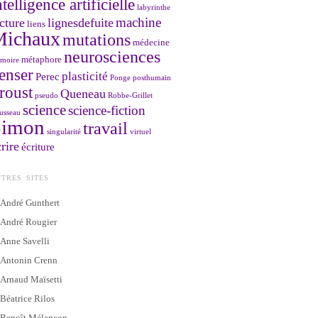
ntelligence artificielle
labyrinthe
machine
cture
lignesdefuite
liens
Michaux
mutations
médecine
neurosciences
métaphore
moire
enser
plasticité
Perec
Ponge
posthumain
roust
Queneau
pseudo
Robbe-Grillet
science
science-fiction
usseau
Simon
travail
singularité
virtuel
rire
écriture
TRES SITES
André Gunthert
André Rougier
Anne Savelli
Antonin Crenn
Arnaud Maïsetti
Béatrice Rilos
Benoît Mélançon