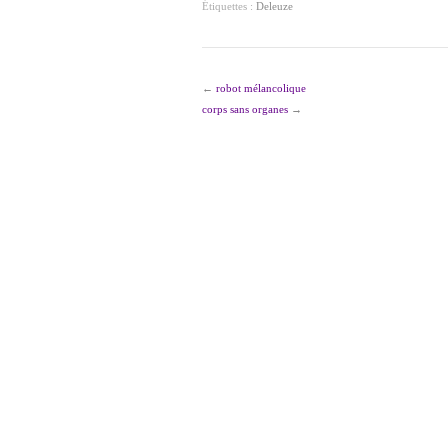
Étiquettes :
Deleuze
←
robot mélancolique
corps sans organes
→