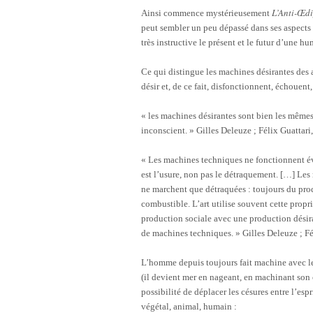
L’Anti-Œd
Ainsi commence mystérieusement
peut sembler un peu dépassé dans ses aspects 
très instructive le présent et le futur d’une h
Ce qui distingue les machines désirantes des a
désir et, de ce fait, disfonctionnent, échouent
« les machines désirantes sont bien les mêmes
inconscient. » Gilles Deleuze ; Félix Guattari
« Les machines techniques ne fonctionnent év
est l’usure, non pas le détraquement. […] Les
ne marchent que détraquées : toujours du produ
combustible. L’art utilise souvent cette propr
production sociale avec une production désir
de machines techniques. » Gilles Deleuze ; Fé
L’homme depuis toujours fait machine avec les
(il devient mer en nageant, en machinant son 
possibilité de déplacer les césures entre l’espr
végétal, animal, humain :