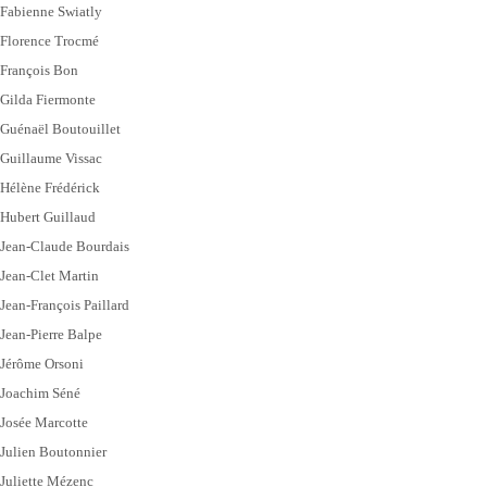
Fabienne Swiatly
Florence Trocmé
François Bon
Gilda Fiermonte
Guénaël Boutouillet
Guillaume Vissac
Hélène Frédérick
Hubert Guillaud
Jean-Claude Bourdais
Jean-Clet Martin
Jean-François Paillard
Jean-Pierre Balpe
Jérôme Orsoni
Joachim Séné
Josée Marcotte
Julien Boutonnier
Juliette Mézenc