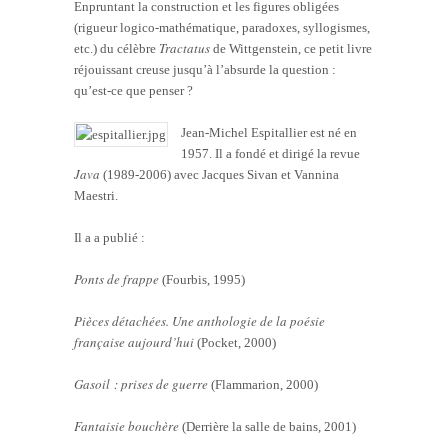
Enpruntant la construction et les figures obligées
(rigueur logico-mathématique, paradoxes, syllogismes,
Tractatus
etc.) du célèbre
de Wittgenstein, ce petit livre
réjouissant creuse jusqu’à l’absurde la question :
qu’est-ce que penser ?
Jean-Michel Espitallier est né en
1957. Il a fondé et dirigé la revue
Java
(1989-2006) avec Jacques Sivan et Vannina
Maestri.
Il a a publié :
Ponts de frappe
(Fourbis, 1995)
Pièces détachées. Une anthologie de la poésie
française aujourd’hui
(Pocket, 2000)
Gasoil : prises de guerre
(Flammarion, 2000)
Fantaisie bouchère
(Derrière la salle de bains, 2001)