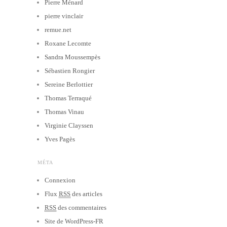
Pierre Ménard
pierre vinclair
remue.net
Roxane Lecomte
Sandra Moussempès
Sébastien Rongier
Sereine Berlottier
Thomas Terraqué
Thomas Vinau
Virginie Clayssen
Yves Pagès
MÉTA
Connexion
Flux
RSS
des articles
RSS
des commentaires
Site de WordPress-FR