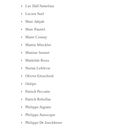
Luc Dall'Armelina
Lucien Suel
Marc Jahjah
Marc Pautrel
Marie Cosnay
Martin Winckler
Martine Sonnet
Mathilde Roux
Noémi Lefebvre
Olivier Ertzscheid
Oulipo
Patrick Peccatte
Patrick Rebollar
Philippe Aigrain
Philippe Annocque
Philippe De Jonckheere