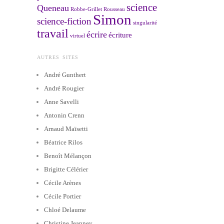
science
Queneau
Robbe-Grillet
Rousseau
Simon
science-fiction
singularité
travail
écrire
écriture
virtuel
AUTRES SITES
André Gunthert
André Rougier
Anne Savelli
Antonin Crenn
Arnaud Maïsetti
Béatrice Rilos
Benoît Mélançon
Brigitte Célérier
Cécile Arènes
Cécile Portier
Chloé Delaume
Christine Jeanney