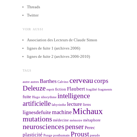
Threads
Twitter
VOIR AUSSI
Association des Lecteurs de Claude Simon
lignes de fuite 1 (archives 2006)
lignes de fuite 2 (archives 2006-2010)
TAGS
cerveau
corps
Barthes
autre
autres
Calvino
Deleuze
Flaubert
fiction
esprit
fragilité
fragments
intelligence
fuite
Hugo
idiorythme
artificielle
lecture
liens
labyrinthe
Michaux
machine
lignesdefuite
mutations
médecine
métaphore
mémoire
neurosciences
penser
Perec
Proust
plasticité
Ponge
posthumain
pseudo