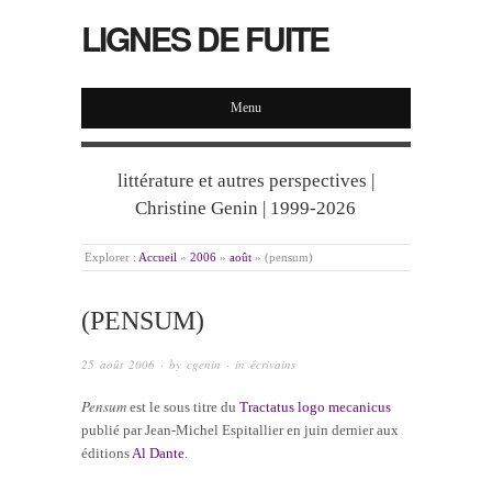
LIGNES DE FUITE
Menu
littérature et autres perspectives |
Christine Genin | 1999-2026
Explorer :
Accueil
»
2006
»
août
»
(pensum)
(PENSUM)
25 août 2006
· by
cgenin
· in
écrivains
Pensum
est le sous titre du
Tractatus logo mecanicus
publié par Jean-Michel Espitallier en juin dernier aux
éditions
Al Dante
.