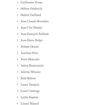
Guillaume Vissac
Hélène Frédérick
Hubert Guillaud
Jean-Claude Bourdais
Jean-Clet Martin
Jean-François Paillard
Jean-Pierre Balpe
Jérôme Orsoni
Joachim Séné
Josée Marcotte
Julien Boutonnier
Juliette Mézenc
Karl Dubost
Laura Vazquez
Laure Limongi
Leslie Kaplan
Lionel Maurel