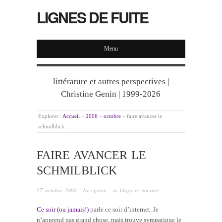
LIGNES DE FUITE
Menu
littérature et autres perspectives |
Christine Genin | 1999-2026
Explorer :
Accueil
»
2006
»
octobre
»
faire avancer le
schmilblick
FAIRE AVANCER LE
SCHMILBLICK
27 octobre 2006
· by
cgenin
· in
blogs et internet
Ce soir (ou jamais!)
parle ce soir d’internet. Je
n’apprend pas grand chose, mais trouve sympatique le