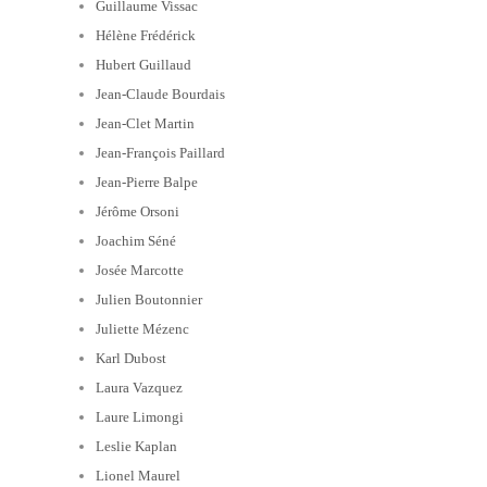
Guillaume Vissac
Hélène Frédérick
Hubert Guillaud
Jean-Claude Bourdais
Jean-Clet Martin
Jean-François Paillard
Jean-Pierre Balpe
Jérôme Orsoni
Joachim Séné
Josée Marcotte
Julien Boutonnier
Juliette Mézenc
Karl Dubost
Laura Vazquez
Laure Limongi
Leslie Kaplan
Lionel Maurel