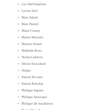
Luc Dall'Armelina
Lucien Suel
Marc Jahjah
Marc Pautrel
Marie Cosnay
Martin Winckler
Martine Sonnet
Mathilde Roux
Noémi Lefebvre
Olivier Ertzscheid
Oulipo
Patrick Peccatte
Patrick Rebollar
Philippe Aigrain
Philippe Annocque
Philippe De Jonckheere