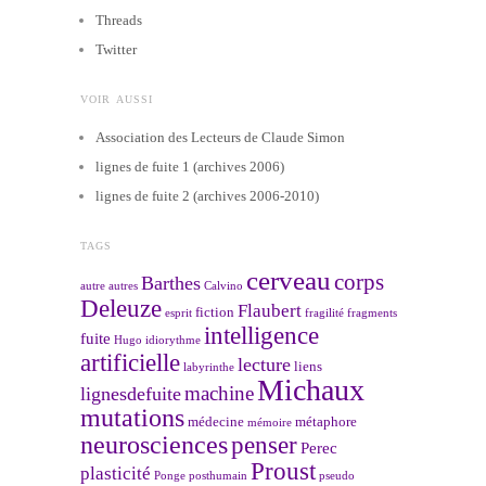
Threads
Twitter
VOIR AUSSI
Association des Lecteurs de Claude Simon
lignes de fuite 1 (archives 2006)
lignes de fuite 2 (archives 2006-2010)
TAGS
cerveau
corps
Barthes
autre
autres
Calvino
Deleuze
Flaubert
fiction
esprit
fragilité
fragments
intelligence
fuite
Hugo
idiorythme
artificielle
lecture
liens
labyrinthe
Michaux
machine
lignesdefuite
mutations
médecine
métaphore
mémoire
neurosciences
penser
Perec
Proust
plasticité
Ponge
posthumain
pseudo