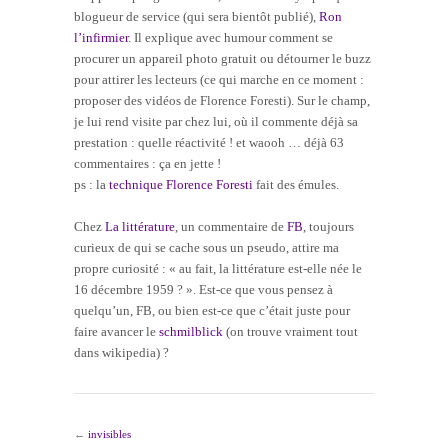
blogueur de service (qui sera bientôt publié),
Ron
l’infirmier
. Il explique avec humour comment se
procurer un appareil photo gratuit ou détourner le buzz
pour attirer les lecteurs (ce qui marche en ce moment :
proposer des vidéos de Florence Foresti). Sur le champ,
je lui rend visite par chez lui, où il commente déjà sa
prestation : quelle réactivité ! et waooh … déjà 63
commentaires : ça en jette !
ps : la
technique Florence Foresti
fait des émules.
Chez
La littérature
, un commentaire de
FB
, toujours
curieux de qui se cache sous un pseudo, attire ma
propre curiosité : « au fait, la littérature est-elle née le
16 décembre 1959 ? ». Est-ce que vous pensez à
quelqu’un, FB, ou bien est-ce que c’était juste pour
faire avancer le
schmilblick
(on trouve vraiment tout
dans wikipedia) ?
←
invisibles