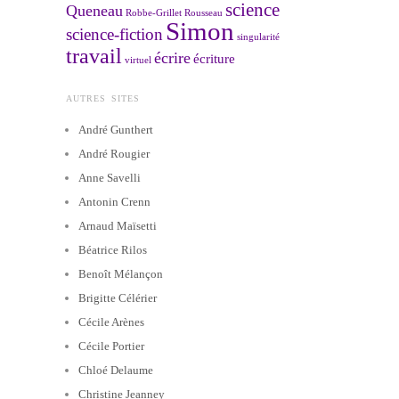
science
Queneau
Robbe-Grillet
Rousseau
Simon
science-fiction
singularité
travail
écrire
écriture
virtuel
AUTRES SITES
André Gunthert
André Rougier
Anne Savelli
Antonin Crenn
Arnaud Maïsetti
Béatrice Rilos
Benoît Mélançon
Brigitte Célérier
Cécile Arènes
Cécile Portier
Chloé Delaume
Christine Jeanney