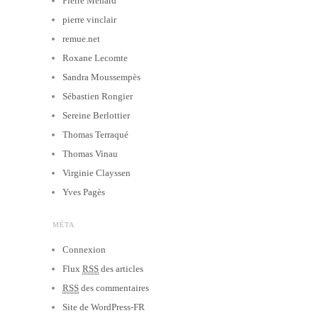
Pierre Ménard
pierre vinclair
remue.net
Roxane Lecomte
Sandra Moussempès
Sébastien Rongier
Sereine Berlottier
Thomas Terraqué
Thomas Vinau
Virginie Clayssen
Yves Pagès
MÉTA
Connexion
Flux
RSS
des articles
RSS
des commentaires
Site de WordPress-FR