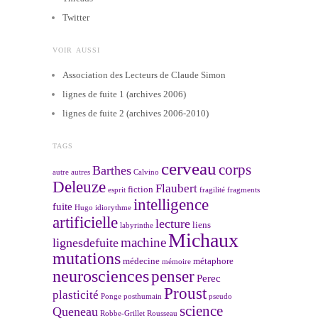
Twitter
VOIR AUSSI
Association des Lecteurs de Claude Simon
lignes de fuite 1 (archives 2006)
lignes de fuite 2 (archives 2006-2010)
TAGS
cerveau
corps
Barthes
autre
autres
Calvino
Deleuze
Flaubert
fiction
esprit
fragilité
fragments
intelligence
fuite
Hugo
idiorythme
artificielle
lecture
liens
labyrinthe
Michaux
machine
lignesdefuite
mutations
médecine
métaphore
mémoire
neurosciences
penser
Perec
Proust
plasticité
Ponge
posthumain
pseudo
science
Queneau
Robbe-Grillet
Rousseau