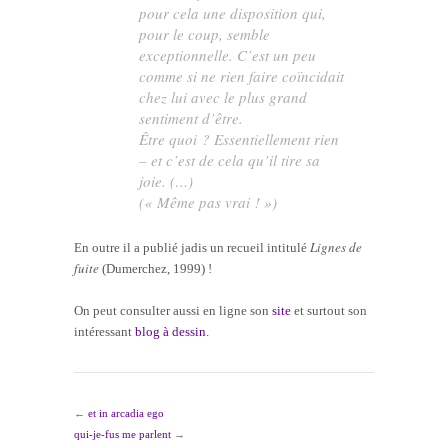
pour cela une disposition qui,
pour le coup, semble
exceptionnelle. C’est un peu
comme si
ne rien faire
coïncidait
chez lui avec le plus grand
sentiment d’
être
.
Être quoi ? Essentiellement rien
– et c’est de cela qu’il tire sa
joie. (…)
(« Même pas vrai ! »)
Lignes de
En outre il a publié jadis un recueil intitulé
fuite
(Dumerchez, 1999) !
On peut consulter aussi en ligne son
site
et surtout son
intéressant
blog à dessin
.
←
et in arcadia ego
qui-je-fus me parlent
→