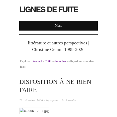
LIGNES DE FUITE
Menu
littérature et autres perspectives |
Christine Genin | 1999-2026
Explorer :
Accueil
»
2006
»
décembre
»
disposition à ne rien
faire
DISPOSITION À NE RIEN
FAIRE
22 décembre 2006
· by
cgenin
· in
écrivains