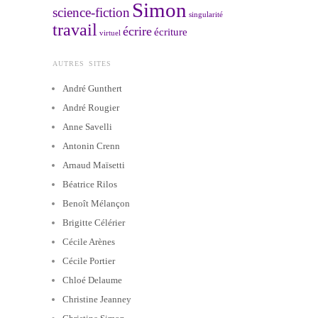
Simon
science-fiction
singularité
travail
écrire
écriture
virtuel
AUTRES SITES
André Gunthert
André Rougier
Anne Savelli
Antonin Crenn
Arnaud Maïsetti
Béatrice Rilos
Benoît Mélançon
Brigitte Célérier
Cécile Arènes
Cécile Portier
Chloé Delaume
Christine Jeanney