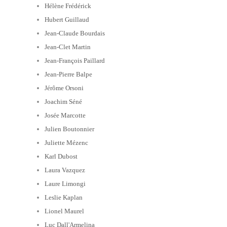
Hélène Frédérick
Hubert Guillaud
Jean-Claude Bourdais
Jean-Clet Martin
Jean-François Paillard
Jean-Pierre Balpe
Jérôme Orsoni
Joachim Séné
Josée Marcotte
Julien Boutonnier
Juliette Mézenc
Karl Dubost
Laura Vazquez
Laure Limongi
Leslie Kaplan
Lionel Maurel
Luc Dall'Armelina