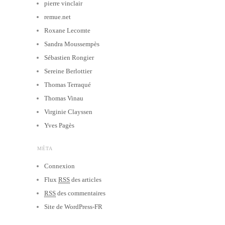
pierre vinclair
remue.net
Roxane Lecomte
Sandra Moussempès
Sébastien Rongier
Sereine Berlottier
Thomas Terraqué
Thomas Vinau
Virginie Clayssen
Yves Pagès
MÉTA
Connexion
Flux
RSS
des articles
RSS
des commentaires
Site de WordPress-FR