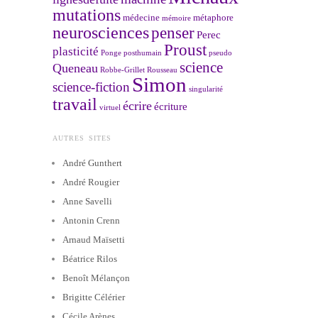
mutations
médecine
métaphore
mémoire
neurosciences
penser
Perec
Proust
plasticité
Ponge
posthumain
pseudo
science
Queneau
Robbe-Grillet
Rousseau
Simon
science-fiction
singularité
travail
écrire
écriture
virtuel
AUTRES SITES
André Gunthert
André Rougier
Anne Savelli
Antonin Crenn
Arnaud Maïsetti
Béatrice Rilos
Benoît Mélançon
Brigitte Célérier
Cécile Arènes