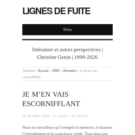
LIGNES DE FUITE
Menu
littérature et autres perspectives |
Christine Genin | 1999-2026
Explorer :
Accueil
»
2006
»
décembre
»
je m’en vais
escornifflant
JE M’EN VAIS
ESCORNIFFLANT
18 décembre 2006
· by
cgenin
· in
citations
Nous ne travaillons qu’à remplir la mémoire, et laissons
l’entendement et la conscience vuide. Tout ainsi que