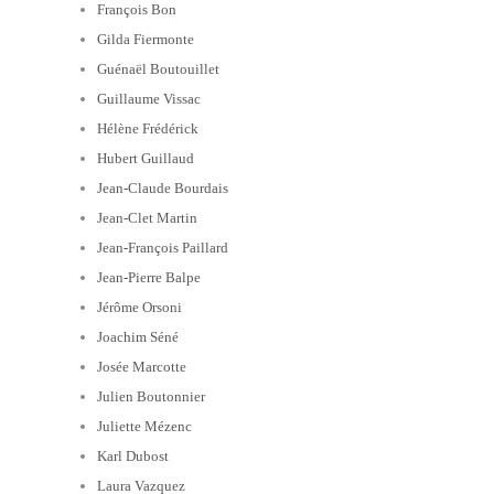
François Bon
Gilda Fiermonte
Guénaël Boutouillet
Guillaume Vissac
Hélène Frédérick
Hubert Guillaud
Jean-Claude Bourdais
Jean-Clet Martin
Jean-François Paillard
Jean-Pierre Balpe
Jérôme Orsoni
Joachim Séné
Josée Marcotte
Julien Boutonnier
Juliette Mézenc
Karl Dubost
Laura Vazquez