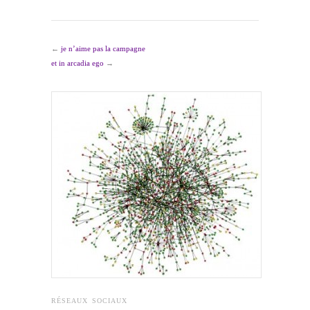
←
je n’aime pas la campagne
et in arcadia ego
→
RÉSEAUX SOCIAUX