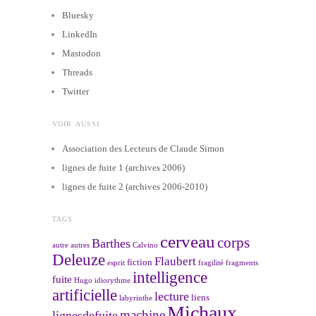
Bluesky
LinkedIn
Mastodon
Threads
Twitter
VOIR AUSSI
Association des Lecteurs de Claude Simon
lignes de fuite 1 (archives 2006)
lignes de fuite 2 (archives 2006-2010)
TAGS
cerveau
corps
Barthes
autre
autres
Calvino
Deleuze
Flaubert
fiction
esprit
fragilité
fragments
intelligence
fuite
Hugo
idiorythme
artificielle
lecture
liens
labyrinthe
Michaux
machine
lignesdefuite