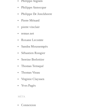
Philippe Aigrain
Philippe Annocque
Philippe De Jonckheere
Pierre Ménard
pierre vinclair
remue.net
Roxane Lecomte
Sandra Moussempès
Sébastien Rongier
Sereine Berlottier
Thomas Terraqué
Thomas Vinau
Virginie Clayssen
Yves Pagès
MÉTA
Connexion