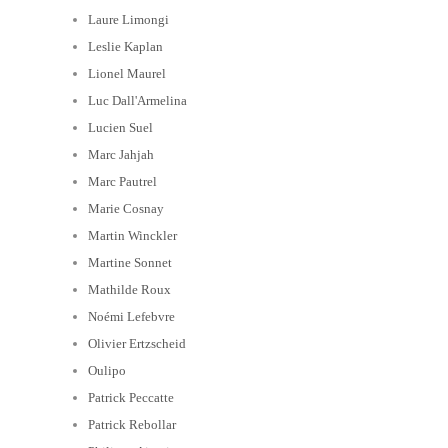
Laure Limongi
Leslie Kaplan
Lionel Maurel
Luc Dall'Armelina
Lucien Suel
Marc Jahjah
Marc Pautrel
Marie Cosnay
Martin Winckler
Martine Sonnet
Mathilde Roux
Noémi Lefebvre
Olivier Ertzscheid
Oulipo
Patrick Peccatte
Patrick Rebollar