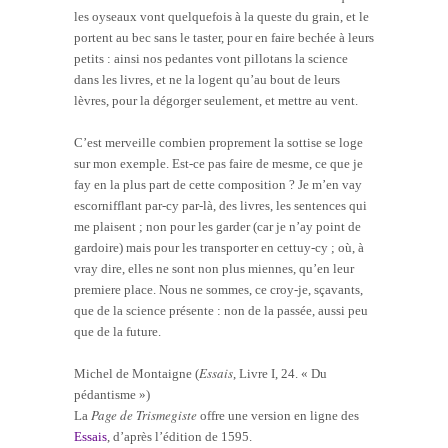
les oyseaux vont quelquefois à la queste du grain, et le
portent au bec sans le taster, pour en faire bechée à leurs
petits : ainsi nos pedantes vont pillotans la science
dans les livres, et ne la logent qu’au bout de leurs
lèvres, pour la dégorger seulement, et mettre au vent.
C’est merveille combien proprement la sottise se loge
sur mon exemple. Est-ce pas faire de mesme, ce que je
fay en la plus part de cette composition ? Je m’en vay
escornifflant par-cy par-là, des livres, les sentences qui
me plaisent ; non pour les garder (car je n’ay point de
gardoire) mais pour les transporter en cettuy-cy ; où, à
vray dire, elles ne sont non plus miennes, qu’en leur
premiere place. Nous ne sommes, ce croy-je, sçavants,
que de la science présente : non de la passée, aussi peu
que de la future.
Essais
Michel de Montaigne (
, Livre I, 24. « Du
pédantisme »)
Page de Trismegiste
La
offre une version en ligne des
Essais
, d’après l’édition de 1595.