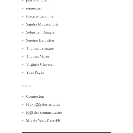
pierre vinclair
remue.net
Roxane Lecomte
Sandra Moussempès
Sébastien Rongier
Sereine Berlottier
Thomas Terraqué
Thomas Vinau
Virginie Clayssen
Yves Pagès
MÉTA
Connexion
Flux
RSS
des articles
RSS
des commentaires
Site de WordPress-FR