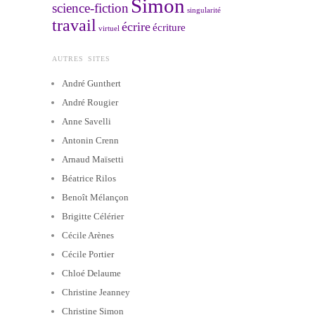
Simon
science-fiction
singularité
travail
écrire
écriture
virtuel
AUTRES SITES
André Gunthert
André Rougier
Anne Savelli
Antonin Crenn
Arnaud Maïsetti
Béatrice Rilos
Benoît Mélançon
Brigitte Célérier
Cécile Arènes
Cécile Portier
Chloé Delaume
Christine Jeanney
Christine Simon