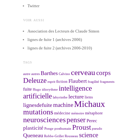
Twitter
VOIR AUSSI
Association des Lecteurs de Claude Simon
lignes de fuite 1 (archives 2006)
lignes de fuite 2 (archives 2006-2010)
TAGS
cerveau
corps
Barthes
autre
autres
Calvino
Deleuze
Flaubert
fiction
esprit
fragilité
fragments
intelligence
fuite
Hugo
idiorythme
artificielle
lecture
liens
labyrinthe
Michaux
machine
lignesdefuite
mutations
médecine
métaphore
mémoire
neurosciences
penser
Perec
Proust
plasticité
Ponge
posthumain
pseudo
science
Queneau
Robbe-Grillet
Rousseau