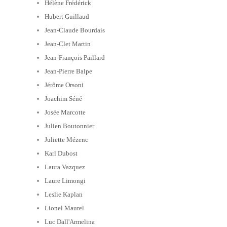
Hélène Frédérick
Hubert Guillaud
Jean-Claude Bourdais
Jean-Clet Martin
Jean-François Paillard
Jean-Pierre Balpe
Jérôme Orsoni
Joachim Séné
Josée Marcotte
Julien Boutonnier
Juliette Mézenc
Karl Dubost
Laura Vazquez
Laure Limongi
Leslie Kaplan
Lionel Maurel
Luc Dall'Armelina