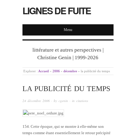
LIGNES DE FUITE
Menu
littérature et autres perspectives |
Christine Genin | 1999-2026
Explorer :
Accueil
»
2006
»
décembre
»
la publicité du temps
LA PUBLICITÉ DU TEMPS
24 décembre 2006
· by
cgenin
· in
citations
154. Cette époque, qui se montre à elle-même son
temps comme étant essentiellement le retour précipité