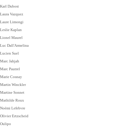
Karl Dubost
Laura Vazquez
Laure Limongi
Leslie Kaplan
Lionel Maurel
Luc Dall'Armelina
Lucien Suel
Marc Jahjah
Marc Pautrel
Marie Cosnay
Martin Winckler
Martine Sonnet
Mathilde Roux
Noémi Lefebvre
Olivier Ertzscheid
Oulipo