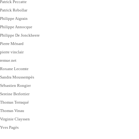
Patrick Peccatte
Patrick Rebollar
Philippe Aigrain
Philippe Annocque
Philippe De Jonckheere
Pierre Ménard
pierre vinclair
remue.net
Roxane Lecomte
Sandra Moussempès
Sébastien Rongier
Sereine Berlottier
Thomas Terraqué
Thomas Vinau
Virginie Clayssen
Yves Pagès