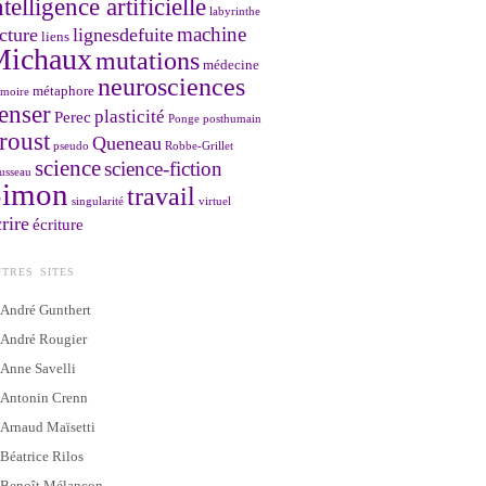
ntelligence artificielle
labyrinthe
machine
cture
lignesdefuite
liens
Michaux
mutations
médecine
neurosciences
métaphore
moire
enser
plasticité
Perec
Ponge
posthumain
roust
Queneau
pseudo
Robbe-Grillet
science
science-fiction
usseau
Simon
travail
singularité
virtuel
rire
écriture
TRES SITES
André Gunthert
André Rougier
Anne Savelli
Antonin Crenn
Arnaud Maïsetti
Béatrice Rilos
Benoît Mélançon