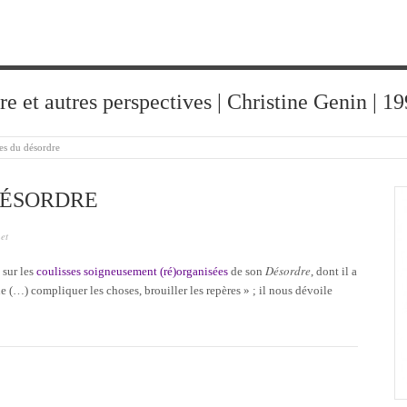
ure et autres perspectives | Christine Genin | 
ses du désordre
DÉSORDRE
et
Désordre
 sur les
coulisses soigneusement (ré)organisées
de son
, dont il a
 (…) compliquer les choses, brouiller les repères » ; il nous dévoile