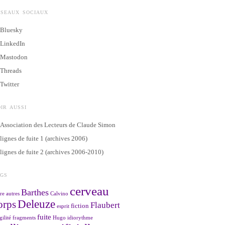
ÉSEAUX SOCIAUX
Bluesky
LinkedIn
Mastodon
Threads
Twitter
IR AUSSI
Association des Lecteurs de Claude Simon
lignes de fuite 1 (archives 2006)
lignes de fuite 2 (archives 2006-2010)
AGS
cerveau
Barthes
re
autres
Calvino
Deleuze
orps
Flaubert
fiction
esprit
fuite
gilité
fragments
Hugo
idiorythme