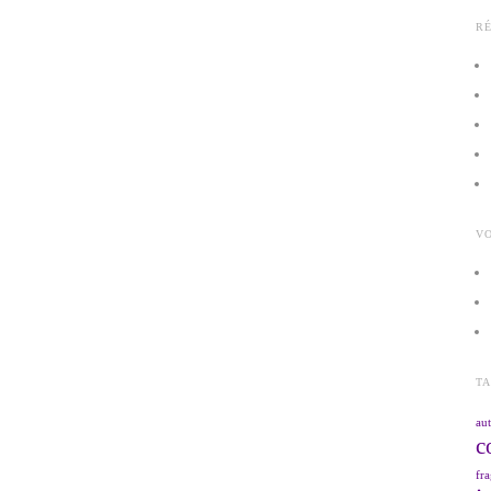
R
VO
T
aut
c
fra