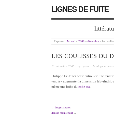
LIGNES DE FUITE
littérat
Explorer :
Accueil
»
2006
»
décembre
»
les coulis
LES COULISSES DU 
13 décembre 2006
· by
cgenin
· in
blogs et intern
Philippe De Jonckheere entrouvre une fenêtre
tenu à « augmenter la dimension labyrinthique
même une bribe du
code css
.
←
énigmatiques
depuis maintenant
→