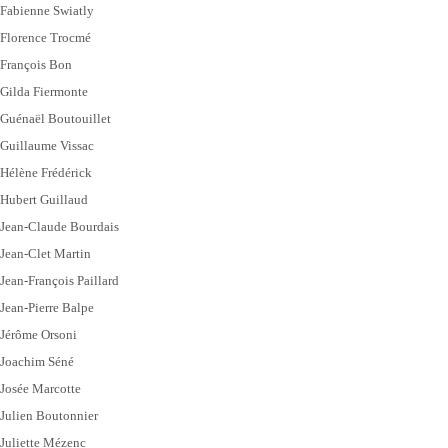
Fabienne Swiatly
Florence Trocmé
François Bon
Gilda Fiermonte
Guénaël Boutouillet
Guillaume Vissac
Hélène Frédérick
Hubert Guillaud
Jean-Claude Bourdais
Jean-Clet Martin
Jean-François Paillard
Jean-Pierre Balpe
Jérôme Orsoni
Joachim Séné
Josée Marcotte
Julien Boutonnier
Juliette Mézenc