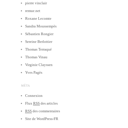
pierre vinclair
remue.net
Roxane Lecomte
Sandra Moussempès
Sébastien Rongier
Sereine Berlottier
Thomas Terraqué
Thomas Vinau
Virginie Clayssen
Yves Pagès
MÉTA
Connexion
Flux
RSS
des articles
RSS
des commentaires
Site de WordPress-FR