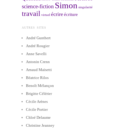
Simon
science-fiction
singularité
travail
écrire
écriture
virtuel
AUTRES SITES
André Gunthert
André Rougier
Anne Savelli
Antonin Crenn
Arnaud Maïsetti
Béatrice Rilos
Benoît Mélançon
Brigitte Célérier
Cécile Arènes
Cécile Portier
Chloé Delaume
Christine Jeanney