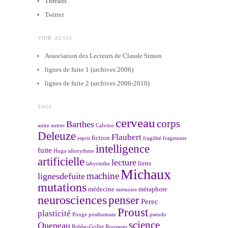
Threads
Twitter
VOIR AUSSI
Association des Lecteurs de Claude Simon
lignes de fuite 1 (archives 2006)
lignes de fuite 2 (archives 2006-2010)
TAGS
cerveau
corps
Barthes
autre
autres
Calvino
Deleuze
Flaubert
fiction
esprit
fragilité
fragments
intelligence
fuite
Hugo
idiorythme
artificielle
lecture
liens
labyrinthe
Michaux
machine
lignesdefuite
mutations
médecine
métaphore
mémoire
neurosciences
penser
Perec
Proust
plasticité
Ponge
posthumain
pseudo
science
Queneau
Robbe-Grillet
Rousseau