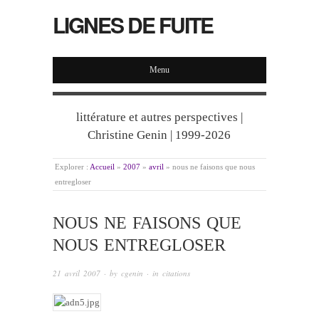
LIGNES DE FUITE
Menu
littérature et autres perspectives |
Christine Genin | 1999-2026
Explorer :
Accueil
»
2007
»
avril
»
nous ne faisons que nous
entregloser
NOUS NE FAISONS QUE
NOUS ENTREGLOSER
21 avril 2007
· by
cgenin
· in
citations