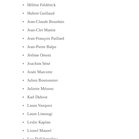
Hélène Frédérick
Hubert Guillaud
Jean-Claude Bourdais
Jean-Clet Martin
Jean-François Paillard
Jean-Pierre Balpe
Jérôme Orsoni
Joachim Séné
Josée Marcotte
Julien Boutonnier
Juliette Mézenc
Karl Dubost
Laura Vazquez
Laure Limongi
Leslie Kaplan
Lionel Maurel
Luc Dall'Armelina