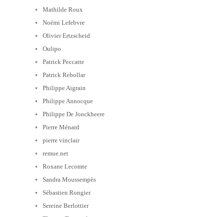
Mathilde Roux
Noémi Lefebvre
Olivier Ertzscheid
Oulipo
Patrick Peccatte
Patrick Rebollar
Philippe Aigrain
Philippe Annocque
Philippe De Jonckheere
Pierre Ménard
pierre vinclair
remue.net
Roxane Lecomte
Sandra Moussempès
Sébastien Rongier
Sereine Berlottier