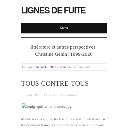
LIGNES DE FUITE
Menu
littérature et autres perspectives |
Christine Genin | 1999-2026
Explorer :
Accueil
»
2007
»
avril
»
tous contre tous
TOUS CONTRE TOUS
13 avril 2007
· by
cgenin
· in
écrivains
Même si ceux qui ne les lisent pas continuent d’accuser
les écrivains français contemporains de ne s’intéresser