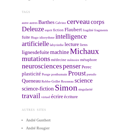
TAGS
cerveau
corps
Barthes
autre
autres
Calvino
Deleuze
Flaubert
fiction
esprit
fragilité
fragments
intelligence
fuite
Hugo
idiorythme
artificielle
lecture
liens
labyrinthe
Michaux
machine
lignesdefuite
mutations
médecine
métaphore
mémoire
neurosciences
penser
Perec
Proust
plasticité
Ponge
posthumain
pseudo
science
Queneau
Robbe-Grillet
Rousseau
Simon
science-fiction
singularité
travail
écrire
écriture
virtuel
AUTRES SITES
André Gunthert
André Rougier