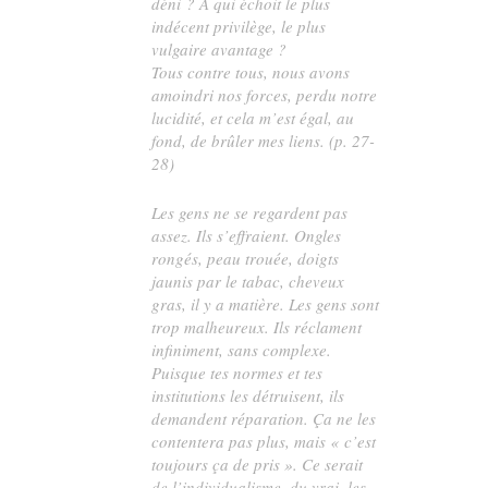
déni ? À qui échoit le plus
indécent privilège, le plus
vulgaire avantage ?
Tous contre tous, nous avons
amoindri nos forces, perdu notre
lucidité, et cela m’est égal, au
fond, de brûler mes liens. (p. 27-
28)
Les gens ne se regardent pas
assez. Ils s’effraient. Ongles
rongés, peau trouée, doigts
jaunis par le tabac, cheveux
gras, il y a matière. Les gens sont
trop malheureux. Ils réclament
infiniment, sans complexe.
Puisque tes normes et tes
institutions les détruisent, ils
demandent réparation. Ça ne les
contentera pas plus, mais « c’est
toujours ça de pris ». Ce serait
de l’individualisme, du vrai, les