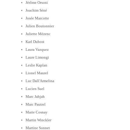
Jérôme Orsoni
Joachim Séné
Josée Marcotte
Julien Boutonnier
Juliette Mézenc
Karl Dubost
Laura Vazquez
Laure Limongi
Leslie Kaplan
Lionel Maurel
Luc Dall'Armelina
Lucien Suel
Marc Jahjah
Marc Pautrel
Marie Cosnay
Martin Winckler
Martine Sonnet