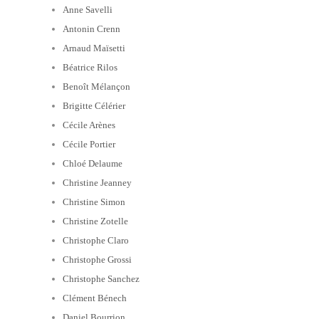
Anne Savelli
Antonin Crenn
Arnaud Maïsetti
Béatrice Rilos
Benoît Mélançon
Brigitte Célérier
Cécile Arènes
Cécile Portier
Chloé Delaume
Christine Jeanney
Christine Simon
Christine Zotelle
Christophe Claro
Christophe Grossi
Christophe Sanchez
Clément Bénech
Daniel Bourrion