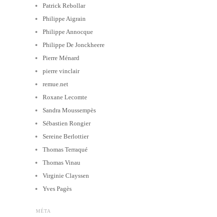
Patrick Rebollar
Philippe Aigrain
Philippe Annocque
Philippe De Jonckheere
Pierre Ménard
pierre vinclair
remue.net
Roxane Lecomte
Sandra Moussempès
Sébastien Rongier
Sereine Berlottier
Thomas Terraqué
Thomas Vinau
Virginie Clayssen
Yves Pagès
MÉTA