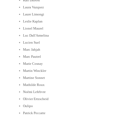
Karl Dubost
Laura Vazquez
Laure Limongi
Leslie Kaplan
Lionel Maurel
Luc Dall'Armelina
Lucien Suel
Marc Jahjah
Marc Pautrel
Marie Cosnay
Martin Winckler
Martine Sonnet
Mathilde Roux
Noémi Lefebvre
Olivier Ertzscheid
Oulipo
Patrick Peccatte