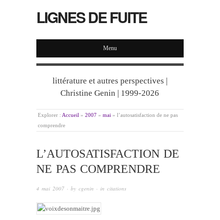
LIGNES DE FUITE
Menu
littérature et autres perspectives |
Christine Genin | 1999-2026
Explorer :
Accueil
»
2007
»
mai
»
l’autosatisfaction de ne pas
comprendre
L’AUTOSATISFACTION DE
NE PAS COMPRENDRE
4 mai 2007
· by
cgenin
· in
citations