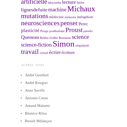
artificielle
lecture
liens
labyrinthe
Michaux
machine
lignesdefuite
mutations
médecine
métaphore
mémoire
neurosciences
penser
Perec
Proust
plasticité
Ponge
posthumain
pseudo
science
Queneau
Robbe-Grillet
Rousseau
Simon
science-fiction
singularité
travail
écrire
écriture
virtuel
AUTRES SITES
André Gunthert
André Rougier
Anne Savelli
Antonin Crenn
Arnaud Maïsetti
Béatrice Rilos
Benoît Mélançon