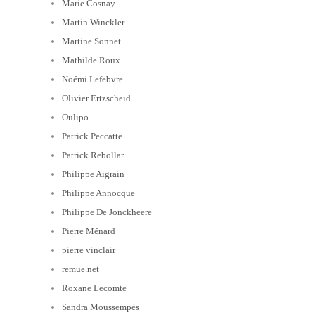
Marie Cosnay
Martin Winckler
Martine Sonnet
Mathilde Roux
Noémi Lefebvre
Olivier Ertzscheid
Oulipo
Patrick Peccatte
Patrick Rebollar
Philippe Aigrain
Philippe Annocque
Philippe De Jonckheere
Pierre Ménard
pierre vinclair
remue.net
Roxane Lecomte
Sandra Moussempès