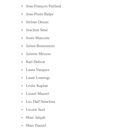
Jean-François Paillard
Jean-Pierre Balpe
Jérôme Orsoni
Joachim Séné
Josée Marcotte
Julien Boutonnier
Juliette Mézenc
Karl Dubost
Laura Vazquez
Laure Limongi
Leslie Kaplan
Lionel Maurel
Luc Dall'Armelina
Lucien Suel
Marc Jahjah
Marc Pautrel