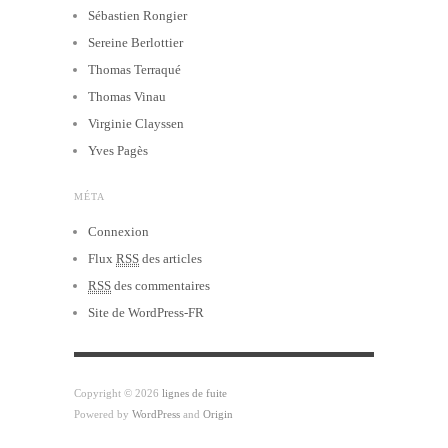
Sébastien Rongier
Sereine Berlottier
Thomas Terraqué
Thomas Vinau
Virginie Clayssen
Yves Pagès
MÉTA
Connexion
Flux
RSS
des articles
RSS
des commentaires
Site de WordPress-FR
Copyright © 2026
lignes de fuite
Powered by
WordPress
and
Origin