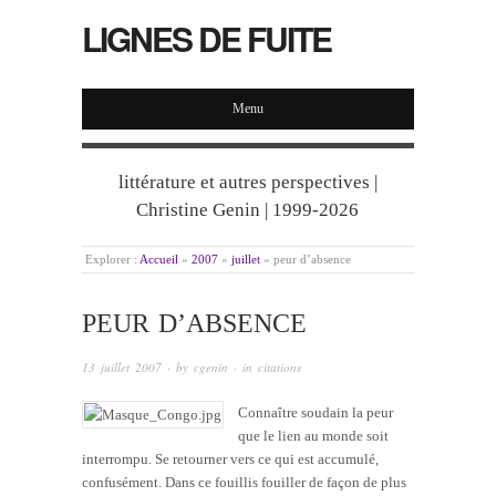
LIGNES DE FUITE
Menu
littérature et autres perspectives |
Christine Genin | 1999-2026
Explorer :
Accueil
»
2007
»
juillet
»
peur d’absence
PEUR D’ABSENCE
13 juillet 2007
· by
cgenin
· in
citations
Connaître soudain la peur
que le lien au monde soit
interrompu. Se retourner vers ce qui est accumulé,
confusément. Dans ce fouillis fouiller de façon de plus