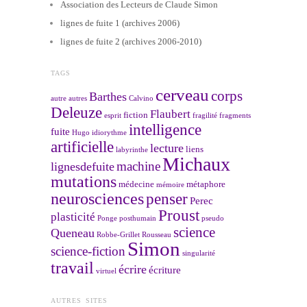
Association des Lecteurs de Claude Simon
lignes de fuite 1 (archives 2006)
lignes de fuite 2 (archives 2006-2010)
TAGS
cerveau
corps
Barthes
autre
autres
Calvino
Deleuze
Flaubert
fiction
esprit
fragilité
fragments
intelligence
fuite
Hugo
idiorythme
artificielle
lecture
liens
labyrinthe
Michaux
machine
lignesdefuite
mutations
médecine
métaphore
mémoire
neurosciences
penser
Perec
Proust
plasticité
Ponge
posthumain
pseudo
science
Queneau
Robbe-Grillet
Rousseau
Simon
science-fiction
singularité
travail
écrire
écriture
virtuel
AUTRES SITES