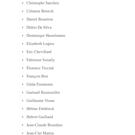
Christophe Sanchez
Clément Bénech
Daniel Bourrion
Didier Da Silva
Dominique Hasselmann
Elizabeth Legros
Eric Chevillard
Fabienne Swiatly
Florence Trocmé
François Bon
Gilda Fiermonte
Guénaël Boutouillet
Guillaume Vissac
Hélène Frédérick
Hubert Guillaud
Jean-Claude Bourdais
Jean-Clet Martin