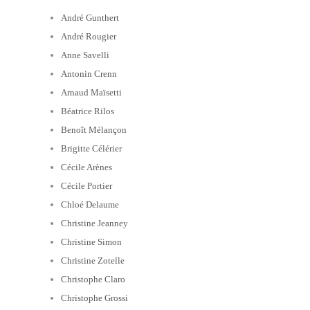
André Gunthert
André Rougier
Anne Savelli
Antonin Crenn
Arnaud Maïsetti
Béatrice Rilos
Benoît Mélançon
Brigitte Célérier
Cécile Arènes
Cécile Portier
Chloé Delaume
Christine Jeanney
Christine Simon
Christine Zotelle
Christophe Claro
Christophe Grossi