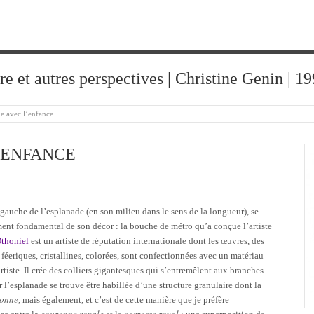
ure et autres perspectives | Christine Genin | 
e avec l’enfance
’ENFANCE
 gauche de l’esplanade (en son milieu dans le sens de la longueur), se
ent fondamental de son décor : la bouche de métro qu’a conçue l’artiste
thoniel
est un artiste de réputation internationale dont les œuvres, des
 féeriques, cristallines, colorées, sont confectionnées avec un matériau
rtiste. Il crée des colliers gigantesques qui s’entremêlent aux branches
r l’esplanade se trouve être habillée d’une structure granulaire dont la
onne
, mais également, et c’est de cette manière que je préfère
couronne royale
carrosse royal