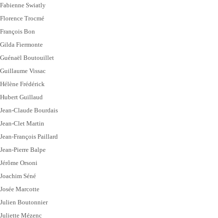
Fabienne Swiatly
Florence Trocmé
François Bon
Gilda Fiermonte
Guénaël Boutouillet
Guillaume Vissac
Hélène Frédérick
Hubert Guillaud
Jean-Claude Bourdais
Jean-Clet Martin
Jean-François Paillard
Jean-Pierre Balpe
Jérôme Orsoni
Joachim Séné
Josée Marcotte
Julien Boutonnier
Juliette Mézenc