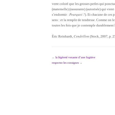
verre coloré que les grosses perles qui ponct
(maternelle) (rassurante) (autorisée) qui vien
Pourquoi ?
s’endormir :
). Et chacune de ces p
sens : et la remplir de tendresse. Comme on l
toutes les fois que je contemple durablement 
Cendrillon
Éric Reinhardt,
(Stock, 2007, p. 
←
la légèreté vexante d’une fugitive
respectez les consignes
→