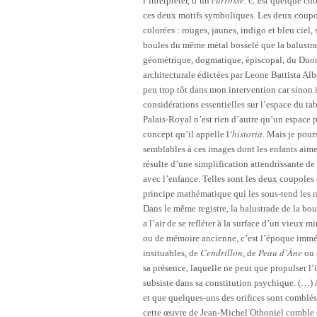
l’interpréter, d’un
. C’est quelque cho
ces deux motifs symboliques. Les deux coupole
colorées : rouges, jaunes, indigo et bleu ciel
boules du même métal bosselé que la balustra
géométrique, dogmatique, épiscopal, du Duomo
architecturale édictées par Leone Battista Alb
peu trop tôt dans mon intervention car sinon i
considérations essentielles sur l’espace du t
Palais-Royal n’est rien d’autre qu’un espace 
‘historia
concept qu’il appelle l
. Mais je pour
semblables à ces images dont les enfants aim
résulte d’une simplification attendrissante de 
avec l’enfance. Telles sont les deux coupoles
principe mathématique qui les sous-tend les r
Dans le même registre, la balustrade de la bouc
a l’air de se refléter à la surface d’un vieux m
ou de mémoire ancienne, c’est l’époque immémo
Cendrillon
Peau d’Âne
insituables, de
, de
ou
sa présence, laquelle ne peut que propulser l
subsiste dans sa constitution psychique. (…) A
et que quelques-uns des orifices sont comblé
cette œuvre de Jean-Michel Othoniel comble 