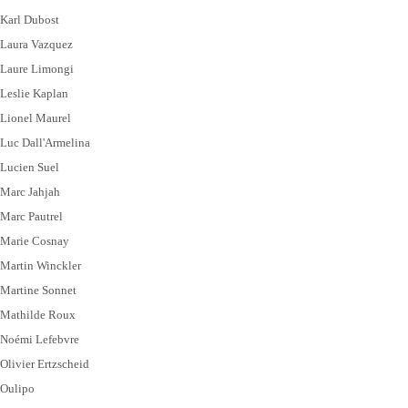
Karl Dubost
Laura Vazquez
Laure Limongi
Leslie Kaplan
Lionel Maurel
Luc Dall'Armelina
Lucien Suel
Marc Jahjah
Marc Pautrel
Marie Cosnay
Martin Winckler
Martine Sonnet
Mathilde Roux
Noémi Lefebvre
Olivier Ertzscheid
Oulipo