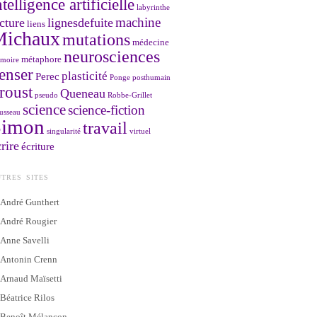
ntelligence artificielle
labyrinthe
machine
cture
lignesdefuite
liens
Michaux
mutations
médecine
neurosciences
métaphore
moire
enser
plasticité
Perec
Ponge
posthumain
roust
Queneau
pseudo
Robbe-Grillet
science
science-fiction
usseau
Simon
travail
singularité
virtuel
rire
écriture
TRES SITES
André Gunthert
André Rougier
Anne Savelli
Antonin Crenn
Arnaud Maïsetti
Béatrice Rilos
Benoît Mélançon