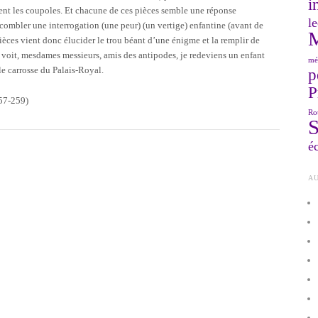
i
uent les coupoles. Et chacune de ces pièces semble une réponse
le
t combler une interrogation (une peur) (un vertige) enfantine (avant de
ièces vient donc élucider le trou béant d’une énigme et la remplir de
e voit, mesdames messieurs, amis des antipodes, je redeviens un enfant
mé
le carrosse du Palais-Royal.
p
P
257-259)
Ro
éc
AU