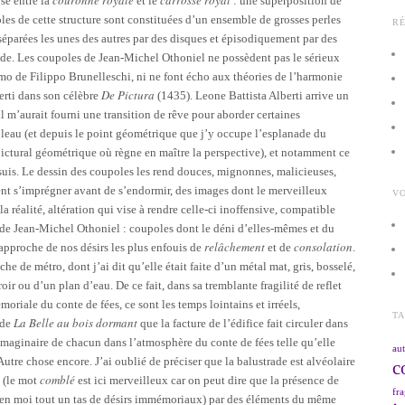
se entre la
et le
: une superposition de
s de cette structure sont constituées d’un ensemble de grosses perles
R
, séparées les unes des autres par des disques et épisodiquement par des
de. Les coupoles de Jean-Michel Othoniel ne possèdent pas le sérieux
 de Filippo Brunelleschi, ni ne font écho aux théories de l’harmonie
De Pictura
erti dans son célèbre
(1435). Leone Battista Alberti arrive un
l m’aurait fourni une transition de rêve pour aborder certaines
ableau (et depuis le point géométrique que j’y occupe l’esplanade du
pictural géométrique où règne en maître la perspective), et notamment ce
suis. Le dessin des coupoles les rend douces, mignonnes, malicieuses,
ent s’imprégner avant de s’endormir, des images dont le merveilleux
VO
la réalité, altération qui vise à rendre celle-ci inoffensive, compatible
 de Jean-Michel Othoniel : coupoles dont le déni d’elles-mêmes et du
relâchement
consolation
approche de nos désirs les plus enfouis de
et de
.
he de métro, dont j’ai dit qu’elle était faite d’un métal mat, gris, bosselé,
iroir ou d’un plan d’eau. De ce fait, dans sa tremblante fragilité de reflet
riale du conte de fées, ce sont les temps lointains et irréels,
T
La Belle au bois dormant
 de
que la facture de l’édifice fait circuler dans
’imaginaire de chacun dans l’atmosphère du conte de fées telle qu’elle
aut
utre chose encore. J’ai oublié de préciser que la balustrade est alvéolaire
c
comblé
s (le mot
est ici merveilleux car on peut dire que la présence de
fra
en moi tout un tas de désirs immémoriaux) par des éléments du même