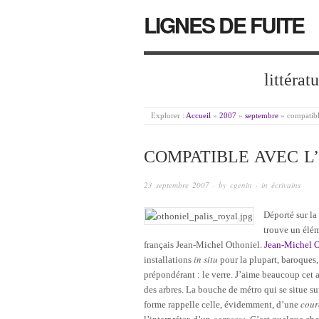
LIGNES DE FUITE
littérat
Explorer :
Accueil
»
2007
»
septembre
»
compatibl
COMPATIBLE AVEC L
23 septembre 2007
· by
cgenin
· in
écrivains
Déporté sur la
trouve un élém
français Jean-Michel Othoniel.
Jean-Michel O
in situ
installations
pour la plupart, baroques,
prépondérant : le verre. J’aime beaucoup cet a
des arbres. La bouche de métro qui se situe su
cour
forme rappelle celle, évidemment, d’une
carrosse