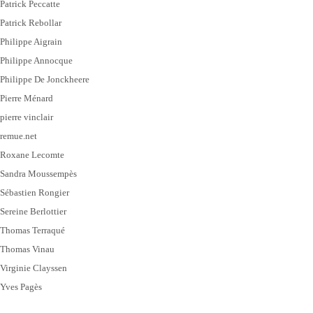
Patrick Peccatte
Patrick Rebollar
Philippe Aigrain
Philippe Annocque
Philippe De Jonckheere
Pierre Ménard
pierre vinclair
remue.net
Roxane Lecomte
Sandra Moussempès
Sébastien Rongier
Sereine Berlottier
Thomas Terraqué
Thomas Vinau
Virginie Clayssen
Yves Pagès