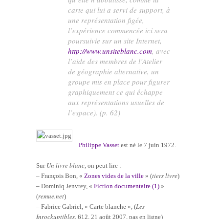
carte qui lui a servi de support, à
une représentation figée,
l’expérience commencée ici sera
poursuivie sur un site Internet,
http://www.unsiteblanc.com
, avec
l’aide des membres de l’Atelier
de géographie alternative, un
groupe mis en place pour figurer
graphiquement ce qui échappe
aux représentations usuelles de
l’espace). (p. 62)
Philippe Vasset
est né le 7 juin 1972.
Un livre blanc
Sur
, on peut lire :
tiers livre
– François Bon, «
Zones vides de la ville
» (
)
– Dominiq Jenvrey, «
Fiction documentaire (1)
»
remue.net
(
)
Les
– Fabrice Gabriel, « Carte blanche », (
Inrockuptibles
, 612, 21 août 2007, pas en ligne)