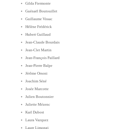
Gilda Fiermonte
Guénaël Boutouillet
Guillaume Vissac
Hélène Frédérick
Hubert Guillaud
Jean-Claude Bourdais
Jean-Clet Martin
Jean-François Paillard
Jean-Pierre Balpe
Jérôme Orsoni
Joachim Séné
Josée Marcotte
Julien Boutonnier
Juliette Mézenc
Karl Dubost
Laura Vazquez
Laure Limongi