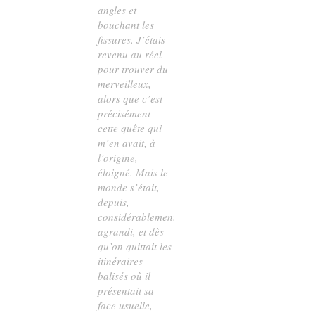
angles et
bouchant les
fissures. J’étais
revenu au réel
pour trouver du
merveilleux,
alors que c’est
précisément
cette quête qui
m’en avait, à
l’origine,
éloigné. Mais le
monde s’était,
depuis,
considérablement
agrandi, et dès
qu’on quittait les
itinéraires
balisés où il
présentait sa
face usuelle,