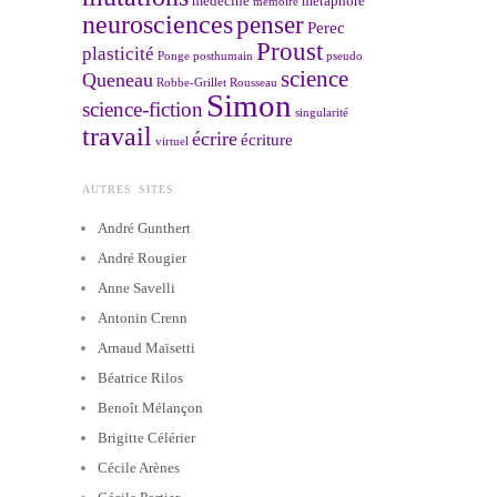
médecine
métaphore
mémoire
neurosciences
penser
Perec
Proust
plasticité
Ponge
posthumain
pseudo
science
Queneau
Robbe-Grillet
Rousseau
Simon
science-fiction
singularité
travail
écrire
écriture
virtuel
AUTRES SITES
André Gunthert
André Rougier
Anne Savelli
Antonin Crenn
Arnaud Maïsetti
Béatrice Rilos
Benoît Mélançon
Brigitte Célérier
Cécile Arènes