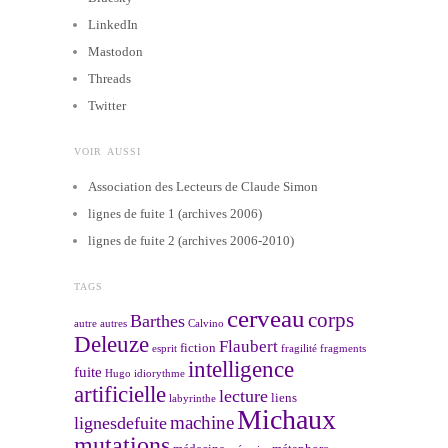
LinkedIn
Mastodon
Threads
Twitter
VOIR AUSSI
Association des Lecteurs de Claude Simon
lignes de fuite 1 (archives 2006)
lignes de fuite 2 (archives 2006-2010)
TAGS
cerveau
corps
Barthes
autre
autres
Calvino
Deleuze
Flaubert
fiction
esprit
fragilité
fragments
intelligence
fuite
Hugo
idiorythme
artificielle
lecture
liens
labyrinthe
Michaux
machine
lignesdefuite
mutations