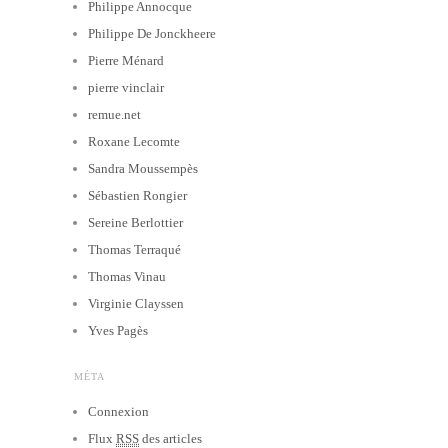
Philippe Annocque
Philippe De Jonckheere
Pierre Ménard
pierre vinclair
remue.net
Roxane Lecomte
Sandra Moussempès
Sébastien Rongier
Sereine Berlottier
Thomas Terraqué
Thomas Vinau
Virginie Clayssen
Yves Pagès
MÉTA
Connexion
Flux
RSS
des articles