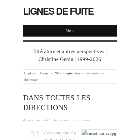
LIGNES DE FUITE
Menu
littérature et autres perspectives |
Christine Genin | 1999-2026
Explorer :
Accueil
»
2007
»
septembre
»
dans toutes les
directions
DANS TOUTES LES
DIRECTIONS
4 septembre 2007
· by
cgenin
· in
écrivains
J’ai commencé à
m’intéresser aux