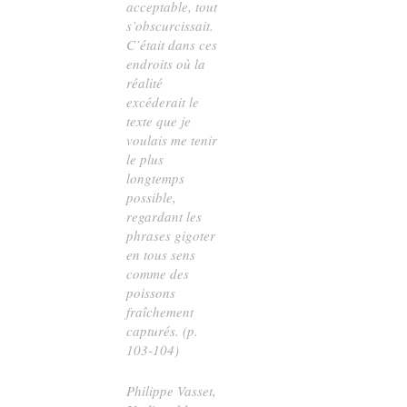
acceptable, tout
s’obscurcissait.
C’était dans ces
endroits où la
réalité
excéderait le
texte que je
voulais me tenir
le plus
longtemps
possible,
regardant les
phrases gigoter
en tous sens
comme des
poissons
fraîchement
capturés. (p.
103-104)
Philippe Vasset,