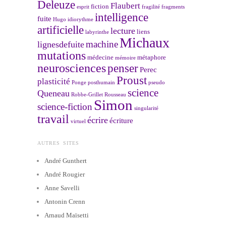
Deleuze
Flaubert
fiction
esprit
fragilité
fragments
intelligence
fuite
Hugo
idiorythme
artificielle
lecture
liens
labyrinthe
Michaux
machine
lignesdefuite
mutations
médecine
métaphore
mémoire
neurosciences
penser
Perec
Proust
plasticité
Ponge
posthumain
pseudo
science
Queneau
Robbe-Grillet
Rousseau
Simon
science-fiction
singularité
travail
écrire
écriture
virtuel
AUTRES SITES
André Gunthert
André Rougier
Anne Savelli
Antonin Crenn
Arnaud Maïsetti