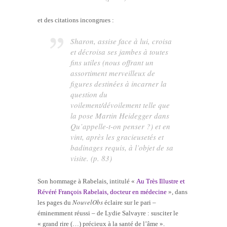
et des citations incongrues :
Sharon, assise face à lui, croisa
et décroisa ses jambes à toutes
fins utiles (nous offrant un
assortiment merveilleux de
figures destinées à incarner la
question du
voilement/dévoilement telle que
la pose Martin Heidegger dans
Qu’appelle-t-on penser ?
) et en
vint, après les gracieusetés et
badinages requis, à l’objet de sa
visite. (p. 83)
Son hommage à Rabelais, intitulé «
Au Très Illustre et
Révéré François Rabelais, docteur en médecine
», dans
NouvelObs
les pages du
éclaire sur le pari –
éminemment réussi – de Lydie Salvayre : susciter le
« grand rire (…) précieux à la santé de l’âme ».