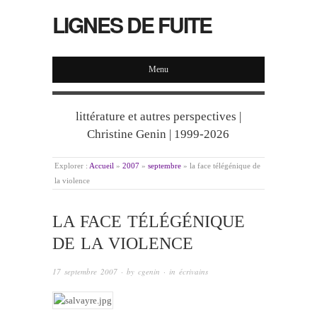
LIGNES DE FUITE
Menu
littérature et autres perspectives |
Christine Genin | 1999-2026
Explorer :
Accueil
»
2007
»
septembre
»
la face télégénique de
la violence
LA FACE TÉLÉGÉNIQUE
DE LA VIOLENCE
17 septembre 2007
· by
cgenin
· in
écrivains