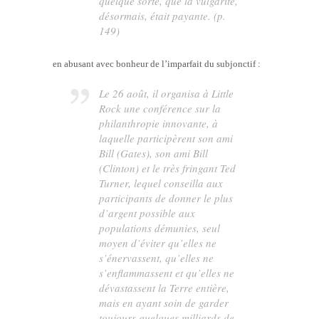
quelque sorte, que la vulgarité,
désormais, était payante. (p.
149)
en abusant avec bonheur de l’imparfait du subjonctif :
Le 26 août, il organisa à Little
Rock une conférence sur la
philanthropie innovante, à
laquelle participèrent son ami
Bill (Gates), son ami Bill
(Clinton) et le très fringant Ted
Turner, lequel conseilla aux
participants de donner le plus
d’argent possible aux
populations démunies, seul
moyen d’éviter qu’elles ne
s’énervassent, qu’elles ne
s’enflammassent et qu’elles ne
dévastassent la Terre entière,
mais en ayant soin de garder
toujours quelques milliards de