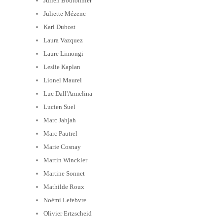
Julien Boutonnier
Juliette Mézenc
Karl Dubost
Laura Vazquez
Laure Limongi
Leslie Kaplan
Lionel Maurel
Luc Dall'Armelina
Lucien Suel
Marc Jahjah
Marc Pautrel
Marie Cosnay
Martin Winckler
Martine Sonnet
Mathilde Roux
Noémi Lefebvre
Olivier Ertzscheid