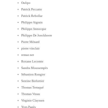
Oulipo
Patrick Peccatte
Patrick Rebollar
Philippe Aigrain
Philippe Annocque
Philippe De Jonckheere
Pierre Ménard
pierre vinclair
remue.net
Roxane Lecomte
Sandra Moussempès
Sébastien Rongier
Sereine Berlottier
Thomas Terraqué
Thomas Vinau
Virginie Clayssen
Yves Pagès