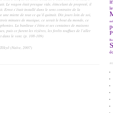
i
rait. Le wagon était presque vide, étincelant de propreté, il
le
it. Ernst s’était installé dans le sens contraire de la
 une miette de tout ce qu’il quittait. Dix jours loin de soi,
it trois minutes de musique, ce serait le bout du monde, ce
mé
mphonies. La banlieue s’étira et ses centaines de maisons
p
es, puis ce furent les rizières, les forêts touffues de l’aller
P
 dans le vent. (p. 108-109)
Ro
 Tôkyô
(Naïve, 2007)
éc
AU