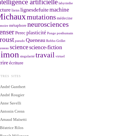
ntelligence artificielle
labyrinthe
machine
cture
lignesdefuite
liens
Michaux
mutations
médecine
neurosciences
métaphore
moire
enser
plasticité
Perec
Ponge
posthumain
roust
Queneau
pseudo
Robbe-Grillet
science
science-fiction
usseau
Simon
travail
singularité
virtuel
rire
écriture
TRES SITES
André Gunthert
André Rougier
Anne Savelli
Antonin Crenn
Arnaud Maïsetti
Béatrice Rilos
Benoît Mélançon