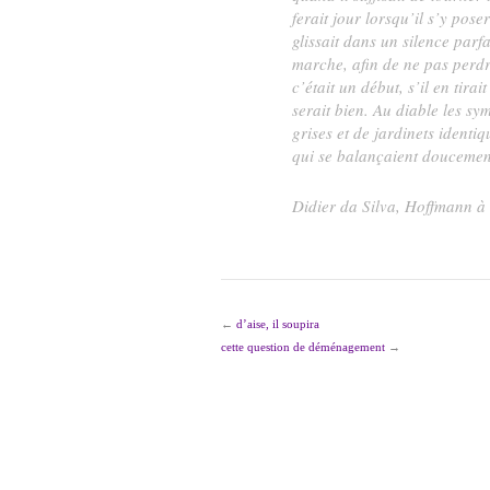
ferait jour lorsqu’il s’y pose
glissait dans un silence parfa
marche, afin de ne pas perdre
c’était un début, s’il en tira
serait bien. Au diable les sy
grises et de jardinets identiqu
qui se balançaient doucement
Didier da Silva,
Hoffmann à
←
d’aise, il soupira
cette question de déménagement
→