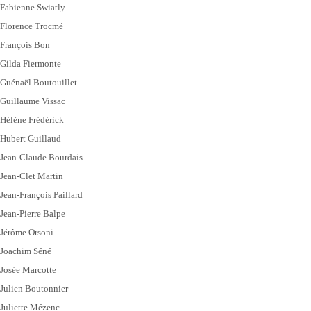
Fabienne Swiatly
Florence Trocmé
François Bon
Gilda Fiermonte
Guénaël Boutouillet
Guillaume Vissac
Hélène Frédérick
Hubert Guillaud
Jean-Claude Bourdais
Jean-Clet Martin
Jean-François Paillard
Jean-Pierre Balpe
Jérôme Orsoni
Joachim Séné
Josée Marcotte
Julien Boutonnier
Juliette Mézenc