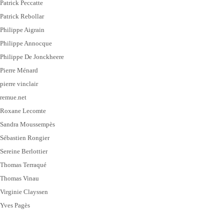
Patrick Peccatte
Patrick Rebollar
Philippe Aigrain
Philippe Annocque
Philippe De Jonckheere
Pierre Ménard
pierre vinclair
remue.net
Roxane Lecomte
Sandra Moussempès
Sébastien Rongier
Sereine Berlottier
Thomas Terraqué
Thomas Vinau
Virginie Clayssen
Yves Pagès