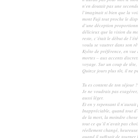
n’en doutait pas une seconde, 
l’imaginait si bien que la voir
mont Fuji tout proche le disp
d’une déception proportionnée
délicieux que la vision du mo
reste, c’était le début de l’ét
voulu se vautrer dans son rêve
Kyôto de préférence, en vue d
mortes – aux accents discret
voyage. Sur un coup de tête, 
Quinze jours plus tôt, il ne p
Tu es content de ton séjour ?
Je ne voudrais pas exagérer,
aussi léger.
Et en y repensant il n’aurait
Inappréciable, quand tout d’
de la mort, la moindre chose 
tout ce qu’il n’avait pas choi
réellement changé, heureuse
quand il suffisait de tourner 