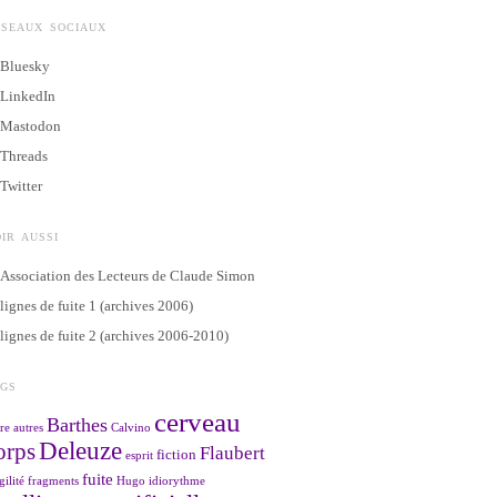
ÉSEAUX SOCIAUX
Bluesky
LinkedIn
Mastodon
Threads
Twitter
IR AUSSI
Association des Lecteurs de Claude Simon
lignes de fuite 1 (archives 2006)
lignes de fuite 2 (archives 2006-2010)
AGS
cerveau
Barthes
re
autres
Calvino
Deleuze
orps
Flaubert
fiction
esprit
fuite
gilité
fragments
Hugo
idiorythme