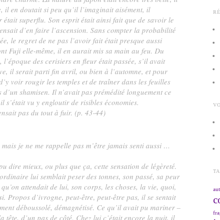
il en doutait si peu qu’il l’imaginait aisément, il
R
 était superflu. Son esprit était ainsi fait que de savoir le
ensait d’en faire l’ascension. Sans compter la probabilité
, le regret de ne pas l’avoir fait était presque aussi
nt Fuji elle-même, il en aurait mis sa main au feu. Du
é, l’époque des cerisiers en fleur était passée, s’il avait
, il serait parti fin avril, ou bien à l’automne, et pour
’y voir rougir les temples et de traîner dans les feuilles
s d’un shamisen. Il n’avait pas prémédité longuement ce
il s’était vu y engloutir de risibles économies.
VO
ensait pas du tout à fuir. (p. 43-44)
 mais je ne me rappelle pas m’être jamais senti aussi …
 pu dire mieux, ou plus que ça, cette sensation de légèreté.
T
ordinaire lui semblait peser des tonnes, son passé, sa peur
qu’on attendait de lui, son corps, les choses, la vie, quoi,
aut
si. Propos d’ivrogne, peut-être, peut-être pas, il se sentait
c
ment déboussolé, démagnétisé. Ce qu’il avait pu mariner –
fra
la tête, d’un pas de côté. Chez lui c’était encore la nuit, il