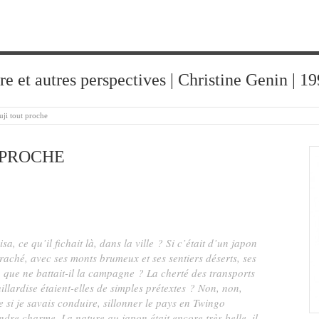
ure et autres perspectives | Christine Genin | 
uji tout proche
 PROCHE
isa, ce qu’il fichait là, dans la ville ? Si c’était d’un japon
raché, avec ses monts brumeux et ses sentiers déserts, ses
, que ne battait-il la campagne ? La cherté des transports
illardise étaient-elles de simples prétextes ? Non, non,
e si je savais conduire, sillonner le pays en Twingo
ndre charme. La nature au japon était encore très belle, il