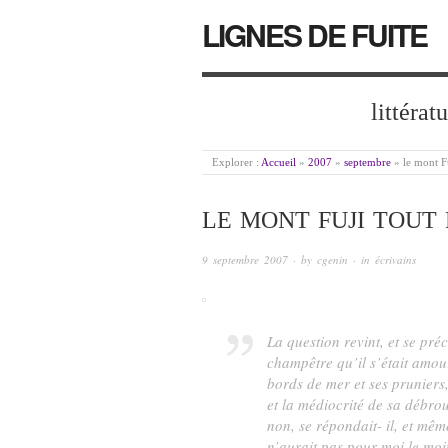
LIGNES DE FUITE
littérat
Explorer :
Accueil
»
2007
»
septembre
»
le mont F
LE MONT FUJI TOUT
9 septembre 2007
· by
cgenin
· in
écrivains
La question revint, et se préc
champêtre qu’il s’était amou
bords de mer et ses pruniers
et la médiocrité de sa débrou
non, se répondait- il, et mêm
n’aurait pas pour moi le moi