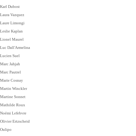
Karl Dubost
Laura Vazquez
Laure Limongi
Leslie Kaplan
Lionel Maurel
Luc Dall'Armelina
Lucien Suel
Marc Jahjah
Marc Pautrel
Marie Cosnay
Martin Winckler
Martine Sonnet
Mathilde Roux
Noémi Lefebvre
Olivier Ertzscheid
Oulipo