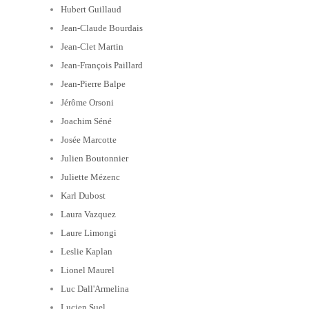
Hubert Guillaud
Jean-Claude Bourdais
Jean-Clet Martin
Jean-François Paillard
Jean-Pierre Balpe
Jérôme Orsoni
Joachim Séné
Josée Marcotte
Julien Boutonnier
Juliette Mézenc
Karl Dubost
Laura Vazquez
Laure Limongi
Leslie Kaplan
Lionel Maurel
Luc Dall'Armelina
Lucien Suel