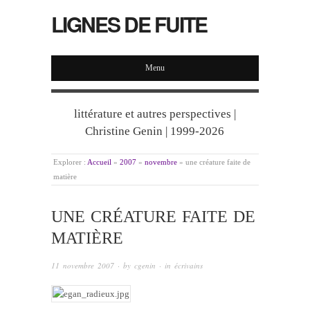
LIGNES DE FUITE
Menu
littérature et autres perspectives |
Christine Genin | 1999-2026
Explorer :
Accueil
»
2007
»
novembre
»
une créature faite de
matière
UNE CRÉATURE FAITE DE
MATIÈRE
11 novembre 2007
· by
cgenin
· in
écrivains