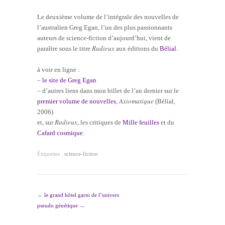
Le deuxième volume de l’intégrale des nouvelles de
l’australien Greg Egan, l’un des plus passionnants
auteurs de science-fiction d’aujourd’hui, vient de
Radieux
paraître sous le titre
aux éditions du
Bélial
.
à voir en ligne :
–
le site de Greg Egan
– d’autres liens dans mon billet de l’an dernier sur le
Axiomatique
premier volume de nouvelles
,
(Bélial,
2006)
Radieux
et, sur
, les critiques de
Mille feuilles
et du
Cafard cosmique
.
Étiquettes :
science-fiction
←
le grand hôtel garni de l’univers
pseudo génétique
→