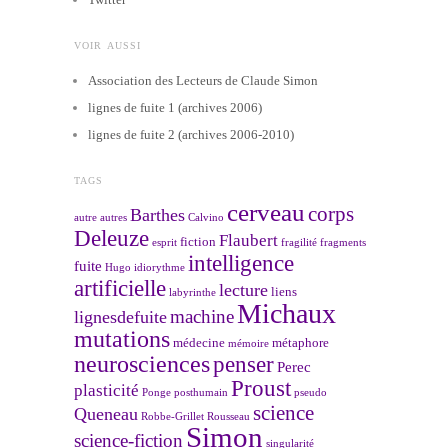
VOIR AUSSI
Association des Lecteurs de Claude Simon
lignes de fuite 1 (archives 2006)
lignes de fuite 2 (archives 2006-2010)
TAGS
cerveau
corps
Barthes
autre
autres
Calvino
Deleuze
Flaubert
fiction
esprit
fragilité
fragments
intelligence
fuite
Hugo
idiorythme
artificielle
lecture
liens
labyrinthe
Michaux
machine
lignesdefuite
mutations
médecine
métaphore
mémoire
neurosciences
penser
Perec
Proust
plasticité
Ponge
posthumain
pseudo
science
Queneau
Robbe-Grillet
Rousseau
Simon
science-fiction
singularité