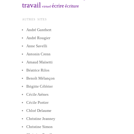
travail
écrire
écriture
virtuel
AUTRES SITES
André Gunthert
André Rougier
Anne Savelli
Antonin Crenn
Arnaud Maïsetti
Béatrice Rilos
Benoît Mélançon
Brigitte Célérier
Cécile Arènes
Cécile Portier
Chloé Delaume
Christine Jeanney
Christine Simon