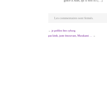
grâce à Juan, qu’il soit ici […]
Les commentaires sont fermés.
←
je préfère être cyborg
pas kitsh, juste émouvant, Murakami …
→