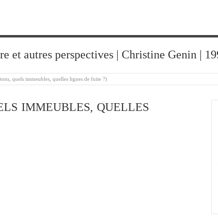
ure et autres perspectives | Christine Genin | 
étons, quels immeubles, quelles lignes de fuite ?)
UELS IMMEUBLES, QUELLES