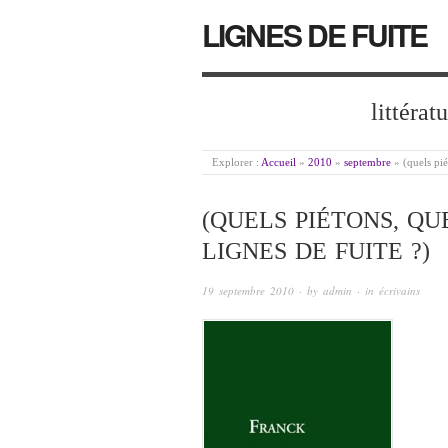
LIGNES DE FUITE
littérat
Explorer :
Accueil
»
2010
»
septembre
»
(quels pi
(QUELS PIÉTONS, Q
LIGNES DE FUITE ?)
19 septembre 2010
· by
admin
· in
écrivains