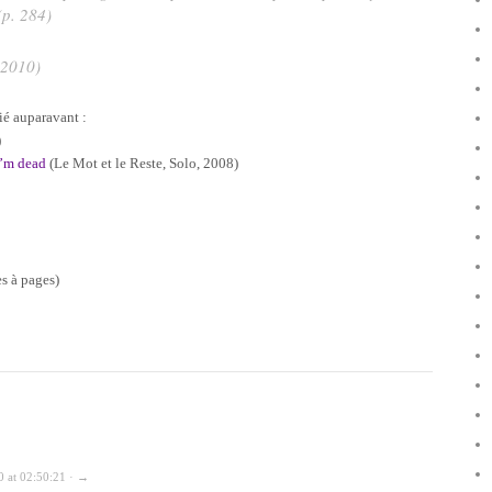
(p. 284)
 2010)
ié auparavant :
)
I’m dead
(Le Mot et le Reste, Solo, 2008)
s à pages)
0 at 02:50:21 · →