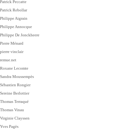
Patrick Peccatte
Patrick Rebollar
Philippe Aigrain
Philippe Annocque
Philippe De Jonckheere
Pierre Ménard
pierre vinclair
remue.net
Roxane Lecomte
Sandra Moussempès
Sébastien Rongier
Sereine Berlottier
Thomas Terraqué
Thomas Vinau
Virginie Clayssen
Yves Pagès