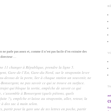
R
ne parle pas assez et, comme il n’est pas facile d’en extraire des
VO
l directeur …
ne 11 changer à République, prendre la ligne 5.
ent, Gare-de-l’Est, Gare-du-Nord, sur le strapontin lever
 au-dessus de la porte, lier à chaque station un souvenir, ne
Bonsergent, ne pas savoir ce qui se trouve en surface.
T
 trajet qui bloque la sortie, empêche de savoir ce qui
ce, s’assemble à Bonsergent (quels piétons, quels
aut
uite ?), empêche et laisse au strapontin, aller, retour, la
c
c à dos sac à main selon.
fra
, partir pour la gare une de tes lettres en poche, partir