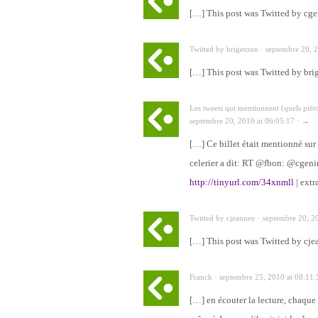
[…] This post was Twitted by cg
Twitted by brigetoun · septembre 20, 
[…] This post was Twitted by br
Les tweets qui mentionnent (quels piéto
septembre 20, 2010 at 06:05:17 · →
[…] Ce billet était mentionné sur Tw
celerier a dit: RT @fbon: @cgenin
http://tinyurl.com/34xnmll
| extr
Twitted by cjeanney · septembre 20, 2
[…] This post was Twitted by cj
Franck · septembre 25, 2010 at 08:11
[…] en écouter la lecture, chaque 