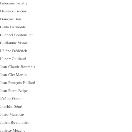
Fabienne Swiatly
Florence Trocmé
François Bon
Gilda Fiermonte
Guénaël Boutouillet
Guillaume Vissac
Hélène Frédérick
Hubert Guillaud
Jean-Claude Bourdais
Jean-Clet Martin
Jean-François Paillard
Jean-Pierre Balpe
Jérôme Orsoni
Joachim Séné
Josée Marcotte
Julien Boutonnier
Juliette Mézenc