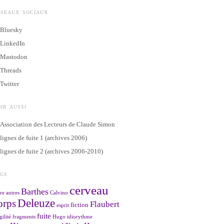
ÉSEAUX SOCIAUX
Bluesky
LinkedIn
Mastodon
Threads
Twitter
IR AUSSI
Association des Lecteurs de Claude Simon
lignes de fuite 1 (archives 2006)
lignes de fuite 2 (archives 2006-2010)
AGS
cerveau
Barthes
re
autres
Calvino
Deleuze
orps
Flaubert
fiction
esprit
fuite
gilité
fragments
Hugo
idiorythme