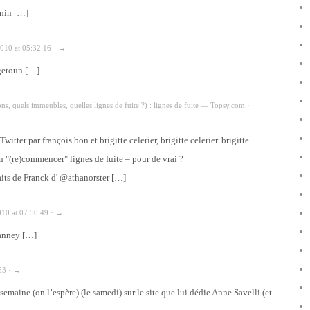
enin […]
2010 at 05:32:16 · →
igetoun […]
ns, quels immeubles, quelles lignes de fuite ?) : lignes de fuite — Topsy.com ·
itter par françois bon et brigitte celerier, brigitte celerier. brigitte
 "(re)commencer" lignes de fuite – pour de vrai ?
aits de Franck d' @athanorster […]
010 at 07:50:49 · →
eanney […]
:53 · →
semaine (on l’espère) (le samedi) sur le site que lui dédie Anne Savelli (et