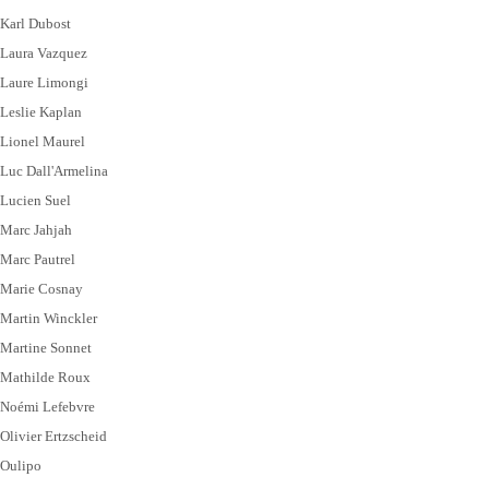
Karl Dubost
Laura Vazquez
Laure Limongi
Leslie Kaplan
Lionel Maurel
Luc Dall'Armelina
Lucien Suel
Marc Jahjah
Marc Pautrel
Marie Cosnay
Martin Winckler
Martine Sonnet
Mathilde Roux
Noémi Lefebvre
Olivier Ertzscheid
Oulipo