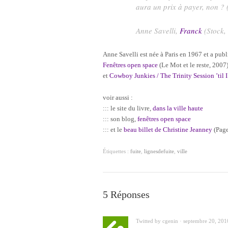
aura un prix à payer, non ? 
Anne Savelli,
Franck
(Stock,
Anne Savelli est née à Paris en 1967 et a publ
Fenêtres open space
(Le Mot et le reste, 2007
et
Cowboy Junkies / The Trinity Session ’til 
voir aussi :
::: le site du livre,
dans la ville haute
::: son blog,
fenêtres open space
::: et le
beau billet de Christine Jeanney
(Page
Étiquettes :
fuite
,
lignesdefuite
,
ville
5 Réponses
Twitted by cgenin · septembre 20, 201