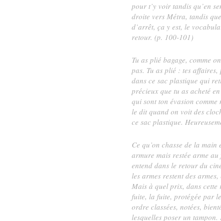
pour t’y voir tandis qu’en se
droite vers Métra, tandis qu
d’arrêt, ça y est, le vocabula
retour. (p. 100-101)
Tu as plié bagage, comme on d
pas. Tu as plié : tes affaires,
dans ce sac plastique qui ret
précieux que tu as acheté en 
qui sont ton évasion comme moi
le dit quand on voit des cloc
ce sac plastique. Heureusem
Ce qu’on chasse de la main et
armure mais restée arme au fon
entend dans le retour du cin
les armes restent des armes, 
Mais à quel prix, dans cette 
fuite, la fuite, protégée par
ordre classées, notées, bient
lesquelles poser un tampon. P