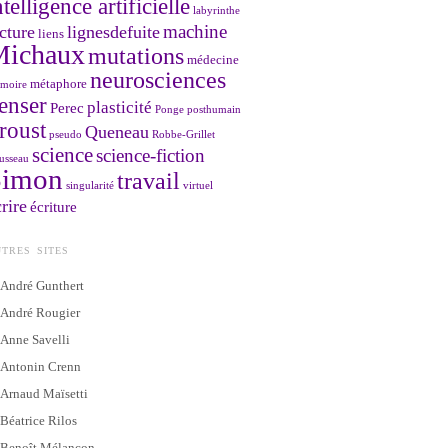
ntelligence artificielle
labyrinthe
machine
cture
lignesdefuite
liens
Michaux
mutations
médecine
neurosciences
métaphore
moire
enser
plasticité
Perec
Ponge
posthumain
roust
Queneau
pseudo
Robbe-Grillet
science
science-fiction
usseau
Simon
travail
singularité
virtuel
rire
écriture
TRES SITES
André Gunthert
André Rougier
Anne Savelli
Antonin Crenn
Arnaud Maïsetti
Béatrice Rilos
Benoît Mélançon