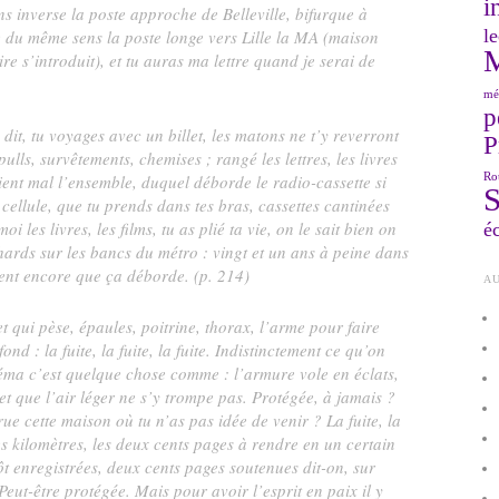
i
ns inverse la poste approche de Belleville, bifurque à
le
e du même sens la poste longe vers Lille la MA (maison
ire s’introduit), et tu auras ma lettre quand je serai de
mé
p
it, tu voyages avec un billet, les matons ne t’y reverront
P
 pulls, survêtements, chemises ; rangé les lettres, les livres
Ro
ient mal l’ensemble, duquel déborde le radio-cassette si
cellule, que tu prends dans tes bras, cassettes cantinées
 les livres, les films, tu as plié ta vie, on le sait bien on
éc
hards sur les bancs du métro : vingt et un ans à peine dans
ent encore que ça déborde. (p. 214)
AU
 qui pèse, épaules, poitrine, thorax, l’arme pour faire
d : la fuite, la fuite, la fuite. Indistinctement ce qu’on
éma c’est quelque chose comme : l’armure vole en éclats,
et que l’air léger ne s’y trompe pas. Protégée, à jamais ?
rue cette maison où tu n’as pas idée de venir ? La fuite, la
 les kilomètres, les deux cents pages à rendre en un certain
ôt enregistrées, deux cents pages soutenues dit-on, sur
eut-être protégée. Mais pour avoir l’esprit en paix il y