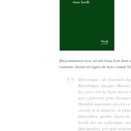
(Re)commencer avec un très beau livre dont on 
citations, choisir les lignes de fuite comme fi
Mécanique : de Jourdain lig
République, Jacques-Bonserg
les yeux vers la ligne tracée
pas y parvenir pour Jacques-
Hostilité naissante envers ce
circule et se dispose, se pla
immeubles, quelles lignes de f
horde des sacs plastique, sa
Quelquefois, presque toujours