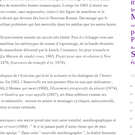
i
ercher de nouvelles formes romanesques. Lorsqu’en 1963 il réunit ses
le
eau roman
, sans majuscules, celui-ci fait figure de manifeste et le
rès divers qui devient dès lors le Nouveau Roman. Davantage que le
brillant polémiste qui fait merveille dans les médias que les autres fuient.
mé
p
) rencontrent ensuite un succès très limité. Puis il s’échappe vers une
P
 matériau les stéréotypes du roman d’espionnage, de la bande dessinée,
Ro
ado-masochiste détourné par le kitsch, l’outrance, les jeux textuels et
La Maison de rendez-vous
Projet pour une révolution à New
(
, 1965,
éc
Souvenirs du triangle d’or
, 1976,
, 1978).
l’Année
ques de l’écrivain, qui écrit le scénario et les dialogues de
AU
l’Immortelle
nais. En 1963,
est son premier film en tant que réalisateur ;
L’Homme qui ment
Glissements progressifs du plaisir
66),
(1968),
(1974),
est Gradiva qui vous appelle
(2007), ses films reflètent comme ses
et mémoriels : retours en arrière et montages cycliques, autocorrectifs,
ion et toute certitude.
anesques
, son œuvre prend une tout autre tonalité, autobiographique et
ui revient
(1984) : “ Je n’ai jamais parlé d’autre chose que de moi.
uère aperçu ”. Dans cette “ nouvelle autobiographie ”, la réalité fusionne