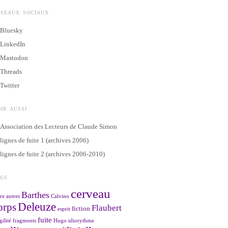
ÉSEAUX SOCIAUX
Bluesky
LinkedIn
Mastodon
Threads
Twitter
IR AUSSI
Association des Lecteurs de Claude Simon
lignes de fuite 1 (archives 2006)
lignes de fuite 2 (archives 2006-2010)
AGS
cerveau
Barthes
re
autres
Calvino
Deleuze
orps
Flaubert
fiction
esprit
fuite
gilité
fragments
Hugo
idiorythme