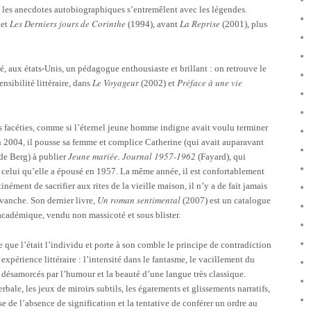
ù les anecdotes autobiographiques s’entremêlent avec les légendes.
Les Derniers jours de Corinthe
La Reprise
 et
(1994), avant
(2001), plus
é, aux états-Unis, un pédagogue enthousiaste et brillant : on retrouve le
Le Voyageur
Préface à une vie
ensibilité littéraire, dans
(2002) et
s facéties, comme si l’éternel jeune homme indigne avait voulu terminer
En 2004, il pousse sa femme et complice Catherine (qui avait auparavant
Jeune mariée. Journal 1957-1962
de Berg) à publier
(Fayard), qui
e celui qu’elle a épousé en 1957. La même année, il est confortablement
inément de sacrifier aux rites de la vieille maison, il n’y a de fait jamais
Un roman sentimental
evanche. Son dernier livre,
(2007) est un catalogue
académique, vendu non massicoté et sous blister.
 que l’était l’individu et porte à son comble le principe de contradiction
 expérience littéraire : l’intensité dans le fantasme, le vacillement du
e désamorcés par l’humour et la beauté d’une langue très classique.
bale, les jeux de miroirs subtils, les égarements et glissements narratifs,
e de l’absence de signification et la tentative de conférer un ordre au