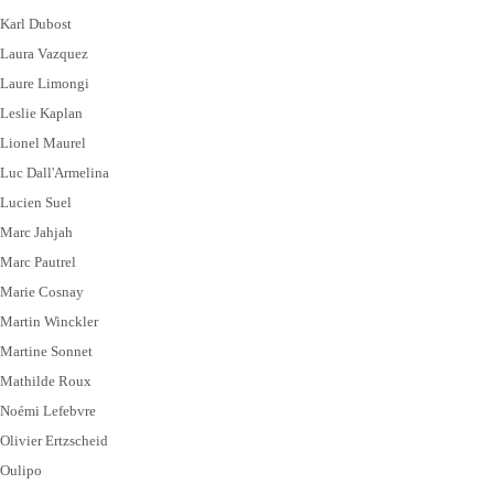
Karl Dubost
Laura Vazquez
Laure Limongi
Leslie Kaplan
Lionel Maurel
Luc Dall'Armelina
Lucien Suel
Marc Jahjah
Marc Pautrel
Marie Cosnay
Martin Winckler
Martine Sonnet
Mathilde Roux
Noémi Lefebvre
Olivier Ertzscheid
Oulipo