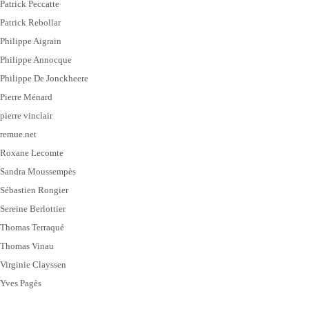
Patrick Peccatte
Patrick Rebollar
Philippe Aigrain
Philippe Annocque
Philippe De Jonckheere
Pierre Ménard
pierre vinclair
remue.net
Roxane Lecomte
Sandra Moussempès
Sébastien Rongier
Sereine Berlottier
Thomas Terraqué
Thomas Vinau
Virginie Clayssen
Yves Pagès