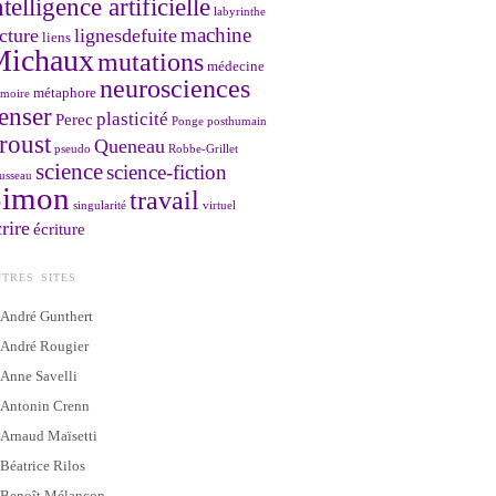
ntelligence artificielle
labyrinthe
machine
cture
lignesdefuite
liens
Michaux
mutations
médecine
neurosciences
métaphore
moire
enser
plasticité
Perec
Ponge
posthumain
roust
Queneau
pseudo
Robbe-Grillet
science
science-fiction
usseau
Simon
travail
singularité
virtuel
rire
écriture
TRES SITES
André Gunthert
André Rougier
Anne Savelli
Antonin Crenn
Arnaud Maïsetti
Béatrice Rilos
Benoît Mélançon