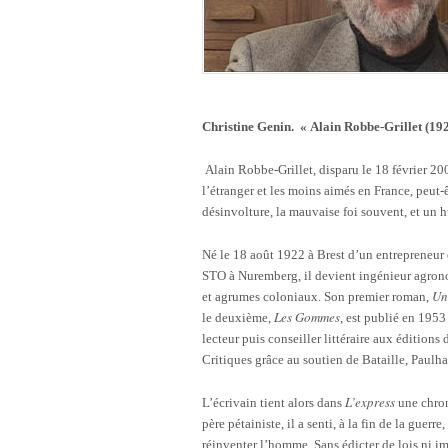
Christine Genin. « Alain Robbe-Grillet (192
Alain Robbe-Grillet, disparu le 18 février 200
l’étranger et les moins aimés en France, peut-êt
désinvolture, la mauvaise foi souvent, et un 
Né le 18 août 1922 à Brest d’un entrepreneur d
STO à Nuremberg, il devient ingénieur agronom
Un
et agrumes coloniaux. Son premier roman,
Les Gommes
le deuxième,
, est publié en 1953
lecteur puis conseiller littéraire aux édition
Critiques grâce au soutien de Bataille, Paulha
L’express
L’écrivain tient alors dans
une chroni
père pétainiste, il a senti, à la fin de la guer
réinventer l’homme. Sans édicter de lois ni i