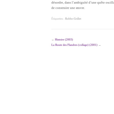
désordre, dans l’ambiguïté d’une quête oscilla
de construire une œuvre.
Étiquettes :
Robbe-Grillet
←
Histoire (2003)
La Route des Flandres (collage) (2001)
→