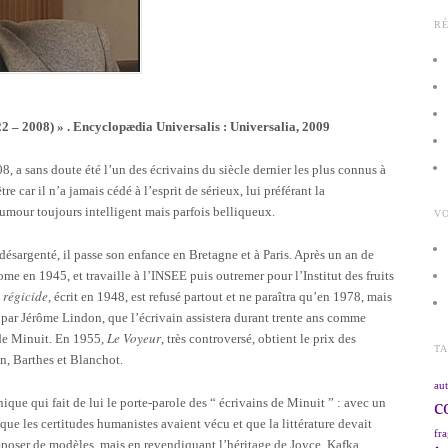
R
2 – 2008) » . Encyclopædia Universalis : Universalia, 2009
8, a sans doute été l’un des écrivains du siècle dernier les plus connus à
re car il n’a jamais cédé à l’esprit de sérieux, lui préférant la
humour toujours intelligent mais parfois belliqueux.
VO
ésargenté, il passe son enfance en Bretagne et à Paris. Après un an de
e en 1945, et travaille à l’INSEE puis outremer pour l’Institut des fruits
 régicide
, écrit en 1948, est refusé partout et ne paraîtra qu’en 1978, mais
 par Jérôme Lindon, que l’écrivain assistera durant trente ans comme
Le Voyeur
s de Minuit. En 1955,
, très controversé, obtient le prix des
T
n, Barthes et Blanchot.
aut
c
que qui fait de lui le porte-parole des “ écrivains de Minuit ” : avec un
re, que les certitudes humanistes avaient vécu et que la littérature devait
fra
mposer de modèles, mais en revendiquant l’héritage de Joyce, Kafka,