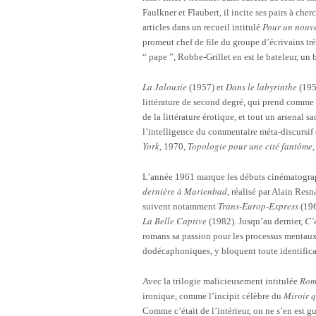
Faulkner et Flaubert, il incite ses pairs à ch
Pour un nouv
articles dans un recueil intitulé
promeut chef de file du groupe d’écrivains t
“ pape ”, Robbe-Grillet en est le bateleur, un 
La Jalousie
Dans le labyrinthe
(1957) et
(1959
littérature de second degré, qui prend comme
de la littérature érotique, et tout un arsenal s
l’intelligence du commentaire méta-discursif 
York
Topologie pour une cité fantôme
, 1970,
L’année 1961 marque les débuts cinématographi
dernière à Marienbad
, réalisé par Alain Res
Trans-Europ-Express
suivent notamment
(19
La Belle Captive
C’
(1982). Jusqu’au dernier,
romans sa passion pour les processus mentaux 
dodécaphoniques, y bloquent toute identificat
Rom
Avec la trilogie malicieusement intitulée
Miroir q
ironique, comme l’incipit célèbre du
Comme c’était de l’intérieur, on ne s’en est g