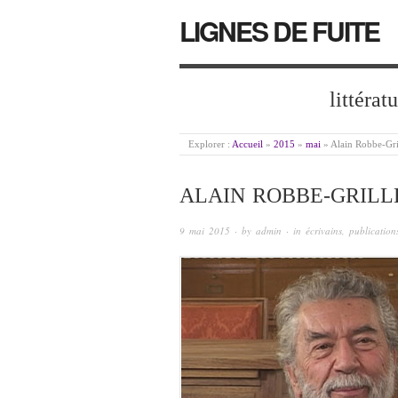
LIGNES DE FUITE
littérat
Explorer :
Accueil
»
2015
»
mai
»
Alain Robbe-Gri
ALAIN ROBBE-GRILLE
9 mai 2015
· by
admin
· in
écrivains
,
publication