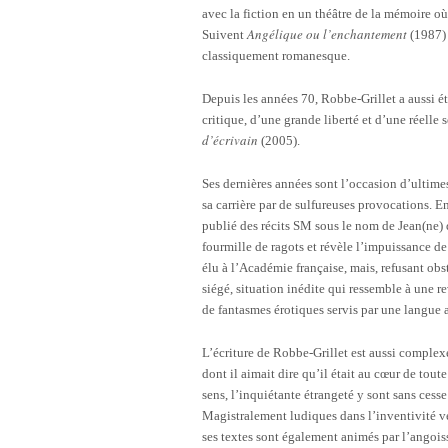
avec la fiction en un théâtre de la mémoire o
Angélique ou l’enchantement
Suivent
(1987)
classiquement romanesque.
Depuis les années 70, Robbe-Grillet a aussi ét
critique, d’une grande liberté et d’une réelle s
d’écrivain
(2005).
Ses dernières années sont l’occasion d’ultime
sa carrière par de sulfureuses provocations. 
publié des récits SM sous le nom de Jean(ne) 
fourmille de ragots et révèle l’impuissance d
élu à l’Académie française, mais, refusant obst
siégé, situation inédite qui ressemble à une r
de fantasmes érotiques servis par une langue 
L’écriture de Robbe-Grillet est aussi complexe
dont il aimait dire qu’il était au cœur de toute
sens, l’inquiétante étrangeté y sont sans cess
Magistralement ludiques dans l’inventivité ver
ses textes sont également animés par l’angoiss