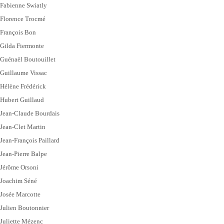
Fabienne Swiatly
Florence Trocmé
François Bon
Gilda Fiermonte
Guénaël Boutouillet
Guillaume Vissac
Hélène Frédérick
Hubert Guillaud
Jean-Claude Bourdais
Jean-Clet Martin
Jean-François Paillard
Jean-Pierre Balpe
Jérôme Orsoni
Joachim Séné
Josée Marcotte
Julien Boutonnier
Juliette Mézenc