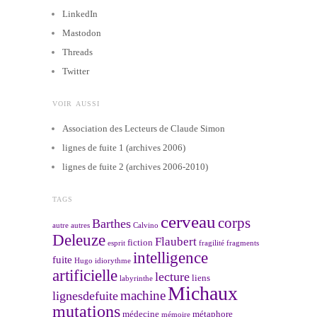
LinkedIn
Mastodon
Threads
Twitter
VOIR AUSSI
Association des Lecteurs de Claude Simon
lignes de fuite 1 (archives 2006)
lignes de fuite 2 (archives 2006-2010)
TAGS
cerveau
corps
Barthes
autre
autres
Calvino
Deleuze
Flaubert
fiction
esprit
fragilité
fragments
intelligence
fuite
Hugo
idiorythme
artificielle
lecture
liens
labyrinthe
Michaux
machine
lignesdefuite
mutations
médecine
métaphore
mémoire