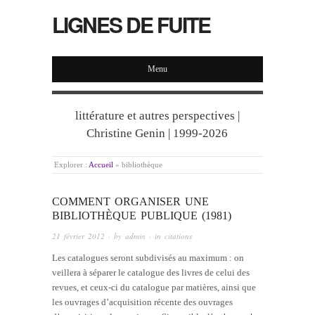
LIGNES DE FUITE
Menu
littérature et autres perspectives |
Christine Genin | 1999-2026
Explorer :
Accueil
»
bibliothèque
COMMENT ORGANISER UNE
BIBLIOTHÈQUE PUBLIQUE (1981)
21 février 2012
· by
admin
· in
citations
Les catalogues seront subdivisés au maximum : on
veillera à séparer le catalogue des livres de celui des
revues, et ceux-ci du catalogue par matières, ainsi que
les ouvrages d’acquisition récente des ouvrages