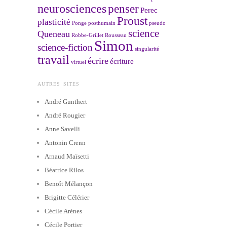
neurosciences
penser
Perec
Proust
plasticité
Ponge
posthumain
pseudo
science
Queneau
Robbe-Grillet
Rousseau
Simon
science-fiction
singularité
travail
écrire
écriture
virtuel
AUTRES SITES
André Gunthert
André Rougier
Anne Savelli
Antonin Crenn
Arnaud Maïsetti
Béatrice Rilos
Benoît Mélançon
Brigitte Célérier
Cécile Arènes
Cécile Portier