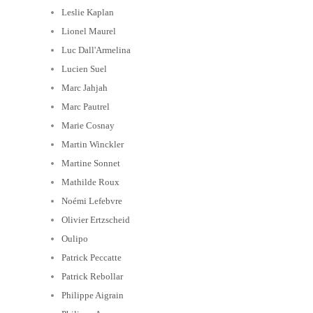
Leslie Kaplan
Lionel Maurel
Luc Dall'Armelina
Lucien Suel
Marc Jahjah
Marc Pautrel
Marie Cosnay
Martin Winckler
Martine Sonnet
Mathilde Roux
Noémi Lefebvre
Olivier Ertzscheid
Oulipo
Patrick Peccatte
Patrick Rebollar
Philippe Aigrain