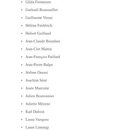
Gilda Fiermonte
Guénaël Boutouillet
Guillaume Vissac
Hélène Frédérick
Hubert Guillaud
Jean-Claude Bourdais
Jean-Clet Martin
Jean-François Paillard
Jean-Pierre Balpe
Jérôme Orsoni
Joachim Séné
Josée Marcotte
Julien Boutonnier
Juliette Mézenc
Karl Dubost
Laura Vazquez
Laure Limongi