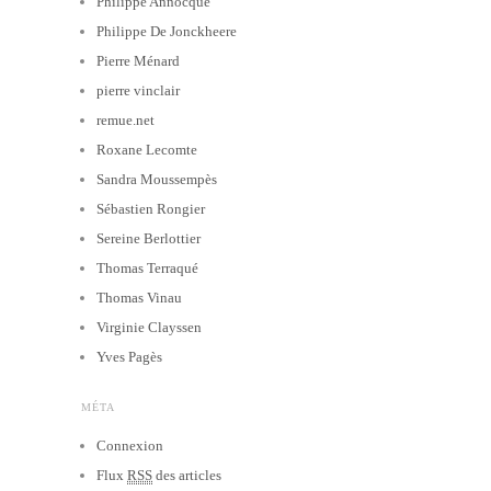
Philippe Annocque
Philippe De Jonckheere
Pierre Ménard
pierre vinclair
remue.net
Roxane Lecomte
Sandra Moussempès
Sébastien Rongier
Sereine Berlottier
Thomas Terraqué
Thomas Vinau
Virginie Clayssen
Yves Pagès
MÉTA
Connexion
Flux
RSS
des articles