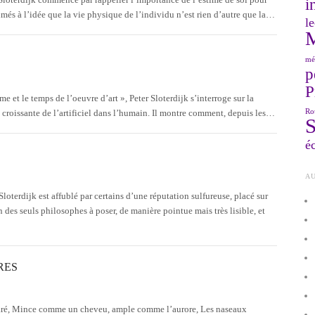
i
és à l’idée que la vie physique de l’individu n’est rien d’autre que la…
le
mé
p
P
me et le temps de l’oeuvre d’art », Peter Sloterdijk s’interroge sur la
Ro
t croissante de l’artificiel dans l’humain. Il montre comment, depuis les…
éc
AU
loterdijk est affublé par certains d’une réputation sulfureuse, placé sur
un des seuls philosophes à poser, de manière pointue mais très lisible, et
RES
garé, Mince comme un cheveu, ample comme l’aurore, Les naseaux