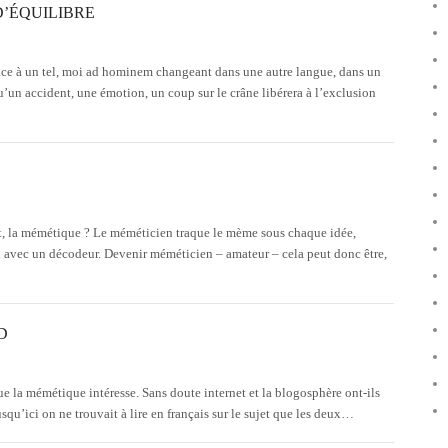
D’ÉQUILIBRE
ace à un tel, moi ad hominem changeant dans une autre langue, dans un
u’un accident, une émotion, un coup sur le crâne libérera à l’exclusion
rt, la mémétique ? Le méméticien traque le mème sous chaque idée,
avec un décodeur. Devenir méméticien – amateur – cela peut donc être,
D
e la mémétique intéresse. Sans doute internet et la blogosphère ont-ils
squ’ici on ne trouvait à lire en français sur le sujet que les deux…