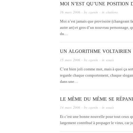
MOI N’EST QU’UNE POSITION 
16 mars 2006
· by
cgenin
· in
citations
Moi n’est jamais que provisoire (changeant f
autre art) et gros d’un nouveau personnage, q
du…
UN ALGORITHME VOLTAIRIEN
15 mars 2006
· by
cgenin
· in
essais
C’est bien joli comme mot, mais à quoi ça se
regarde chaque comportement, chaque slogan 
dans une…
LE MÈME DU MÈME SE RÉPAN
14 mars 2006
· by
cgenin
· in
essais
Et c’est une bonne nouvelle pour tout ceux qu
largement contribué à propager le virus, car ju