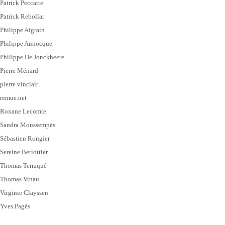
Patrick Peccatte
Patrick Rebollar
Philippe Aigrain
Philippe Annocque
Philippe De Jonckheere
Pierre Ménard
pierre vinclair
remue.net
Roxane Lecomte
Sandra Moussempès
Sébastien Rongier
Sereine Berlottier
Thomas Terraqué
Thomas Vinau
Virginie Clayssen
Yves Pagès