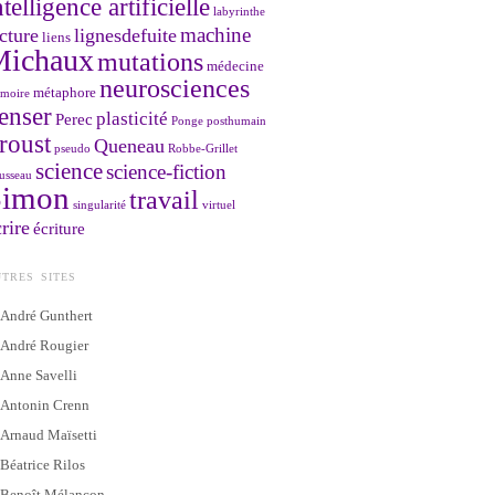
ntelligence artificielle
labyrinthe
machine
cture
lignesdefuite
liens
Michaux
mutations
médecine
neurosciences
métaphore
moire
enser
plasticité
Perec
Ponge
posthumain
roust
Queneau
pseudo
Robbe-Grillet
science
science-fiction
usseau
Simon
travail
singularité
virtuel
rire
écriture
TRES SITES
André Gunthert
André Rougier
Anne Savelli
Antonin Crenn
Arnaud Maïsetti
Béatrice Rilos
Benoît Mélançon