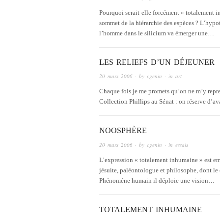
Pourquoi serait-elle forcément « totalement
sommet de la hiérarchie des espèces ? L’hypo
l’homme dans le silicium va émerger une…
LES RELIEFS D’UN DÉJEUNER
20 mars 2006
· by
cgenin
· in
art
Chaque fois je me promets qu’on ne m’y repren
Collection Phillips au Sénat : on réserve d’a
NOOSPHÈRE
20 mars 2006
· by
cgenin
· in
essais
L’expression « totalement inhumaine » est em
jésuite, paléontologue et philosophe, dont le
Phénoméne humain il déploie une vision…
TOTALEMENT INHUMAINE