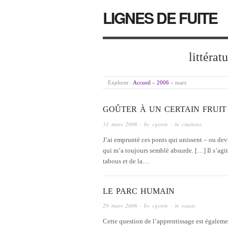
LIGNES DE FUITE
littérat
Explorer :
Accueil
»
2006
»
mars
GOÛTER À UN CERTAIN FRUIT
31 mars 2006
· by
cgenin
· in
citations
J’ai emprunté ces ponts qui unissent – ou devra
qui m’a toujours semblé absurde. […] Il s’agit 
tabous et de la…
LE PARC HUMAIN
29 mars 2006
· by
cgenin
· in
essais
Cette question de l’apprentissage est égalemen