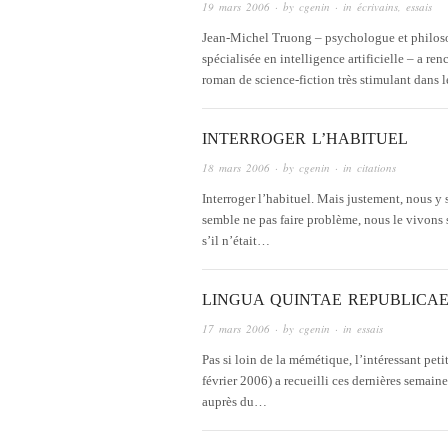
19 mars 2006
· by
cgenin
· in
écrivains
,
essais
Jean-Michel Truong – psychologue et philoso
spécialisée en intelligence artificielle – a r
roman de science-fiction très stimulant dans
INTERROGER L’HABITUEL
18 mars 2006
· by
cgenin
· in
citations
Interroger l’habituel. Mais justement, nous y 
semble ne pas faire problème, nous le vivons 
s’il n’était…
LINGUA QUINTAE REPUBLICA
17 mars 2006
· by
cgenin
· in
essais
Pas si loin de la mémétique, l’intéressant pe
février 2006) a recueilli ces dernières semain
auprès du…