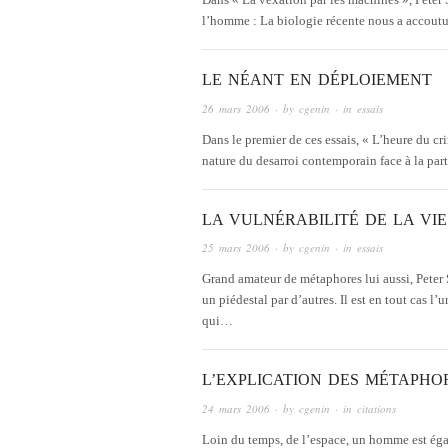
l’homme : La biologie récente nous a accoutum
LE NÉANT EN DÉPLOIEMENT
26 mars 2006
· by
cgenin
· in
essais
Dans le premier de ces essais, « L’heure du cri
nature du desarroi contemporain face à la par
LA VULNÉRABILITÉ DE LA VIE
25 mars 2006
· by
cgenin
· in
essais
Grand amateur de métaphores lui aussi, Peter S
un piédestal par d’autres. Il est en tout cas l’
qui…
L’EXPLICATION DES MÉTAPHO
24 mars 2006
· by
cgenin
· in
citations
Loin du temps, de l’espace, un homme est é