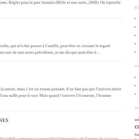
isme, Règles pour le parc humain (Mille et une nuits, 2000). On reproche
R
Rodin, qui m’a fait penser à Camille, peut-être en croisant le regard
ns une de mes notes précédente, je me dis que peut-être il…
VO
a nature, mais c’est un roseau pensant. Il ne faut pas que l’univers entier
d’eau suffit pour le tuer. Mais quand l’univers l’écraserait, l’homme
T
NES
aut
c
fra
Sloterdijk commence par rappeller l’importance de l’estime de soi pour