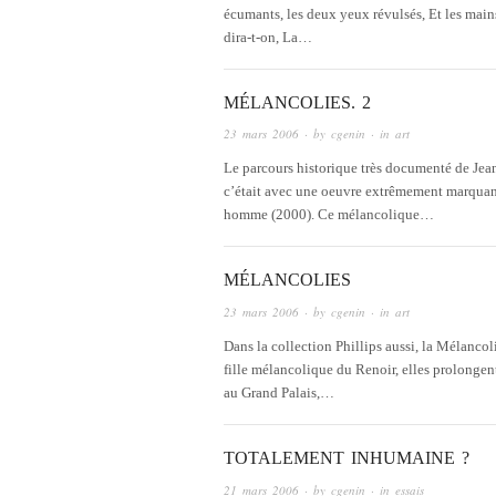
écumants, les deux yeux révulsés, Et les mains
dira-t-on, La…
MÉLANCOLIES. 2
23 mars 2006
· by
cgenin
· in
art
Le parcours historique très documenté de Jean C
c’était avec une oeuvre extrêmement marquant
homme (2000). Ce mélancolique…
MÉLANCOLIES
23 mars 2006
· by
cgenin
· in
art
Dans la collection Phillips aussi, la Mélanco
fille mélancolique du Renoir, elles prolongent
au Grand Palais,…
TOTALEMENT INHUMAINE ?
21 mars 2006
· by
cgenin
· in
essais