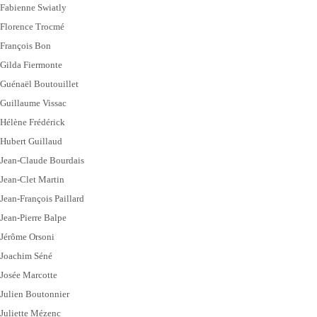
Fabienne Swiatly
Florence Trocmé
François Bon
Gilda Fiermonte
Guénaël Boutouillet
Guillaume Vissac
Hélène Frédérick
Hubert Guillaud
Jean-Claude Bourdais
Jean-Clet Martin
Jean-François Paillard
Jean-Pierre Balpe
Jérôme Orsoni
Joachim Séné
Josée Marcotte
Julien Boutonnier
Juliette Mézenc