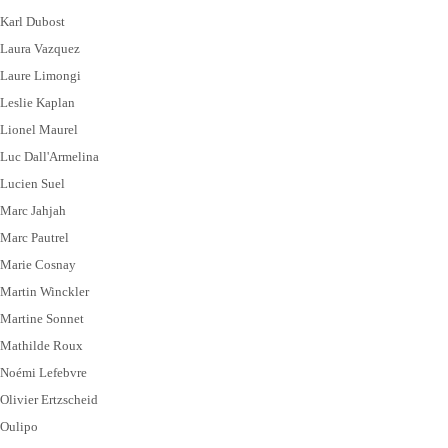
Karl Dubost
Laura Vazquez
Laure Limongi
Leslie Kaplan
Lionel Maurel
Luc Dall'Armelina
Lucien Suel
Marc Jahjah
Marc Pautrel
Marie Cosnay
Martin Winckler
Martine Sonnet
Mathilde Roux
Noémi Lefebvre
Olivier Ertzscheid
Oulipo