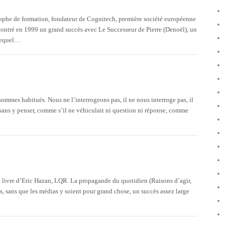
phe de formation, fondateur de Cognitech, première société européenne
encontré en 1999 un grand succès avec Le Successeur de Pierre (Denoël), un
 lequel…
sommes habitués. Nous ne l’interrogeons pas, il ne nous interroge pas, il
sans y penser, comme s’il ne véhiculait ni question ni réponse, comme
E
tit livre d’Eric Hazan, LQR. La propagande du quotidien (Raisons d’agir,
es, sans que les médias y soient pour grand chose, un succès assez large