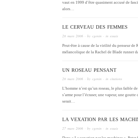
vaut en 1999 d’être quasiment accusé de fasc
alors…
LE CERVEAU DES FEMMES
28 mars 2006
· by
cgenin
· in
essais
Peut-être à cause de la virilité du penseur de 
mélancolique de la Rachel de Blade runner da
UN ROSEAU PENSANT
28 mars 2006
· by
cgenin
· in
citations
L’homme n’est qu’un roseau, le plus faible de l
s’arme pour l’écraser, une vapeur, une goutte 
serait…
LA VEXATION PAR LES MACHI
27 mars 2006
· by
cgenin
· in
essais
Dans « La vexation par les machines », Peter 