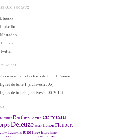
ÉSEAUX SOCIAUX
Bluesky
LinkedIn
Mastodon
Threads
Twitter
IR AUSSI
Association des Lecteurs de Claude Simon
lignes de fuite 1 (archives 2006)
lignes de fuite 2 (archives 2006-2010)
AGS
cerveau
Barthes
re
autres
Calvino
Deleuze
orps
Flaubert
fiction
esprit
fuite
gilité
fragments
Hugo
idiorythme