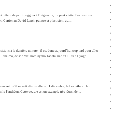
s : à défaut de partir jogguer à Brégançon, on peut visiter l’exposition
ion Cartier au David Lynch peintre et plasticien, qui,…
sitions à la dernière minute : il est donc aujourd’hui trop tard pour aller
s de Tabaimo, de son vrai nom Ayako Tabata, née en 1975 à Hyogo….
s avant qu’il ne soit désinstallé le 31 décembre, le Léviathan Thot
ur le Panthéon. Cette oeuvre est un exemple très réussi de…