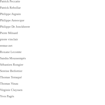
Patrick Peccatte
Patrick Rebollar
Philippe Aigrain
Philippe Annocque
Philippe De Jonckheere
Pierre Ménard
pierre vinclair
remue.net
Roxane Lecomte
Sandra Moussempès
Sébastien Rongier
Sereine Berlottier
Thomas Terraqué
Thomas Vinau
Virginie Clayssen
Yves Pagès