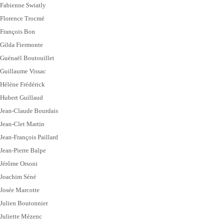
Fabienne Swiatly
Florence Trocmé
François Bon
Gilda Fiermonte
Guénaël Boutouillet
Guillaume Vissac
Hélène Frédérick
Hubert Guillaud
Jean-Claude Bourdais
Jean-Clet Martin
Jean-François Paillard
Jean-Pierre Balpe
Jérôme Orsoni
Joachim Séné
Josée Marcotte
Julien Boutonnier
Juliette Mézenc