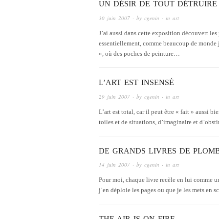
UN DÉSIR DE TOUT DÉTRUIRE
30 juin 2007
· by
cgenin
· in
art
J’ai aussi dans cette exposition découvert les
essentiellement, comme beaucoup de monde je 
», où des poches de peinture…
L’ART EST INSENSÉ
29 juin 2007
· by
cgenin
· in
art
L’art est total, car il peut être « fait » aussi b
toiles et de situations, d’imaginaire et d’obs
DE GRANDS LIVRES DE PLOM
14 juin 2007
· by
cgenin
· in
art
Pour moi, chaque livre recèle en lui comme u
j’en déploie les pages ou que je les mets en s
THE AIR IS ON FIRE