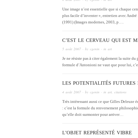
Une image n’est essentielle que si chaque cent
plus facile d’inventer », entretien avec André
(1991) (Images modernes, 2003, p….
C’EST LE CERVEAU QUI EST M
5 août 2007
· by
cgenin
· in
art
Je ne résiste pas à citer également la suite d
formule d’Antonioni ne vaut que pour lui, c’es
LES POTENTIALITÉS FUTURE
4 août 2007
· by
cgenin
· in
art
,
citations
Très intéressant aussi ce que Gilles Deleuze
: c’est la formule du renversement philosophi
qu’elle doit surmonter pour arriver…
L’OBJET REPRÉSENTÉ VIBRE