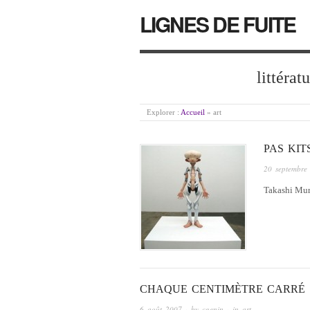
LIGNES DE FUITE
littérat
Explorer :
Accueil
»
art
PAS KI
20 septembre
Takashi Mur
CHAQUE CENTIMÈTRE CARRÉ
6 août 2007
· by
cgenin
· in
art