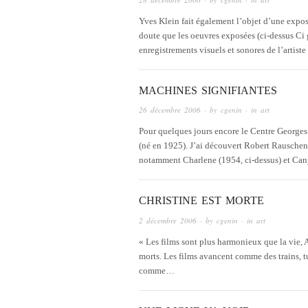
Yves Klein fait également l’objet d’une expo
doute que les oeuvres exposées (ci-dessus Ci 
enregistrements visuels et sonores de l’artist
MACHINES SIGNIFIANTES
26 décembre 2006
· by
cgenin
· in
art
Pour quelques jours encore le Centre Georg
(né en 1925). J’ai découvert Robert Rausche
notamment Charlene (1954, ci-dessus) et Ca
CHRISTINE EST MORTE
2 décembre 2006
· by
cgenin
· in
art
« Les films sont plus harmonieux que la vie, 
morts. Les films avancent comme des trains, 
comme…