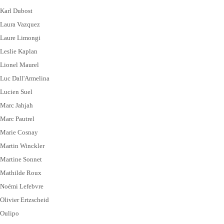
Karl Dubost
Laura Vazquez
Laure Limongi
Leslie Kaplan
Lionel Maurel
Luc Dall'Armelina
Lucien Suel
Marc Jahjah
Marc Pautrel
Marie Cosnay
Martin Winckler
Martine Sonnet
Mathilde Roux
Noémi Lefebvre
Olivier Ertzscheid
Oulipo