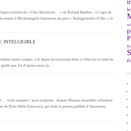
i
le
lques extraits de « Cher Antonioni… » de Roland Barthes : il s’agit de
ur la remise à Michelangelo Antonioni du prix « Archiginnedio d’Oro », le
mé
p
P
 INTELLIGIBLE
Ro
oudain rendu compte, à la façon inconsciente dont ce film est en train de
éc
 le guide pas. En d’autres mots, le…
AU
er … triste semaine ! post-scriptum : Jeanne Moreau ressemble tellement
e de Piero Della Francesca, qui était le peintre préféré d’Antonioni,