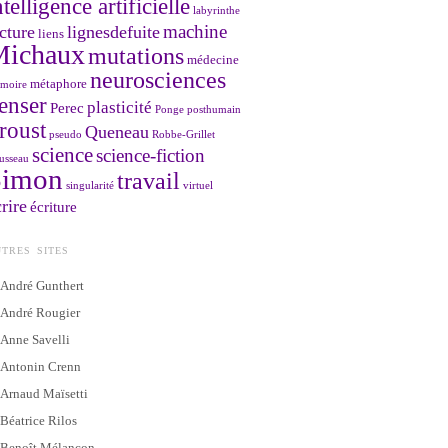
ntelligence artificielle
labyrinthe
machine
cture
lignesdefuite
liens
Michaux
mutations
médecine
neurosciences
métaphore
moire
enser
plasticité
Perec
Ponge
posthumain
roust
Queneau
pseudo
Robbe-Grillet
science
science-fiction
usseau
Simon
travail
singularité
virtuel
rire
écriture
TRES SITES
André Gunthert
André Rougier
Anne Savelli
Antonin Crenn
Arnaud Maïsetti
Béatrice Rilos
Benoît Mélançon