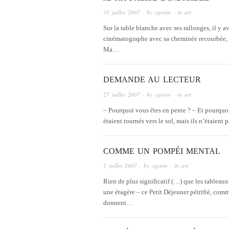
31 juillet 2007
· by
cgenin
· in
art
Sur la table blanche avec ses rallonges, il y a
cinématographe avec sa cheminée recourbée, son
Ma…
DEMANDE AU LECTEUR
27 juillet 2007
· by
cgenin
· in
art
– Pourquoi vous êtes en pente ? – Et pourquoi 
étaient tournés vers le sol, mais ils n’étaien
COMME UN POMPÉI MENTAL
1 juillet 2007
· by
cgenin
· in
art
Rien de plus significatif (…) que les tableaux-
une étagère – ce Petit Déjeuner pétrifié, com
donnent…