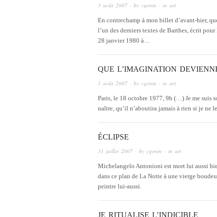
3 août 2007
· by
cgenin
· in
art
En contrechamp à mon billet d’avant-hier, que
l’un des derniers textes de Barthes, écrit po
28 janvier 1980 à…
QUE L’IMAGINATION DEVIENNE
1 août 2007
· by
cgenin
· in
art
Paris, le 18 octobre 1977, 9h (…) Je me suis s
naître, qu’il n’aboutira jamais à rien si je ne
ÉCLIPSE
31 juillet 2007
· by
cgenin
· in
art
Michelangelo Antonioni est mort lui aussi hi
dans ce plan de La Notte à une vierge boudeus
peintre lui-aussi.
JE RITUALISE L’INDICIBLE