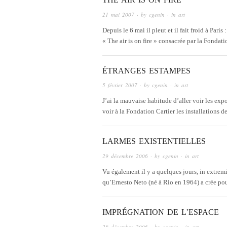
21 mai 2007
· by
cgenin
· in
art
Depuis le 6 mai il pleut et il fait froid à Pari
« The air is on fire » consacrée par la Fondat
ÉTRANGES ESTAMPES
5 février 2007
· by
cgenin
· in
art
J’ai la mauvaise habitude d’aller voir les expo
voir à la Fondation Cartier les installation
LARMES EXISTENTIELLES
29 décembre 2006
· by
cgenin
· in
art
Vu également il y a quelques jours, in extremi
qu’Ernesto Neto (né à Rio en 1964) a crée po
IMPRÉGNATION DE L’ESPACE
28 décembre 2006
· by
cgenin
· in
art