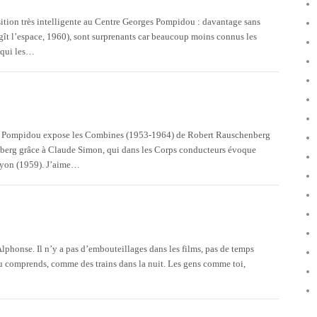
sition très intelligente au Centre Georges Pompidou : davantage sans
gît l’espace, 1960), sont surprenants car beaucoup moins connus les
e qui les…
es Pompidou expose les Combines (1953-1964) de Robert Rauschenberg
nberg grâce à Claude Simon, qui dans les Corps conducteurs évoque
nyon (1959). J’aime…
Alphonse. Il n’y a pas d’embouteillages dans les films, pas de temps
tu comprends, comme des trains dans la nuit. Les gens comme toi,