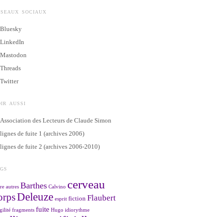
ÉSEAUX SOCIAUX
Bluesky
LinkedIn
Mastodon
Threads
Twitter
IR AUSSI
Association des Lecteurs de Claude Simon
lignes de fuite 1 (archives 2006)
lignes de fuite 2 (archives 2006-2010)
AGS
cerveau
Barthes
re
autres
Calvino
Deleuze
orps
Flaubert
fiction
esprit
fuite
gilité
fragments
Hugo
idiorythme