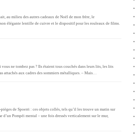
vait, au milieu des autres cadeaux de Noël de mon frère, le
 élégante lentille de cuivre et le dispositif pour les rouleaux de films.
vous ne tombez pas ? Ils étaient tous couchés dans leurs lits, les lits
t pas attachés aux cadres des sommiers métalliques. – Mais…
pièges de Spoerri : ces objets collés, tels qu’il les trouve un matin sur
me d’un Pompéi mental – une fois dressés verticalement sur le mur,