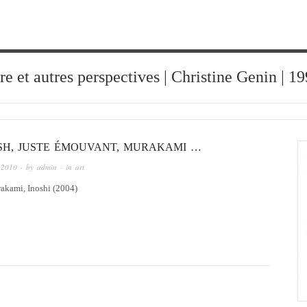
ure et autres perspectives | Christine Genin | 
TSH, JUSTE ÉMOUVANT, MURAKAMI …
 2010
· by
admin
· in
art
akami, Inoshi (2004)