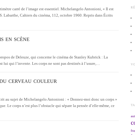
R
imètre carré de l’image est essentiel. Michelangelo Antonioni, « Il est
 S. Labarthe, Cahiers du cinéma, 112, octobre 1960. Repris dans Écrits
IS EN SCÈNE
u propos de Deleuze, qui concerne le cinéma de Stanley Kubrick : La
t lui qui l’invente. Les corps ne sont pas destinés à l’usure,…
VO
S DU CERVEAU COULEUR
 écrit au sujet de Michelangelo Antonioni : « Donnez-moi donc un corps »
T
que. Le corps n’est plus l’obstacle qui sépare la pensée d’elle-même, ce
aut
c
fra