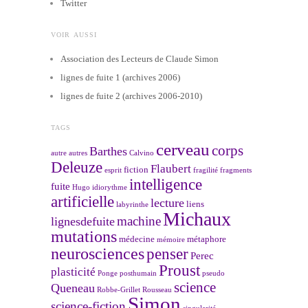
Twitter
VOIR AUSSI
Association des Lecteurs de Claude Simon
lignes de fuite 1 (archives 2006)
lignes de fuite 2 (archives 2006-2010)
TAGS
cerveau
corps
Barthes
autre
autres
Calvino
Deleuze
Flaubert
fiction
esprit
fragilité
fragments
intelligence
fuite
Hugo
idiorythme
artificielle
lecture
liens
labyrinthe
Michaux
machine
lignesdefuite
mutations
médecine
métaphore
mémoire
neurosciences
penser
Perec
Proust
plasticité
Ponge
posthumain
pseudo
science
Queneau
Robbe-Grillet
Rousseau
Simon
science-fiction