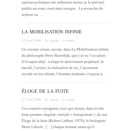
options politiques me séduisent moins, je le précise)
publie un essai court mais tonique : La revanche du
serpent ou…
LA MOBILISATION INFINIE
28 avril 2006
· by
cgenin
· in
essais
Un constat voisin, encore, dans La Mobilisation infinie
du philosophe Peter Sloterdijk, que j’ai eu l’occasion
d’évoquer déjà : à ériger le mouvement perpétuel, le
travail, l’action, la réalisation de soi, l’ascension
sociale en but ultime, l’homme moderne s’expose à…
ÉLOGE DE LA FUITE
27 avril 2006
· by
cgenin
· in
essais
Ces conseils rejoignent ceux que donne, dans le très
beau premier chapitre, intitulé « Autoportrait », de son
Éloge de la fuite (Robert Laffont, 1976), le biologiste
Henri Laborit : […] chaque homme saura qu’il