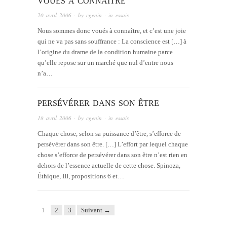
VOUÉS À CONNAÎTRE
20 avril 2006
· by
cgenin
· in
essais
Nous sommes donc voués à connaître, et c’est une joie
qui ne va pas sans souffrance : La conscience est […] à
l’origine du drame de la condition humaine parce
qu’elle repose sur un marché que nul d’entre nous
n’a…
PERSÉVÉRER DANS SON ÊTRE
18 avril 2006
· by
cgenin
· in
essais
Chaque chose, selon sa puissance d’être, s’efforce de
persévérer dans son être. […] L’effort par lequel chaque
chose s’efforce de persévérer dans son être n’est rien en
dehors de l’essence actuelle de cette chose. Spinoza,
Éthique, III, propositions 6 et…
1
2
3
Suivant →