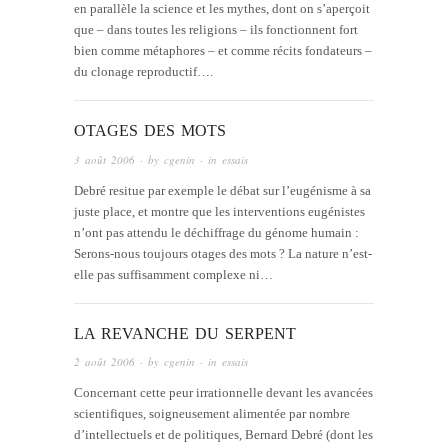
en parallèle la science et les mythes, dont on s’aperçoit
que – dans toutes les religions – ils fonctionnent fort
bien comme métaphores – et comme récits fondateurs –
du clonage reproductif….
OTAGES DES MOTS
3 août 2006
· by
cgenin
· in
essais
Debré resitue par exemple le débat sur l’eugénisme à sa
juste place, et montre que les interventions eugénistes
n’ont pas attendu le déchiffrage du génome humain :
Serons-nous toujours otages des mots ? La nature n’est-
elle pas suffisamment complexe ni…
LA REVANCHE DU SERPENT
2 août 2006
· by
cgenin
· in
essais
Concernant cette peur irrationnelle devant les avancées
scientifiques, soigneusement alimentée par nombre
d’intellectuels et de politiques, Bernard Debré (dont les