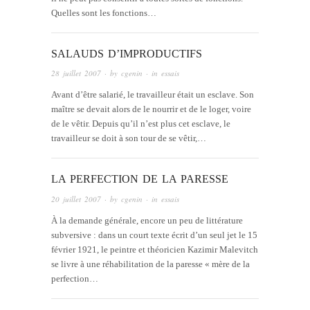
Quelles sont les fonctions…
SALAUDS D’IMPRODUCTIFS
28 juillet 2007
· by
cgenin
· in
essais
Avant d’être salarié, le travailleur était un esclave. Son
maître se devait alors de le nourrir et de le loger, voire
de le vêtir. Depuis qu’il n’est plus cet esclave, le
travailleur se doit à son tour de se vêtir,…
LA PERFECTION DE LA PARESSE
20 juillet 2007
· by
cgenin
· in
essais
À la demande générale, encore un peu de littérature
subversive : dans un court texte écrit d’un seul jet le 15
février 1921, le peintre et théoricien Kazimir Malevitch
se livre à une réhabilitation de la paresse « mère de la
perfection…