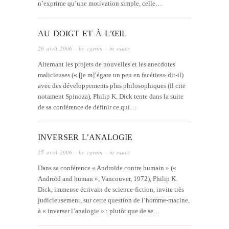
n’exprime qu’une motivation simple, celle…
AU DOIGT ET À L’ŒIL
26 avril 2006
· by
cgenin
· in
essais
Alternant les projets de nouvelles et les anecdotes
malicieuses (« [je m]’égare un peu en facéties» dit-il)
avec des développements plus philosophiques (il cite
notament Spinoza), Philip K. Dick tente dans la suite
de sa conférence de définir ce qui…
INVERSER L’ANALOGIE
25 avril 2006
· by
cgenin
· in
essais
Dans sa conférence « Androïde contre humain » («
Androïd and human », Vancouver, 1972), Philip K.
Dick, immense écrivain de science-fiction, invite très
judicieusement, sur cette question de l’homme-macine,
à « inverser l’analogie » : plutôt que de se…