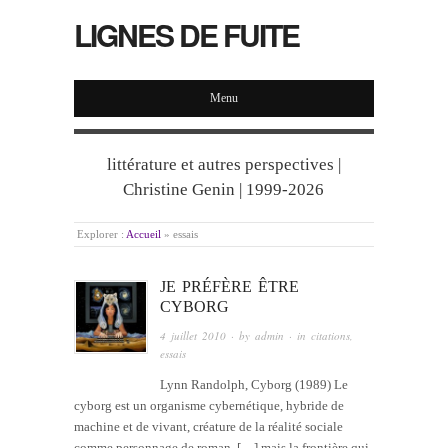
LIGNES DE FUITE
Menu
littérature et autres perspectives |
Christine Genin | 1999-2026
Explorer :
Accueil
»
essais
JE PRÉFÈRE ÊTRE
CYBORG
4 juillet 2010
· by
admin
· in
citations
,
essais
Lynn Randolph, Cyborg (1989) Le
cyborg est un organisme cybernétique, hybride de
machine et de vivant, créature de la réalité sociale
comme personnage de roman. […] mais la frontière qui