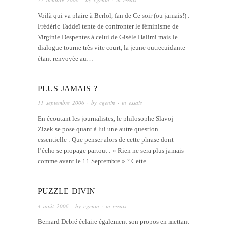
Voilà qui va plaire à Berlol, fan de Ce soir (ou jamais!) :
Frédéric Taddeï tente de confronter le féminisme de
Virginie Despentes à celui de Gisèle Halimi mais le
dialogue tourne très vite court, la jeune outrecuidante
étant renvoyée au…
PLUS JAMAIS ?
11 septembre 2006
· by
cgenin
· in
essais
En écoutant les journalistes, le philosophe Slavoj
Zizek se pose quant à lui une autre question
essentielle : Que penser alors de cette phrase dont
l’écho se propage partout : « Rien ne sera plus jamais
comme avant le 11 Septembre » ? Cette…
PUZZLE DIVIN
4 août 2006
· by
cgenin
· in
essais
Bernard Debré éclaire également son propos en mettant