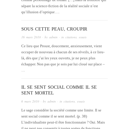
sépare la science-fiction de la réalité sociale n’est
qu’illusion d’optique….
SOUS CETTE PEAU, CROUPIR
16 mars 2010
· by
admin
· in
citations
,
essais
Ce lieu que Proust, doucement, anxieusement, vient
occuper de nouveau à chacun de ses réveils, à ce lieu-
là, dès que j’ai les yeux ouverts, je ne peux plus
échapper. Non pas que je sois par lui cloué sur place –
…
IL SE SENT SOCIAL COMME IL SE
SENT MORTEL
6 mars 2010
· by
admin
· in
citations
,
essais
Le sage considère la société comme une limite. Il se
sent social comme il se sent mortel. (p. 38)
L’individualiste peut-il être fonctionnaire ? Oui. Mais
il ne peut pas consentir à toutes sortes de fonctions.