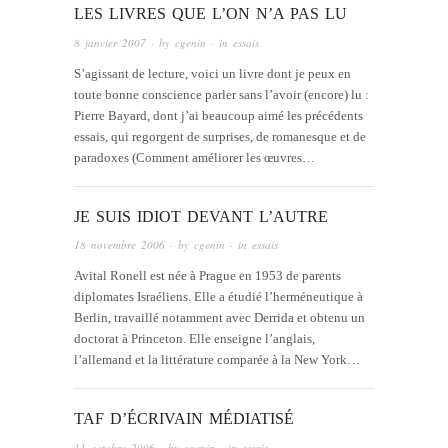
LES LIVRES QUE L’ON N’A PAS LU
8 janvier 2007
· by
cgenin
· in
essais
S’agissant de lecture, voici un livre dont je peux en
toute bonne conscience parler sans l’avoir (encore) lu :
Pierre Bayard, dont j’ai beaucoup aimé les précédents
essais, qui regorgent de surprises, de romanesque et de
paradoxes (Comment améliorer les œuvres…
JE SUIS IDIOT DEVANT L’AUTRE
18 novembre 2006
· by
cgenin
· in
essais
Avital Ronell est née à Prague en 1953 de parents
diplomates Israéliens. Elle a étudié l’herméneutique à
Berlin, travaillé notamment avec Derrida et obtenu un
doctorat à Princeton. Elle enseigne l’anglais,
l’allemand et la littérature comparée à la New York…
TAF D’ÉCRIVAIN MÉDIATISÉ
11 octobre 2006
· by
cgenin
· in
essais