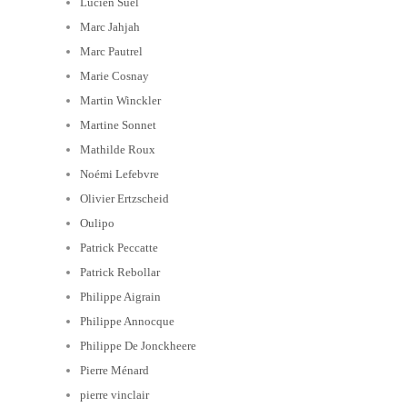
Lucien Suel
Marc Jahjah
Marc Pautrel
Marie Cosnay
Martin Winckler
Martine Sonnet
Mathilde Roux
Noémi Lefebvre
Olivier Ertzscheid
Oulipo
Patrick Peccatte
Patrick Rebollar
Philippe Aigrain
Philippe Annocque
Philippe De Jonckheere
Pierre Ménard
pierre vinclair