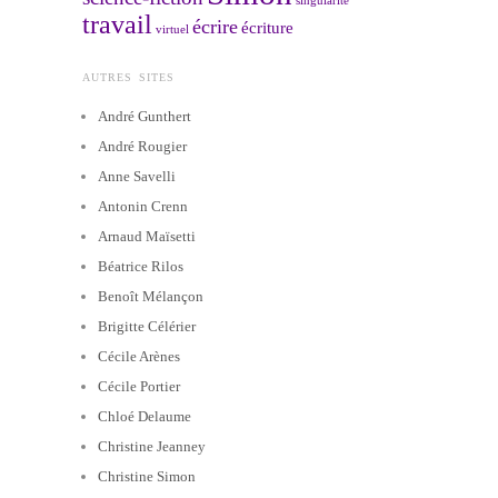
singularité
travail
écrire
écriture
virtuel
AUTRES SITES
André Gunthert
André Rougier
Anne Savelli
Antonin Crenn
Arnaud Maïsetti
Béatrice Rilos
Benoît Mélançon
Brigitte Célérier
Cécile Arènes
Cécile Portier
Chloé Delaume
Christine Jeanney
Christine Simon