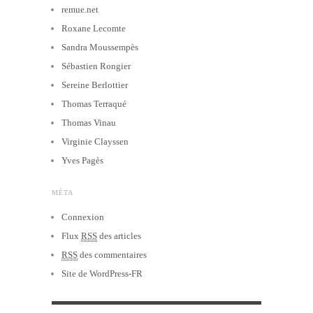
remue.net
Roxane Lecomte
Sandra Moussempès
Sébastien Rongier
Sereine Berlottier
Thomas Terraqué
Thomas Vinau
Virginie Clayssen
Yves Pagès
MÉTA
Connexion
Flux
RSS
des articles
RSS
des commentaires
Site de WordPress-FR