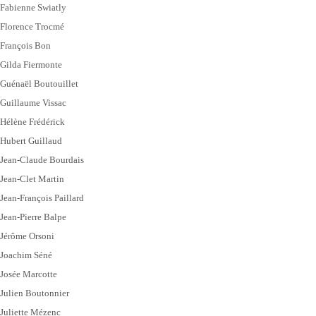
Fabienne Swiatly
Florence Trocmé
François Bon
Gilda Fiermonte
Guénaël Boutouillet
Guillaume Vissac
Hélène Frédérick
Hubert Guillaud
Jean-Claude Bourdais
Jean-Clet Martin
Jean-François Paillard
Jean-Pierre Balpe
Jérôme Orsoni
Joachim Séné
Josée Marcotte
Julien Boutonnier
Juliette Mézenc