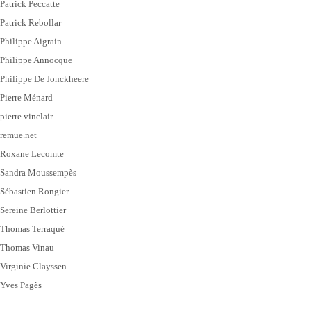
Patrick Peccatte
Patrick Rebollar
Philippe Aigrain
Philippe Annocque
Philippe De Jonckheere
Pierre Ménard
pierre vinclair
remue.net
Roxane Lecomte
Sandra Moussempès
Sébastien Rongier
Sereine Berlottier
Thomas Terraqué
Thomas Vinau
Virginie Clayssen
Yves Pagès