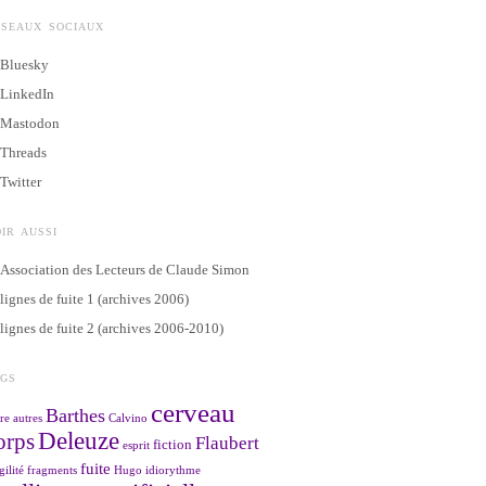
ÉSEAUX SOCIAUX
Bluesky
LinkedIn
Mastodon
Threads
Twitter
IR AUSSI
Association des Lecteurs de Claude Simon
lignes de fuite 1 (archives 2006)
lignes de fuite 2 (archives 2006-2010)
AGS
cerveau
Barthes
re
autres
Calvino
Deleuze
orps
Flaubert
fiction
esprit
fuite
gilité
fragments
Hugo
idiorythme