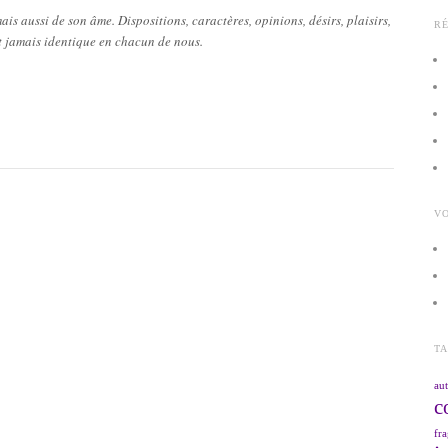
ais aussi de son âme. Dispositions, caractères, opinions, désirs, plaisirs,
R
st jamais identique en chacun de nous.
VO
T
aut
c
fra