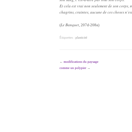
Et cela est vrai non seulement de son corps, m
chagrins, craintes, aucune de ces choses n’e
Le Banquet
(
, 207d-208a)
Étiquettes :
plasticité
←
modifications du paysage
comme un polypier
→