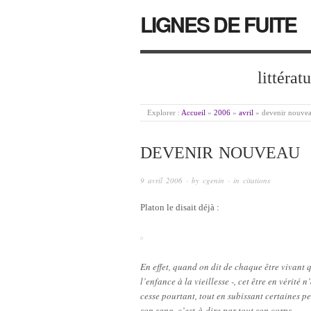
LIGNES DE FUITE
littérat
Explorer :
Accueil
»
2006
»
avril
»
devenir nouve
DEVENIR NOUVEAU
9 avril 2006
· by
cgenin
· in
citations
Platon le disait déjà :
En effet, quand on dit de chaque être vivant qu
l’enfance à la vieillesse -, cet être en vérité 
cesse pourtant, tout en subissant certaines pe
son sang, c’est-à-dire par tout son corps.