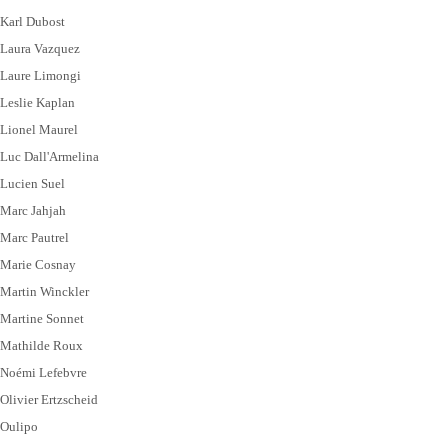
Karl Dubost
Laura Vazquez
Laure Limongi
Leslie Kaplan
Lionel Maurel
Luc Dall'Armelina
Lucien Suel
Marc Jahjah
Marc Pautrel
Marie Cosnay
Martin Winckler
Martine Sonnet
Mathilde Roux
Noémi Lefebvre
Olivier Ertzscheid
Oulipo