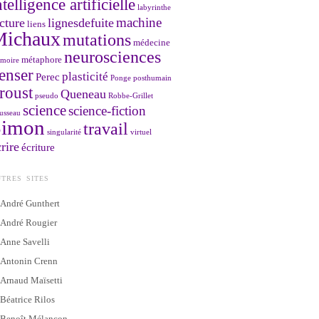
ntelligence artificielle
labyrinthe
machine
cture
lignesdefuite
liens
Michaux
mutations
médecine
neurosciences
métaphore
moire
enser
plasticité
Perec
Ponge
posthumain
roust
Queneau
pseudo
Robbe-Grillet
science
science-fiction
usseau
Simon
travail
singularité
virtuel
rire
écriture
TRES SITES
André Gunthert
André Rougier
Anne Savelli
Antonin Crenn
Arnaud Maïsetti
Béatrice Rilos
Benoît Mélançon