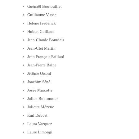
Guénaël Boutouillet
Guillaume Vissac
Hélène Frédérick
Hubert Guillaud
Jean-Claude Bourdais
Jean-Clet Martin
Jean-François Paillard
Jean-Pierre Balpe
Jérôme Orsoni
Joachim Séné
Josée Marcotte
Julien Boutonnier
Juliette Mézenc
Karl Dubost
Laura Vazquez
Laure Limongi