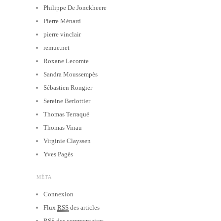
Philippe De Jonckheere
Pierre Ménard
pierre vinclair
remue.net
Roxane Lecomte
Sandra Moussempès
Sébastien Rongier
Sereine Berlottier
Thomas Terraqué
Thomas Vinau
Virginie Clayssen
Yves Pagès
MÉTA
Connexion
Flux
RSS
des articles
RSS
des commentaires