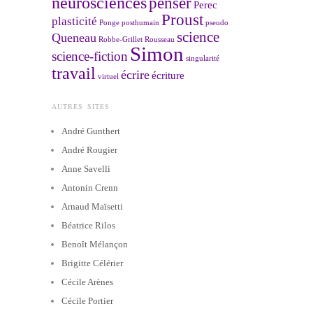
neurosciences
penser
Perec
Proust
plasticité
Ponge
posthumain
pseudo
science
Queneau
Robbe-Grillet
Rousseau
Simon
science-fiction
singularité
travail
écrire
écriture
virtuel
AUTRES SITES
André Gunthert
André Rougier
Anne Savelli
Antonin Crenn
Arnaud Maïsetti
Béatrice Rilos
Benoît Mélançon
Brigitte Célérier
Cécile Arènes
Cécile Portier