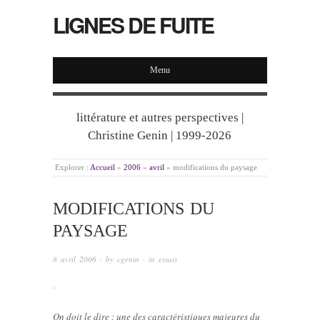
LIGNES DE FUITE
Menu
littérature et autres perspectives |
Christine Genin | 1999-2026
Explorer :
Accueil
»
2006
»
avril
»
modifications du paysage
MODIFICATIONS DU
PAYSAGE
8 avril 2006
· by
cgenin
· in
essais
On doit le dire : une des caractéristiques majeures du