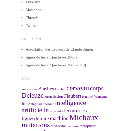
LinkedIn
Mastodon
Threads
Twitter
VOIR AUSSI
Association des Lecteurs de Claude Simon
lignes de fuite 1 (archives 2006)
lignes de fuite 2 (archives 2006-2010)
TAGS
cerveau
corps
Barthes
autre
autres
Calvino
Deleuze
Flaubert
fiction
esprit
fragilité
fragments
intelligence
fuite
Hugo
idiorythme
artificielle
lecture
liens
labyrinthe
Michaux
machine
lignesdefuite
mutations
médecine
métaphore
mémoire