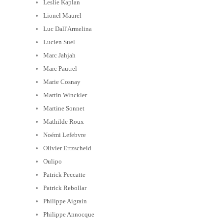
Leslie Kaplan
Lionel Maurel
Luc Dall'Armelina
Lucien Suel
Marc Jahjah
Marc Pautrel
Marie Cosnay
Martin Winckler
Martine Sonnet
Mathilde Roux
Noémi Lefebvre
Olivier Ertzscheid
Oulipo
Patrick Peccatte
Patrick Rebollar
Philippe Aigrain
Philippe Annocque