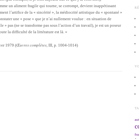
omme un aliment fragile qui tourne, se corrompt, devient inappétissant
R
ment l’artifice de la « sincérité », la médiocrité artistique du « spontané »
constater une « pose » que je n’ai nullement voulue : en situation de
lle » pas (ne se transforme pas sous l’action d’un travail), je est un poseur
ute la difficulté de la littérature est là. »
Œuvres complètes
iver 1979 (
, III, p. 1004-1014)
VO
T
aut
c
fra