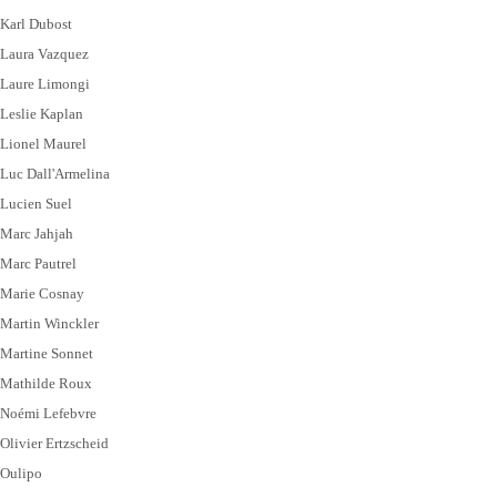
Karl Dubost
Laura Vazquez
Laure Limongi
Leslie Kaplan
Lionel Maurel
Luc Dall'Armelina
Lucien Suel
Marc Jahjah
Marc Pautrel
Marie Cosnay
Martin Winckler
Martine Sonnet
Mathilde Roux
Noémi Lefebvre
Olivier Ertzscheid
Oulipo