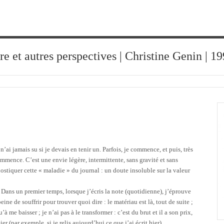
ure et autres perspectives | Christine Genin | 
n’ai jamais su si je devais en tenir un. Parfois, je commence, et puis, très
commence. C’est une envie légère, intermittente, sans gravité et sans
ostiquer cette « maladie » du journal : un doute insoluble sur la valeur
. Dans un premier temps, lorsque j’écris la note (quotidienne), j’éprouve
 peine de souffrir pour trouver quoi dire : le matériau est là, tout de suite ;
à me baisser ; je n’ai pas à le transformer : c’est du brut et il a son prix,
 (par exemple, si je relis aujourd’hui ce que j’ai écrit hier),