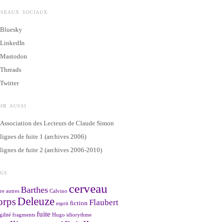
ÉSEAUX SOCIAUX
Bluesky
LinkedIn
Mastodon
Threads
Twitter
IR AUSSI
Association des Lecteurs de Claude Simon
lignes de fuite 1 (archives 2006)
lignes de fuite 2 (archives 2006-2010)
AGS
cerveau
Barthes
re
autres
Calvino
Deleuze
orps
Flaubert
fiction
esprit
fuite
gilité
fragments
Hugo
idiorythme