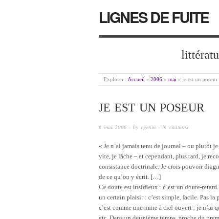
LIGNES DE FUITE
littérat
Explorer :
Accueil
»
2006
»
mai
»
je est un poseur
JE EST UN POSEUR
6 mai 2006
· by
cgenin
· in
citations
« Je n’ai jamais tenu de journal – ou plutôt je 
vite, je lâche – et cependant, plus tard, je re
consistance doctrinale. Je crois pouvoir diagn
de ce qu’on y écrit. […]
Ce doute est insidieux : c’est un doute-retard
un certain plaisir : c’est simple, facile. Pas la
c’est comme une mine à ciel ouvert ; je n’ai qu’
etc. Dans un deuxième temps, proche du premier