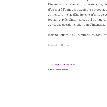
l’impression est mauvaise : ça ne tient pas, c
d’un jour à l’autre ; je perçois avec décourage
; pis encore : je me dégoûte et je m’irrite de 
journal, et précisément parce qu’il ne « travai
: c’est une question d’effet, non d’intention, to
Tel Quel
Roland Barthes, « Délibération».
, h
Étiquettes :
Barthes
←
un esprit primesautier
une paresse occupée
→