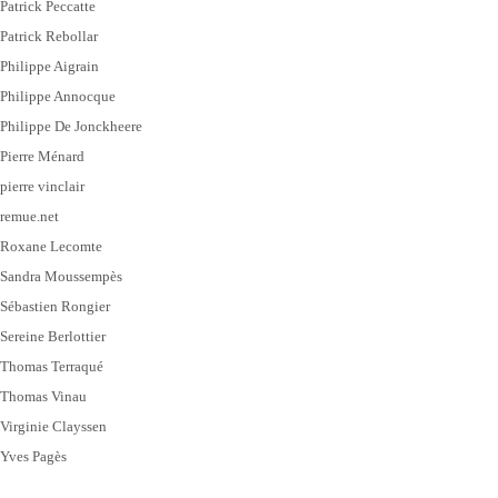
Patrick Peccatte
Patrick Rebollar
Philippe Aigrain
Philippe Annocque
Philippe De Jonckheere
Pierre Ménard
pierre vinclair
remue.net
Roxane Lecomte
Sandra Moussempès
Sébastien Rongier
Sereine Berlottier
Thomas Terraqué
Thomas Vinau
Virginie Clayssen
Yves Pagès