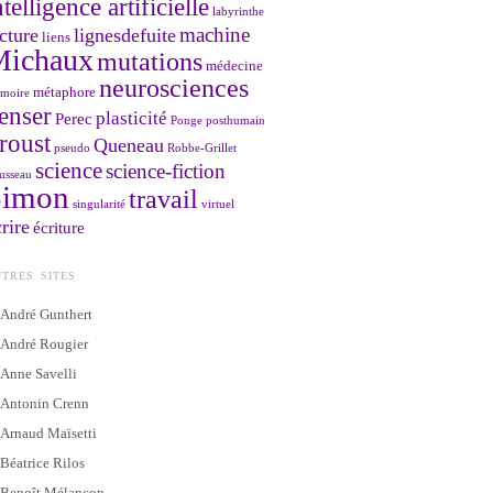
ntelligence artificielle
labyrinthe
machine
cture
lignesdefuite
liens
Michaux
mutations
médecine
neurosciences
métaphore
moire
enser
plasticité
Perec
Ponge
posthumain
roust
Queneau
pseudo
Robbe-Grillet
science
science-fiction
usseau
Simon
travail
singularité
virtuel
rire
écriture
TRES SITES
André Gunthert
André Rougier
Anne Savelli
Antonin Crenn
Arnaud Maïsetti
Béatrice Rilos
Benoît Mélançon