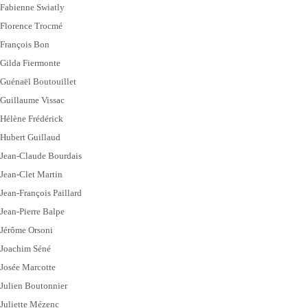
Fabienne Swiatly
Florence Trocmé
François Bon
Gilda Fiermonte
Guénaël Boutouillet
Guillaume Vissac
Hélène Frédérick
Hubert Guillaud
Jean-Claude Bourdais
Jean-Clet Martin
Jean-François Paillard
Jean-Pierre Balpe
Jérôme Orsoni
Joachim Séné
Josée Marcotte
Julien Boutonnier
Juliette Mézenc