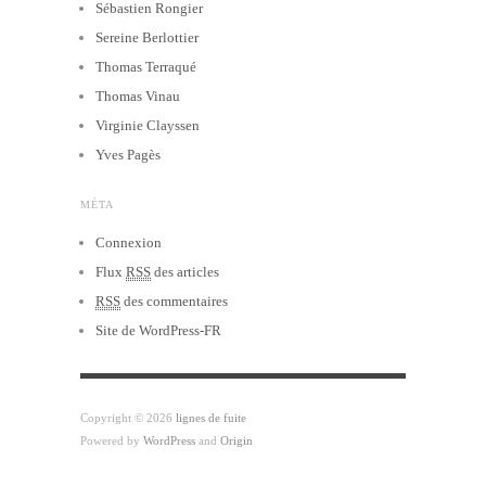
Sébastien Rongier
Sereine Berlottier
Thomas Terraqué
Thomas Vinau
Virginie Clayssen
Yves Pagès
MÉTA
Connexion
Flux
RSS
des articles
RSS
des commentaires
Site de WordPress-FR
Copyright © 2026
lignes de fuite
Powered by
WordPress
and
Origin