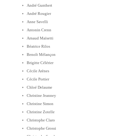
André Gunthert
André Rougier
Anne Savelli
Antonin Crenn
Arnaud Maïsetti
Béatrice Rilos
Benoît Mélançon
Brigitte Célérier
Cécile Arènes
Cécile Portier
Chloé Delaume
Christine Jeanney
Christine Simon
Christine Zotelle
Christophe Claro
Christophe Grossi