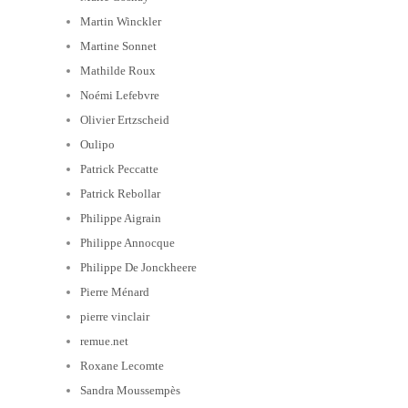
Martin Winckler
Martine Sonnet
Mathilde Roux
Noémi Lefebvre
Olivier Ertzscheid
Oulipo
Patrick Peccatte
Patrick Rebollar
Philippe Aigrain
Philippe Annocque
Philippe De Jonckheere
Pierre Ménard
pierre vinclair
remue.net
Roxane Lecomte
Sandra Moussempès