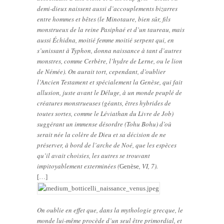
demi-dieux naissent aussi d’accouplements bizarres
entre hommes et bêtes (le Minotaure, bien sûr, fils
monstrueux de la reine Pasiphaé et d’un taureau, mais
aussi Échidna, moitié femme moitié serpent qui, en
s’unissant à Typhon, donna naissance à tant d’autres
monstres, comme Cerbère, l’hydre de Lerne, ou le lion
de Némée). On aurait tort, cependant, d’oublier
l’Ancien Testament et spécialement la Genèse, qui fait
allusion, juste avant le Déluge, à un monde peuplé de
créatures monstrueuses (géants, êtres hybrides de
toutes sortes, comme le Léviathan du Livre de Job)
suggérant un immense désordre (Tohu Bohu) d’où
serait née la colère de Dieu et sa décision de ne
préserver, à bord de l’arche de Noé, que les espèces
qu’il avait choisies, les autres se trouvant
impitoyablement exterminées (
, VI, 7).
Genèse
[…]
On oublie en effet que, dans la mythologie grecque, le
monde lui-même procède d’un seul être primordial, et