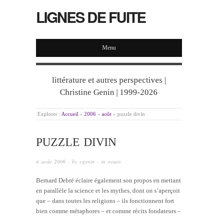
LIGNES DE FUITE
Menu
littérature et autres perspectives |
Christine Genin | 1999-2026
Explorer :
Accueil
»
2006
»
août
»
puzzle divin
PUZZLE DIVIN
4 août 2006
· by
cgenin
· in
essais
Bernard Debré éclaire également son propos en mettant
en parallèle la science et les mythes, dont on s’aperçoit
que – dans toutes les religions – ils fonctionnent fort
bien comme métaphores – et comme récits fondateurs –