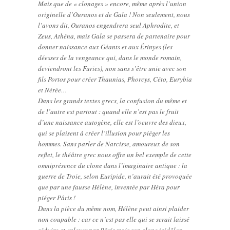
Mais que de « clonages » encore, même après l’union
originelle d’Ouranos et de Gala ! Non seulement, nous
l’avons dit, Ouranos engendrera seul Aphrodite, et
Zeus, Athéna, mais Gala se passera de partenaire pour
donner naissance aux Géants et aux Érinyes (les
déesses de la vengeance qui, dans le monde romain,
deviendront les Furies), non sans s’être unie avec son
fils Portos pour créer Thaunias, Phorcys, Céto, Eurybia
et Nérée…
Dans les grands textes grecs, la confusion du même et
de l’autre est partout : quand elle n’est pas le fruit
d’une naissance autogène, elle est l’oeuvre des dieux,
qui se plaisent à créer l’illusion pour piéger les
hommes. Sans parler de Narcisse, amoureux de son
reflet, le théâtre grec nous offre un bel exemple de cette
omniprésence du clone dans l’imaginaire antique : la
guerre de Troie, selon Euripide, n’aurait été provoquée
que par une fausse Hélène, inventée par Héra pour
piéger Pâris !
Dans la pièce du même nom, Hélène peut ainsi plaider
non coupable : car ce n’est pas elle qui se serait laissé
séduire et enlever par Pâris mais son clone (eidôlon,