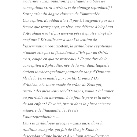
modernes « manipulations génétiques » à base de
conceptions extra-utérines et de clonage reproductif !
Sans parler du dogme chrétien de l’Immaculée
Conception, Bouddha n’a-t-il pas été engendré par une
femme que transperça, en rêve, une défense d’éléphant
? Abraham n’est-il pas devenu père à quatre-vingt-dix-
neuf ans ? Dix mille ans avant l’invention de
l’insémination
, la mythologie égyptienne
post mortem
n’admet-elle pas la fécondation d’Isis par un Osiris
mort, coupé en quatre morceaux ? Et que dire de la
conception d’Aphrodite, née de la mer dans laquelle
étaient tombées quelques gouttes du sang d’Ouranos
fils de la Terre mutilé par son fils Cronos ? Ou
d’Athéna, née toute armée du crâne de Zeus qui,
instruit des mésaventures d’Ouranos, voulait échapper
au parricide en devenant, à la fois, le père et la mère
de son enfant? Et voici, inscrit dans la plus ancienne
mémoire de l’humanité, le rêve de
l’autoreproduction….
Dans la mythologie grecque – mais aussi dans la
tradition mongole, qui fait de Gengis Khan le
descendant d’une biche et d’un loup gris – dieux ou