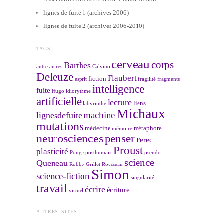
lignes de fuite 1 (archives 2006)
lignes de fuite 2 (archives 2006-2010)
TAGS
cerveau
corps
Barthes
autre
autres
Calvino
Deleuze
Flaubert
fiction
esprit
fragilité
fragments
intelligence
fuite
Hugo
idiorythme
artificielle
lecture
liens
labyrinthe
Michaux
machine
lignesdefuite
mutations
médecine
métaphore
mémoire
neurosciences
penser
Perec
Proust
plasticité
Ponge
posthumain
pseudo
science
Queneau
Robbe-Grillet
Rousseau
Simon
science-fiction
singularité
travail
écrire
écriture
virtuel
AUTRES SITES