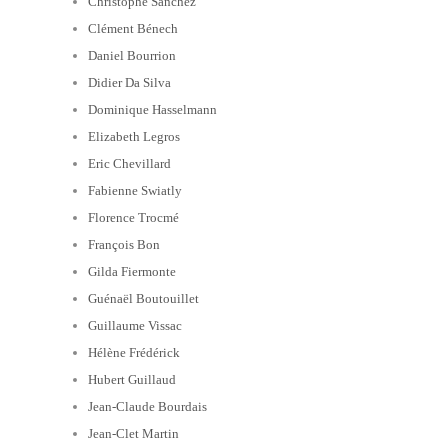
Christophe Sanchez
Clément Bénech
Daniel Bourrion
Didier Da Silva
Dominique Hasselmann
Elizabeth Legros
Eric Chevillard
Fabienne Swiatly
Florence Trocmé
François Bon
Gilda Fiermonte
Guénaël Boutouillet
Guillaume Vissac
Hélène Frédérick
Hubert Guillaud
Jean-Claude Bourdais
Jean-Clet Martin