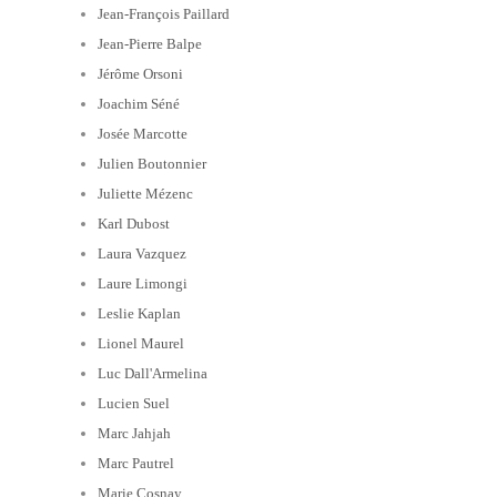
Jean-François Paillard
Jean-Pierre Balpe
Jérôme Orsoni
Joachim Séné
Josée Marcotte
Julien Boutonnier
Juliette Mézenc
Karl Dubost
Laura Vazquez
Laure Limongi
Leslie Kaplan
Lionel Maurel
Luc Dall'Armelina
Lucien Suel
Marc Jahjah
Marc Pautrel
Marie Cosnay