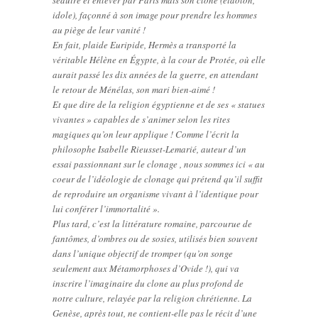
idole), façonné à son image pour prendre les hommes
au piège de leur vanité !
En fait, plaide Euripide, Hermès a transporté la
véritable Hélène en Égypte, à la cour de Protée, où elle
aurait passé les dix années de la guerre, en attendant
le retour de Ménélas, son mari bien-aimé !
Et que dire de la religion égyptienne et de ses « statues
vivantes » capables de s’animer selon les rites
magiques qu’on leur applique ! Comme l’écrit la
philosophe Isabelle Rieusset-Lemarié, auteur d’un
essai passionnant sur le clonage , nous sommes ici « au
coeur de l’idéologie de clonage qui prétend qu’il suffit
de reproduire un organisme vivant à l’identique pour
lui conférer l’immortalité ».
Plus tard, c’est la littérature romaine, parcourue de
fantômes, d’ombres ou de sosies, utilisés bien souvent
dans l’unique objectif de tromper (qu’on songe
seulement aux Métamorphoses d’Ovide !), qui va
inscrire l’imaginaire du clone au plus profond de
notre culture, relayée par la religion chrétienne. La
Genèse, après tout, ne contient-elle pas le récit d’une