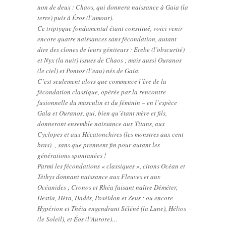
non de deux : Chaos, qui donnera naissance à Gaia (la
terre) puis à Éros (l’amour).
Ce triptyque fondamental étant constitué, voici venir
encore quatre naissances sans fécondation, autant
dire des clones de leurs géniteurs : Erebe (l’obscurité)
et Nyx (la nuit) issues de Chaos ; mais aussi Ouranos
(le ciel) et Pontos (l’eau) nés de Gaia.
C’est seulement alors que commence l’ère de la
fécondation classique, opérée par la rencontre
fusionnelle du masculin et du féminin – en l’espèce
Gala et Ouranos, qui, bien qu’étant mère et fils,
donneront ensemble naissance aux Titans, aux
Cyclopes et aux Hécatonchires (les monstres aux cent
bras) -, sans que prennent fin pour autant les
générations spontanées !
Parmi les fécondations « classiques », citons Océan et
Téthys donnant naissance aux Fleuves et aux
Océanides ; Cronos et Rhéa faisant naître Déméter,
Hestia, Héra, Hadès, Poséidon et Zeus ; ou encore
Hypérion et Théia engendrant Séléné (la Lune), Hélios
(le Soleil), et Éos (l’Aurore)…