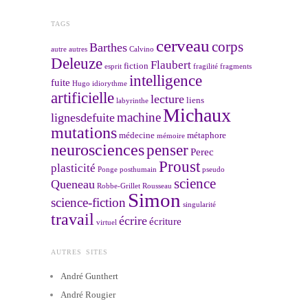
TAGS
cerveau
corps
Barthes
autre
autres
Calvino
Deleuze
Flaubert
fiction
esprit
fragilité
fragments
intelligence
fuite
Hugo
idiorythme
artificielle
lecture
liens
labyrinthe
Michaux
machine
lignesdefuite
mutations
médecine
métaphore
mémoire
neurosciences
penser
Perec
Proust
plasticité
Ponge
posthumain
pseudo
science
Queneau
Robbe-Grillet
Rousseau
Simon
science-fiction
singularité
travail
écrire
écriture
virtuel
AUTRES SITES
André Gunthert
André Rougier