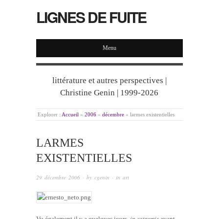
LIGNES DE FUITE
Menu
littérature et autres perspectives |
Christine Genin | 1999-2026
Explorer :
Accueil
»
2006
»
décembre
»
larmes existentielles
LARMES
EXISTENTIELLES
29 décembre 2006
· by
cgenin
· in
art
in extremis
Vu également il y a quelques jours,
avant