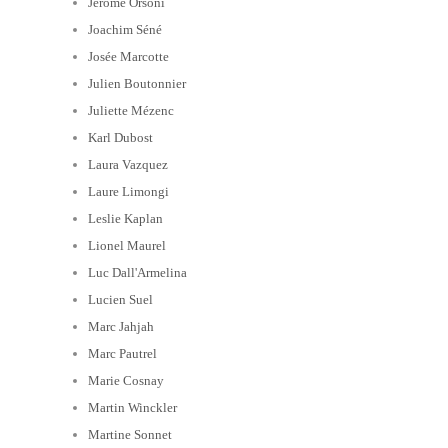
Jérôme Orsoni
Joachim Séné
Josée Marcotte
Julien Boutonnier
Juliette Mézenc
Karl Dubost
Laura Vazquez
Laure Limongi
Leslie Kaplan
Lionel Maurel
Luc Dall'Armelina
Lucien Suel
Marc Jahjah
Marc Pautrel
Marie Cosnay
Martin Winckler
Martine Sonnet