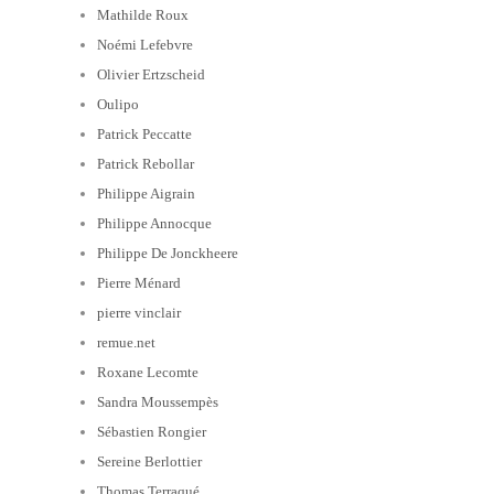
Mathilde Roux
Noémi Lefebvre
Olivier Ertzscheid
Oulipo
Patrick Peccatte
Patrick Rebollar
Philippe Aigrain
Philippe Annocque
Philippe De Jonckheere
Pierre Ménard
pierre vinclair
remue.net
Roxane Lecomte
Sandra Moussempès
Sébastien Rongier
Sereine Berlottier
Thomas Terraqué