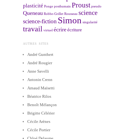
Proust
plasticité
Ponge
posthumain
pseudo
science
Queneau
Robbe-Grillet
Rousseau
Simon
science-fiction
singularité
travail
écrire
écriture
virtuel
AUTRES SITES
André Gunthert
André Rougier
Anne Savelli
Antonin Crenn
Arnaud Maïsetti
Béatrice Rilos
Benoît Mélançon
Brigitte Célérier
Cécile Arènes
Cécile Portier
Chloé Delaume