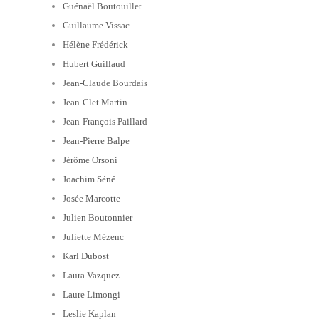
Guénaël Boutouillet
Guillaume Vissac
Hélène Frédérick
Hubert Guillaud
Jean-Claude Bourdais
Jean-Clet Martin
Jean-François Paillard
Jean-Pierre Balpe
Jérôme Orsoni
Joachim Séné
Josée Marcotte
Julien Boutonnier
Juliette Mézenc
Karl Dubost
Laura Vazquez
Laure Limongi
Leslie Kaplan