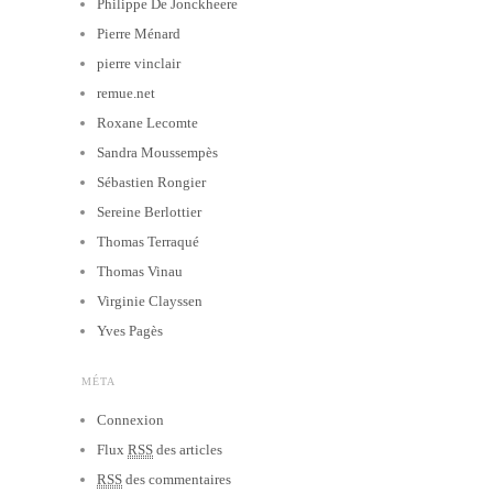
Philippe De Jonckheere
Pierre Ménard
pierre vinclair
remue.net
Roxane Lecomte
Sandra Moussempès
Sébastien Rongier
Sereine Berlottier
Thomas Terraqué
Thomas Vinau
Virginie Clayssen
Yves Pagès
MÉTA
Connexion
Flux
RSS
des articles
RSS
des commentaires