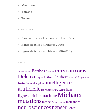
Mastodon
Threads
Twitter
VOIR AUSSI
Association des Lecteurs de Claude Simon
lignes de fuite 1 (archives 2006)
lignes de fuite 2 (archives 2006-2010)
TAGS
cerveau
corps
Barthes
autre
autres
Calvino
Deleuze
Flaubert
fiction
esprit
fragilité
fragments
intelligence
fuite
Hugo
idiorythme
artificielle
lecture
liens
labyrinthe
Michaux
machine
lignesdefuite
mutations
médecine
métaphore
mémoire
neurosciences
penser
Perec