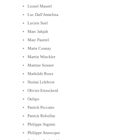
Lionel Maurel
Luc Dall'Armelina
Lucien Suel
Marc Jahjah
Marc Pautrel
Marie Cosnay
Martin Winckler
Martine Sonnet
Mathilde Roux
Noémi Lefebvre
Olivier Ertzscheid
Oulipo
Patrick Peccatte
Patrick Rebollar
Philippe Aigrain
Philippe Annocque