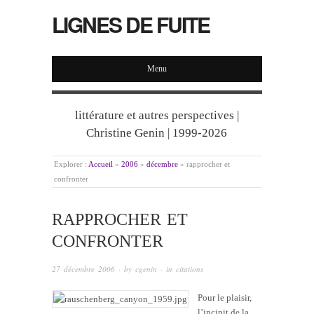
LIGNES DE FUITE
Menu
littérature et autres perspectives |
Christine Genin | 1999-2026
Explorer :
Accueil
»
2006
»
décembre
»
rapprocher et
confronter
RAPPROCHER ET
CONFRONTER
27 décembre 2006
· by
cgenin
· in
citations
Pour le plaisir,
l’incipit de la