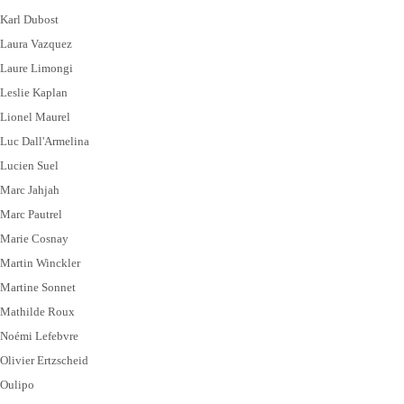
Karl Dubost
Laura Vazquez
Laure Limongi
Leslie Kaplan
Lionel Maurel
Luc Dall'Armelina
Lucien Suel
Marc Jahjah
Marc Pautrel
Marie Cosnay
Martin Winckler
Martine Sonnet
Mathilde Roux
Noémi Lefebvre
Olivier Ertzscheid
Oulipo