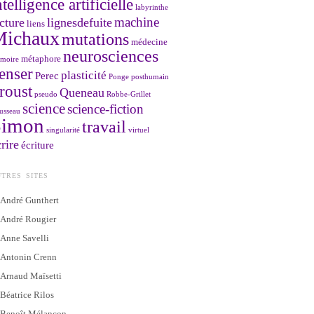
ntelligence artificielle
labyrinthe
machine
cture
lignesdefuite
liens
Michaux
mutations
médecine
neurosciences
métaphore
moire
enser
plasticité
Perec
Ponge
posthumain
roust
Queneau
pseudo
Robbe-Grillet
science
science-fiction
usseau
Simon
travail
singularité
virtuel
rire
écriture
TRES SITES
André Gunthert
André Rougier
Anne Savelli
Antonin Crenn
Arnaud Maïsetti
Béatrice Rilos
Benoît Mélançon