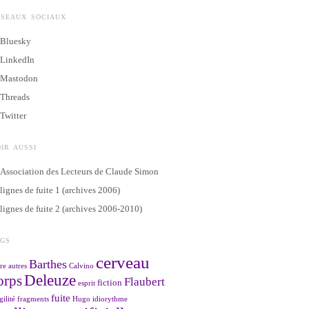
ÉSEAUX SOCIAUX
Bluesky
LinkedIn
Mastodon
Threads
Twitter
IR AUSSI
Association des Lecteurs de Claude Simon
lignes de fuite 1 (archives 2006)
lignes de fuite 2 (archives 2006-2010)
AGS
cerveau
Barthes
re
autres
Calvino
Deleuze
orps
Flaubert
fiction
esprit
fuite
gilité
fragments
Hugo
idiorythme