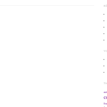
R
VO
T
aut
c
fra