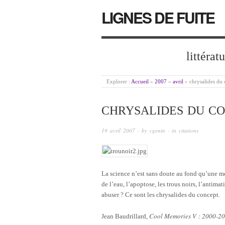
LIGNES DE FUITE
littérat
Explorer :
Accueil
»
2007
»
avril
»
chrysalides du
CHRYSALIDES DU C
19 avril 2007
· by
cgenin
· in
citations
La science n’est sans doute au fond qu’une m
de l’eau, l’apoptose, les trous noirs, l’antim
abuser ? Ce sont les chrysalides du concept.
Cool Memories V : 2000-2
Jean Baudrillard,