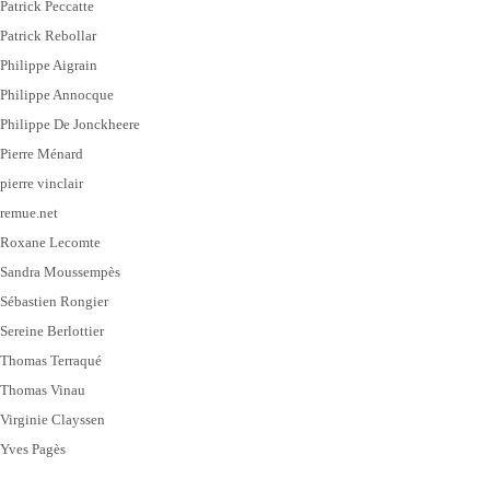
Patrick Peccatte
Patrick Rebollar
Philippe Aigrain
Philippe Annocque
Philippe De Jonckheere
Pierre Ménard
pierre vinclair
remue.net
Roxane Lecomte
Sandra Moussempès
Sébastien Rongier
Sereine Berlottier
Thomas Terraqué
Thomas Vinau
Virginie Clayssen
Yves Pagès