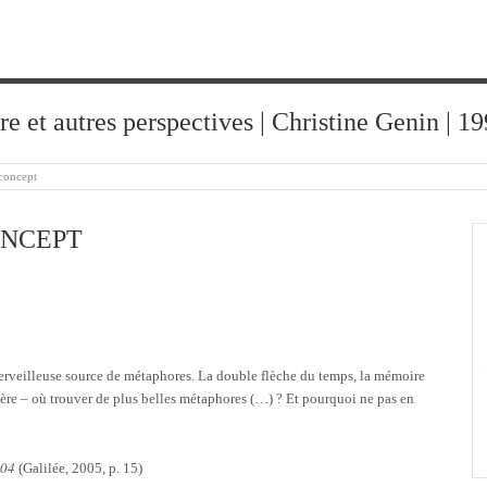
ure et autres perspectives | Christine Genin | 
 concept
ONCEPT
erveilleuse source de métaphores. La double flèche du temps, la mémoire
atière – où trouver de plus belles métaphores (…) ? Et pourquoi ne pas en
004
(Galilée, 2005, p. 15)