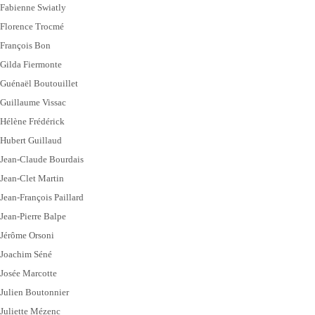
Fabienne Swiatly
Florence Trocmé
François Bon
Gilda Fiermonte
Guénaël Boutouillet
Guillaume Vissac
Hélène Frédérick
Hubert Guillaud
Jean-Claude Bourdais
Jean-Clet Martin
Jean-François Paillard
Jean-Pierre Balpe
Jérôme Orsoni
Joachim Séné
Josée Marcotte
Julien Boutonnier
Juliette Mézenc